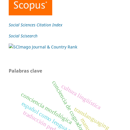
Social Sciences Citation Index
Social Scisearch
Palabras clave
conciencia de cognados
cultura lingüística
conciencia morfológica
español como lengua extranjera
translanguaging
traducción pedagógica
manuales