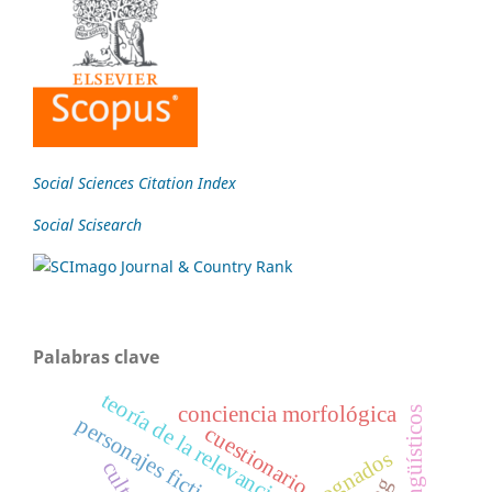
Social Sciences Citation Index
Social Scisearch
Palabras clave
teoría de la relevancia
conciencia morfológica
personajes ficticios
cuestionario