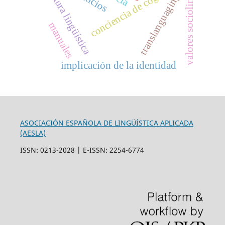
valores sociolingüísticos
conciencia de cognados
cultura lingüística
translanguaging
manuales
implicación de la identidad
ASOCIACIÓN ESPAÑOLA DE LINGÜÍSTICA APLICADA
(AESLA)
ISSN: 0213-2028 | E-ISSN: 2254-6774