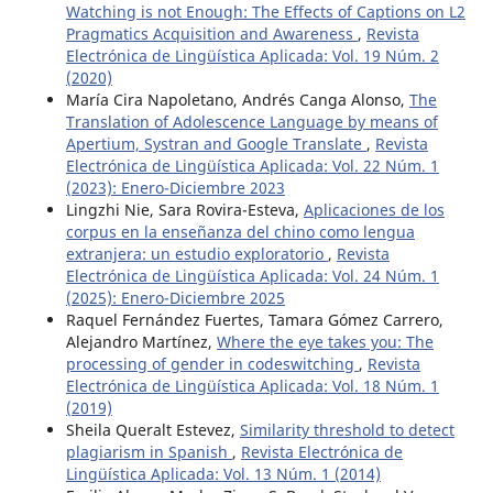
Watching is not Enough: The Effects of Captions on L2
Pragmatics Acquisition and Awareness
,
Revista
Electrónica de Lingüística Aplicada: Vol. 19 Núm. 2
(2020)
María Cira Napoletano, Andrés Canga Alonso,
The
Translation of Adolescence Language by means of
Apertium, Systran and Google Translate
,
Revista
Electrónica de Lingüística Aplicada: Vol. 22 Núm. 1
(2023): Enero-Diciembre 2023
Lingzhi Nie, Sara Rovira-Esteva,
Aplicaciones de los
corpus en la enseñanza del chino como lengua
extranjera: un estudio exploratorio
,
Revista
Electrónica de Lingüística Aplicada: Vol. 24 Núm. 1
(2025): Enero-Diciembre 2025
Raquel Fernández Fuertes, Tamara Gómez Carrero,
Alejandro Martínez,
Where the eye takes you: The
processing of gender in codeswitching
,
Revista
Electrónica de Lingüística Aplicada: Vol. 18 Núm. 1
(2019)
Sheila Queralt Estevez,
Similarity threshold to detect
plagiarism in Spanish
,
Revista Electrónica de
Lingüística Aplicada: Vol. 13 Núm. 1 (2014)