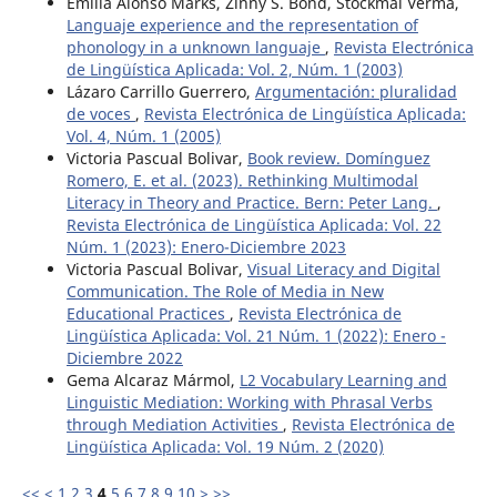
Emilia Alonso Marks, Zinny S. Bond, Stockmal Verma,
Languaje experience and the representation of
phonology in a unknown languaje
,
Revista Electrónica
de Lingüística Aplicada: Vol. 2, Núm. 1 (2003)
Lázaro Carrillo Guerrero,
Argumentación: pluralidad
de voces
,
Revista Electrónica de Lingüística Aplicada:
Vol. 4, Núm. 1 (2005)
Victoria Pascual Bolivar,
Book review. Domínguez
Romero, E. et al. (2023). Rethinking Multimodal
Literacy in Theory and Practice. Bern: Peter Lang.
,
Revista Electrónica de Lingüística Aplicada: Vol. 22
Núm. 1 (2023): Enero-Diciembre 2023
Victoria Pascual Bolivar,
Visual Literacy and Digital
Communication. The Role of Media in New
Educational Practices
,
Revista Electrónica de
Lingüística Aplicada: Vol. 21 Núm. 1 (2022): Enero -
Diciembre 2022
Gema Alcaraz Mármol,
L2 Vocabulary Learning and
Linguistic Mediation: Working with Phrasal Verbs
through Mediation Activities
,
Revista Electrónica de
Lingüística Aplicada: Vol. 19 Núm. 2 (2020)
<<
<
1
2
3
4
5
6
7
8
9
10
>
>>