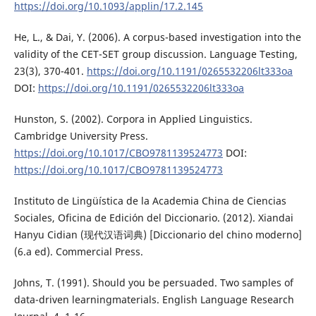
https://doi.org/10.1093/applin/17.2.145
He, L., & Dai, Y. (2006). A corpus-based investigation into the
validity of the CET-SET group discussion. Language Testing,
23(3), 370-401.
https://doi.org/10.1191/0265532206lt333oa
DOI:
https://doi.org/10.1191/0265532206lt333oa
Hunston, S. (2002). Corpora in Applied Linguistics.
Cambridge University Press.
https://doi.org/10.1017/CBO9781139524773
DOI:
https://doi.org/10.1017/CBO9781139524773
Instituto de Lingüística de la Academia China de Ciencias
Sociales, Oficina de Edición del Diccionario. (2012). Xiandai
Hanyu Cidian (现代汉语词典) [Diccionario del chino moderno]
(6.a ed). Commercial Press.
Johns, T. (1991). Should you be persuaded. Two samples of
data-driven learningmaterials. English Language Research