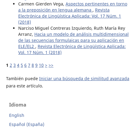
Carmen Gierden Vega,
Aspectos pertinentes en torno
a la preposición en lengua alemana
,
Revista
Electrónica de Lingüística Aplicada: Vol. 17 Núm. 1
(2018)
Narciso Miguel Contreras Izquierdo, Ruth María Rey
Arranz,
Hacia un modelo de análisis multidimensional
de las secuencias formulaicas para su aplicación en
ELE/EL2
,
Revista Electrónica de Lingüística Aplicada:
Vol. 17 Núm. 1 (2018)
1
2
3
4
5
6
7
8
9
10
>
>>
También puede
Iniciar una búsqueda de similitud avanzada
para este artículo.
Idioma
English
Español (España)