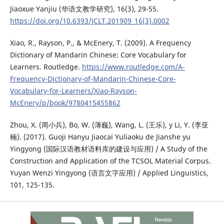
Jiaoxue Yanjiu (华语文教学研究), 16(3), 29-55.
https://doi.org/10.6393/JCLT.201909_16(3).0002
Xiao, R., Rayson, P., & McEnery, T. (2009). A Frequency
Dictionary of Mandarin Chinese: Core Vocabulary for
Learners. Routledge.
https://www.routledge.com/A-
Frequency-Dictionary-of-Mandarin-Chinese-Core-
Vocabulary-for-Learners/Xiao-Rayson-
McEnery/p/book/9780415455862
Zhou, X. (周小兵), Bo, W. (薄巍), Wang, L. (王乐), y Li, Y. (李亚
楠). (2017). Guoji Hanyu Jiaocai Yuliaoku de Jianshe yu
Yingyong (国际汉语教材语料库的建设与应用) / A Study of the
Construction and Application of the TCSOL Material Corpus.
Yuyan Wenzi Yingyong (语言文字应用) / Applied Linguistics,
101, 125-135.