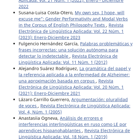
Aplicada: Vol. 21 Núm. 1 (2022): Enero - Diciembre
2022
Susana-Luisa Costa-Otero,
My own sex, I hope, will
excuse me”: Gender Performativity and Modal Verbs
in the Corpus of English Philosophy Texts
,
Revista
Electrónica de Lingüística Aplicada: Vol. 22 Núm. 1
(2023): Enero-Diciembre 2023
Fulgencio Hernández García,
Palabras problemáticas y
frases incorrectas: una solución autónoma para
detectar lo indetectable
,
Revista Electrónica de
Lingüística Aplicada: Vol. 11 Núm. 1 (2012)
Alejandro Suárez Rodríguez,
La gramática del papel y
la referencia aplicada a la enfermedad de Alzheimer:
una aproximación basada en corpus
,
Revista
Electrónica de Lingüística Aplicada: Vol. 20 Núm. 1
(2021): Enero-Diciembre 2021
Lázaro Carrillo Guerrero,
Argumentación: pluralidad
de voces
,
Revista Electrónica de Lingüística Aplicada:
Vol. 4, Núm. 1 (2005)
Anastasiia Ogneva,
Análisis de errores e
interferencias interlingüísticas en ruso como LE por
aprendices hispanohablantes
,
Revista Electrónica de
Lingüística Aplicada: Vol. 18 Núm. 1 (2019)