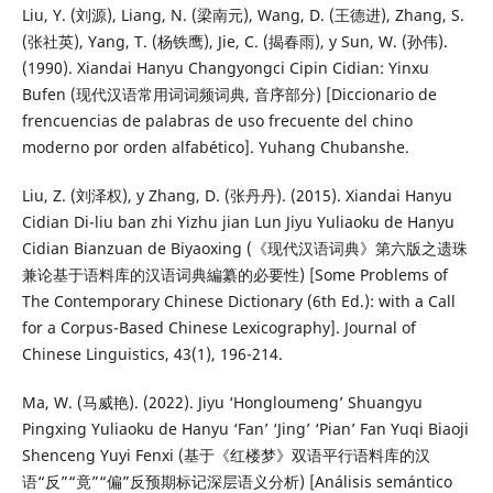
Liu, Y. (刘源), Liang, N. (梁南元), Wang, D. (王德进), Zhang, S.
(张社英), Yang, T. (杨铁鹰), Jie, C. (揭春雨), y Sun, W. (孙伟).
(1990). Xiandai Hanyu Changyongci Cipin Cidian: Yinxu
Bufen (现代汉语常用词词频词典, 音序部分) [Diccionario de
frencuencias de palabras de uso frecuente del chino
moderno por orden alfabético]. Yuhang Chubanshe.
Liu, Z. (刘泽权), y Zhang, D. (张丹丹). (2015). Xiandai Hanyu
Cidian Di-liu ban zhi Yizhu jian Lun Jiyu Yuliaoku de Hanyu
Cidian Bianzuan de Biyaoxing (《现代汉语词典》第六版之遗珠
兼论基于语料库的汉语词典編纂的必要性) [Some Problems of
The Contemporary Chinese Dictionary (6th Ed.): with a Call
for a Corpus-Based Chinese Lexicography]. Journal of
Chinese Linguistics, 43(1), 196-214.
Ma, W. (马威艳). (2022). Jiyu ‘Hongloumeng’ Shuangyu
Pingxing Yuliaoku de Hanyu ‘Fan’ ‘Jing’ ‘Pian’ Fan Yuqi Biaoji
Shenceng Yuyi Fenxi (基于《红楼梦》双语平行语料库的汉
语“反”“竟”“偏”反预期标记深层语义分析) [Análisis semántico