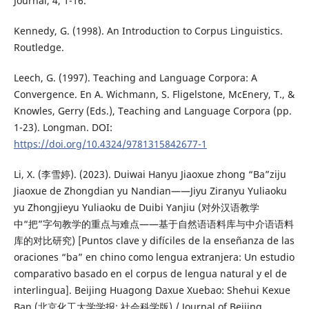
Journal, 4, 1-16.
Kennedy, G. (1998). An Introduction to Corpus Linguistics.
Routledge.
Leech, G. (1997). Teaching and Language Corpora: A
Convergence. En A. Wichmann, S. Fligelstone, McEnery, T., &
Knowles, Gerry (Eds.), Teaching and Language Corpora (pp.
1-23). Longman. DOI:
https://doi.org/10.4324/9781315842677-1
Li, X. (李雪婷). (2023). Duiwai Hanyu Jiaoxue zhong “Ba”ziju
Jiaoxue de Zhongdian yu Nandian——Jiyu Ziranyu Yuliaoku
yu Zhongjieyu Yuliaoku de Duibi Yanjiu (对外汉语教学
中“把”字句教学的重点与难点——基于自然语语料库与中介语语料
库的对比研究) [Puntos clave y difíciles de la enseñanza de las
oraciones “ba” en chino como lengua extranjera: Un estudio
comparativo basado en el corpus de lengua natural y el de
interlingua]. Beijing Huagong Daxue Xuebao: Shehui Kexue
Ban (北京化工大学学报: 社会科学版) / Journal of Beijing