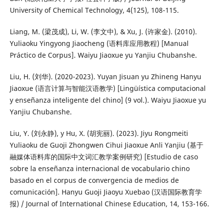
University of Chemical Technology, 4(125), 108-115.
Liang, M. (梁茂成), Li, W. (李文中), & Xu, J. (许家金). (2010).
Yuliaoku Yingyong Jiaocheng (语料库应用教程) [Manual
Práctico de Corpus]. Waiyu Jiaoxue yu Yanjiu Chubanshe.
Liu, H. (刘华). (2020-2023). Yuyan Jisuan yu Zhineng Hanyu
Jiaoxue (语言计算与智能汉语教学) [Lingüística computacional
y enseñanza inteligente del chino] (9 vol.). Waiyu Jiaoxue yu
Yanjiu Chubanshe.
Liu, Y. (刘永静), y Hu, X. (胡宪丽). (2023). Jiyu Rongmeiti
Yuliaoku de Guoji Zhongwen Cihui Jiaoxue Anli Yanjiu (基于
融媒体语料库的国际中文词汇教学案例研究) [Estudio de caso
sobre la enseñanza internacional de vocabulario chino
basado en el corpus de convergencia de medios de
comunicación]. Hanyu Guoji Jiaoyu Xuebao (汉语国际教育学
报) / Journal of International Chinese Education, 14, 153-166.