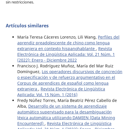
sin restricciones.
Artículos similares
María Teresa Cáceres Lorenzo, Lili Wang,
Perfiles del
aprendiz preadolescente de chino como lengua
extranjera en contexto hispanohablante
,
Revista
Electrónica de Lingüística Aplicada: Vol. 21 Núm. 1
(2022): Enero - Diciembre 2022
Francisco J. Rodríguez Muñoz, María del Mar Ruiz
Domínguez,
Los operadores discursivos de concreción
o especificación y de refuerzo argumentativo en el
Corpus de aprendices de español como lengua
extranjera
,
Revista Electrónica de Lingüística
Aplicada: Vol. 15 Núm. 1 (2016)
Fredy Núñez Torres, María Beatriz Pérez Cabello de
Alba,
Desarrollo de un sistema de aprendizaje
automático supervisado para la desambiguación
léxica automática utilizando DAMIEN (Data Mining
Encountered)
,
Revista Electrónica de Lingüística