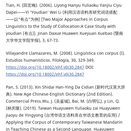
Tian, H. (田宏梅). (2006). Liyong Hanyu Yuliaoku Yanjiu Ciyu
Dapei——Yi ‘Youdian’ Wei Li (利用汉语语料库研究词语搭配
——以“有点”为例) [Two Major Approaches in Corpus
Linguistics to the Study of Collocation:A Case Study with
youdian (有点)]. Jinan Daxue Huawen Xueyuan Xuebao (暨南
大学华文学院学报), 3, 67-73.
Villayandre Llamazares, M. (2008). Lingüística con corpus (I).
Estudios humanísticos. Filología, 30, 329-349.
https://doi.org/10.18002/ehf.v0i30.2847
DOI:
https://doi.org/10.18002/ehf.v0i30.2847
Pan, S. (2013). Xin Shidai Han-Ying Da Cidian (新时代汉英大辞
典). New Age Chinese-English Dictionary (2nd Edition).
Commercial Press.Wu, J. (吴鉴城), Bai, M. (白明弘), y Lin, Q.
(林庆隆). (2019). Taiwan Huayuwen Yuliaoku zai Huayuwen
Jiaoyu de Yingyong (台湾华语文语料库在华语文教育的应用) /
Applying the Corpus of Contemporary Taiwanese Mandarin
in Teaching Chinese as a Second Language. Huayuwen