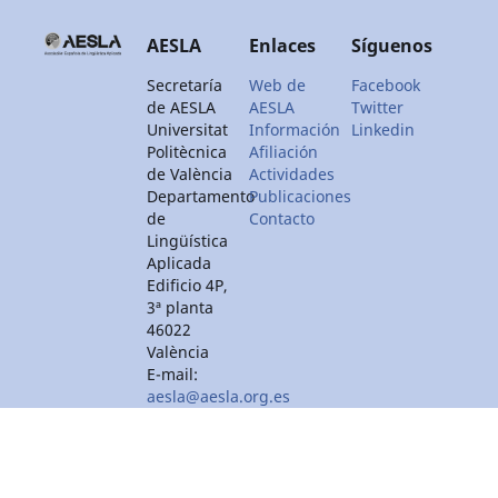
AESLA
Enlaces
Síguenos
Secretaría
Web de
Facebook
de AESLA
AESLA
Twitter
Universitat
Información
Linkedin
Politècnica
Afiliación
de València
Actividades
Departamento
Publicaciones
de
Contacto
Lingüística
Aplicada
Edificio 4P,
3ª planta
46022
València
E-mail:
aesla@aesla.org.es