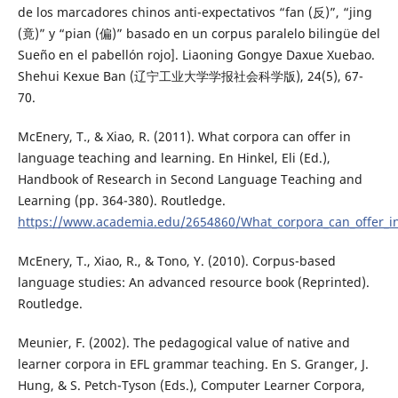
de los marcadores chinos anti-expectativos “fan (反)”, “jing
(竟)” y “pian (偏)” basado en un corpus paralelo bilingüe del
Sueño en el pabellón rojo]. Liaoning Gongye Daxue Xuebao.
Shehui Kexue Ban (辽宁工业大学学报社会科学版), 24(5), 67-
70.
McEnery, T., & Xiao, R. (2011). What corpora can offer in
language teaching and learning. En Hinkel, Eli (Ed.),
Handbook of Research in Second Language Teaching and
Learning (pp. 364-380). Routledge.
https://www.academia.edu/2654860/What_corpora_can_offer_i
McEnery, T., Xiao, R., & Tono, Y. (2010). Corpus-based
language studies: An advanced resource book (Reprinted).
Routledge.
Meunier, F. (2002). The pedagogical value of native and
learner corpora in EFL grammar teaching. En S. Granger, J.
Hung, & S. Petch-Tyson (Eds.), Computer Learner Corpora,