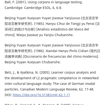
Ball, F. (2001). Using corpora in language testing.
Cambridge: Cambridge ESOL, 6, 6-8.
Beijing Yuyan Xueyuan Yuyan Jiaoxue Yanjiusuo (北京语言学
院语言教学研究所). (1985). Hanyu Cihui de Tongji yu Fenxi (汉
语词汇的统计与分析) [Análisis estadístico del léxico del
chino]. Waiyu Jiaoxue yu Yanjiu Chubanshe.
Beijing Yuyan Xueyuan Yuyan Jiaoxue Yanjiusuo (北京语言学
院语言教学研究所). (1986). Xiandai Hanyu Pinlü Cidian (现代汉
语频率词典) [Diccionario de frecuencias del chino moderno].
Beijing Yuyan Xueyuan Chubanshe.
Belz, J., & Vyatkina, N. (2005). Learner corpus analysis and
the development of L2 pragmatic competence in networked
inter-cultural language study: The case of German modal
particles. Canadian Modern Language Review, 62, 17-48.
DOI:
https://doi.org/10.3138/cmlr.62.1.17