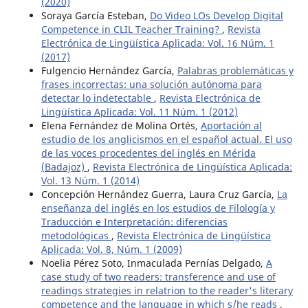
(2020)
Soraya García Esteban,
Do Video LOs Develop Digital
Competence in CLIL Teacher Training?
,
Revista
Electrónica de Lingüística Aplicada: Vol. 16 Núm. 1
(2017)
Fulgencio Hernández García,
Palabras problemáticas y
frases incorrectas: una solución autónoma para
detectar lo indetectable
,
Revista Electrónica de
Lingüística Aplicada: Vol. 11 Núm. 1 (2012)
Elena Fernández de Molina Ortés,
Aportación al
estudio de los anglicismos en el español actual. El uso
de las voces procedentes del inglés en Mérida
(Badajoz)
,
Revista Electrónica de Lingüística Aplicada:
Vol. 13 Núm. 1 (2014)
Concepción Hernández Guerra, Laura Cruz García,
La
enseñanza del inglés en los estudios de Filología y
Traducción e Interpretación: diferencias
metodológicas
,
Revista Electrónica de Lingüística
Aplicada: Vol. 8, Núm. 1 (2009)
Noelia Pérez Soto, Inmaculada Pernías Delgado,
A
case study of two readers: transference and use of
readings strategies in relatrion to the reader's literary
competence and the language in which s/he reads
,