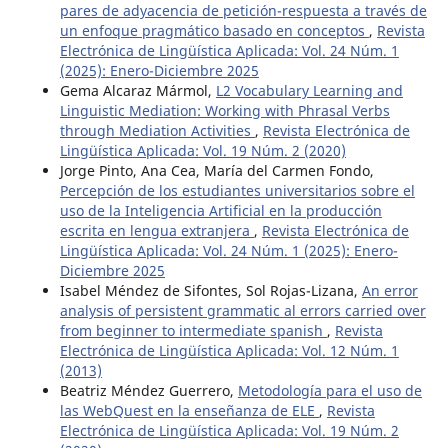
pares de adyacencia de petición-respuesta a través de
un enfoque pragmático basado en conceptos
,
Revista
Electrónica de Lingüística Aplicada: Vol. 24 Núm. 1
(2025): Enero-Diciembre 2025
Gema Alcaraz Mármol,
L2 Vocabulary Learning and
Linguistic Mediation: Working with Phrasal Verbs
through Mediation Activities
,
Revista Electrónica de
Lingüística Aplicada: Vol. 19 Núm. 2 (2020)
Jorge Pinto, Ana Cea, María del Carmen Fondo,
Percepción de los estudiantes universitarios sobre el
uso de la Inteligencia Artificial en la producción
escrita en lengua extranjera
,
Revista Electrónica de
Lingüística Aplicada: Vol. 24 Núm. 1 (2025): Enero-
Diciembre 2025
Isabel Méndez de Sifontes, Sol Rojas-Lizana,
An error
analysis of persistent grammatic al errors carried over
from beginner to intermediate spanish
,
Revista
Electrónica de Lingüística Aplicada: Vol. 12 Núm. 1
(2013)
Beatriz Méndez Guerrero,
Metodología para el uso de
las WebQuest en la enseñanza de ELE
,
Revista
Electrónica de Lingüística Aplicada: Vol. 19 Núm. 2