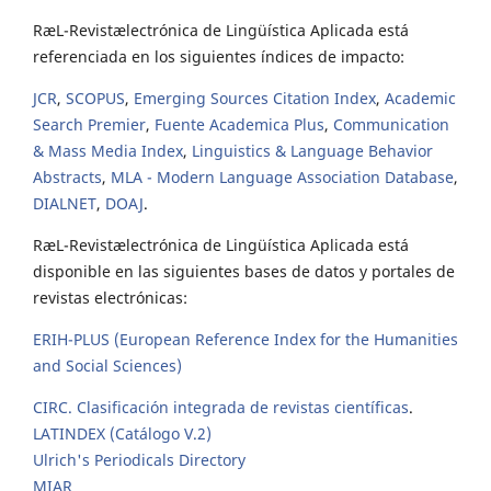
RæL-Revistælectrónica de Lingüística Aplicada está
referenciada en los siguientes índices de impacto:
JCR
,
SCOPUS
,
Emerging Sources Citation Index
,
Academic
Search Premier
,
Fuente Academica Plus
,
Communication
& Mass Media Index
,
Linguistics & Language Behavior
Abstracts
,
MLA - Modern Language Association Database
,
DIALNET
,
DOAJ
.
RæL-Revistælectrónica de Lingüística Aplicada está
disponible en las siguientes bases de datos y portales de
revistas electrónicas:
ERIH-PLUS (European Reference Index for the Humanities
and Social Sciences)
CIRC. Clasificación integrada de revistas científicas
.
LATINDEX (Catálogo V.2)
Ulrich's Periodicals Directory
MIAR