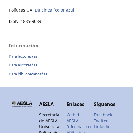
Políticas OA:
Dulcinea (color azul)
ISSN: 1885-9089
Información
Para lectores/as
Para autores/as
Para bibliotecarios/as
AESLA
Enlaces
Síguenos
Secretaría
Web de
Facebook
de AESLA
AESLA
Twitter
Universitat
Información
Linkedin
Politècnica
Afiliación