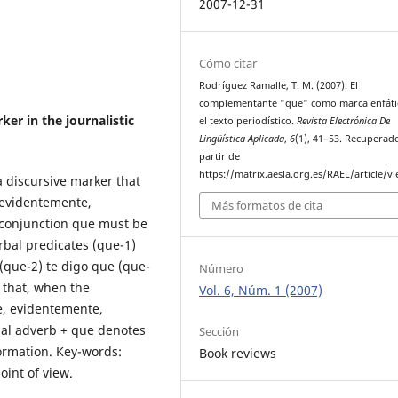
2007-12-31
Cómo citar
Rodríguez Ramalle, T. M. (2007). El
complementante "que" como marca enfáti
r in the journalistic
el texto periodístico.
Revista Electrónica De
Lingüística Aplicada
,
6
(1), 41–53. Recuperad
partir de
https://matrix.aesla.org.es/RAEL/article/v
a discursive marker that
 evidentemente,
Más formatos de cita
 conjunction que must be
rbal predicates (que-1)
(que-2) te digo que (que-
Número
 that, when the
Vol. 6, Núm. 1 (2007)
e, evidentemente,
ial adverb + que denotes
Sección
formation. Key-words:
Book reviews
oint of view.