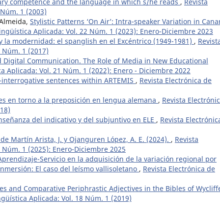
terary competence and the language in which s/he reads
,
Revista
, Núm. 1 (2003)
Almeida,
Stylistic Patterns ‘On Air’: Intra-speaker Variation in Cana
Lingüística Aplicada: Vol. 22 Núm. 1 (2023): Enero-Diciembre 2023
 y la modernidad: el spanglish en el Excéntrico (1949-1981)
,
Revist
6 Núm. 1 (2017)
nd Digital Communication. The Role of Media in New Educational
ica Aplicada: Vol. 21 Núm. 1 (2022): Enero - Diciembre 2022
-interrogative sentences within ARTEMIS
,
Revista Electrónica de
es en torno a la preposición en lengua alemana
,
Revista Electróni
018)
nseñanza del indicativo y del subjuntivo en ELE
,
Revista Electrónic
de Martín Arista, J. y Ojanguren López, A. E. (2024).
,
Revista
24 Núm. 1 (2025): Enero-Diciembre 2025
Aprendizaje-Servicio en la adquisición de la variación regional por
nmersión: El caso del leísmo vallisoletano
,
Revista Electrónica de
es and Comparative Periphrastic Adjectives in the Bibles of Wycliff
ngüística Aplicada: Vol. 18 Núm. 1 (2019)