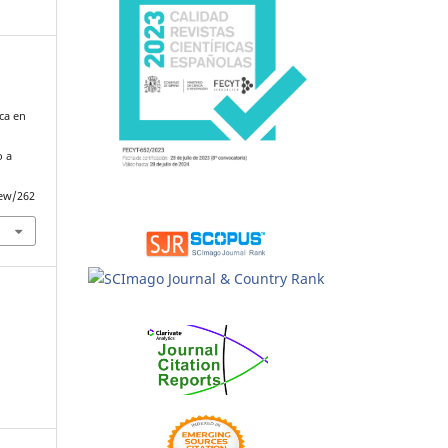
ca en
o a
iew/262