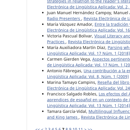
strategies in relatrion to the reader's li
Electrónica de Lingüística Aplicada: Vol. 2
Juan Manuel Hernández Campoy, Manuel 
Radio Presenters
,
Revista Electrónica de 
María Vázquez Amador,
Entre la tradición
Electrónica de Lingüística Aplicada: Vol. 1
Victoria Pascual Bolivar,
Visual Literacy a
Practices
,
Revista Electrónica de Lingüíst
María Auxiliadora Martín Díaz,
Parsing wh
Lingüística Aplicada: Vol. 17 Núm. 1 (2018)
Carmen Gierden Vega,
Aspectos pertinent
de Lingüística Aplicada: Vol. 17 Núm. 1 (2
Antonio Fábregas,
Una contribución a la e
Lingüística Aplicada: Vol. 8, Núm. 1 (2009)
Marina Tamayo Campins,
Reseña del libro 
Electrónica de Lingüística Aplicada: Vol. 
Francisco Salgado Robles,
Los efectos del 
aprendices de español en un contexto de i
Lingüística Aplicada: Vol. 13 Núm. 1 (2014)
Tamara García-Vidal,
Multilingual Influenc
and King James
,
Revista Electrónica de Li
<<
<
2
3
4
5
6
7
8
9
10
11
>
>>