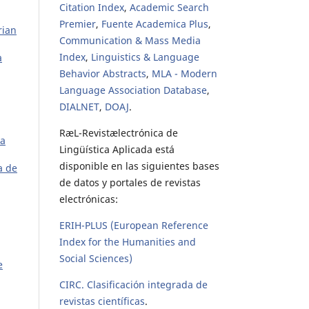
Citation Index
,
Academic Search
Premier
,
Fuente Academica Plus
,
rian
Communication & Mass Media
Index
,
Linguistics & Language
a
Behavior Abstracts
,
MLA - Modern
Language Association Database
,
DIALNET
,
DOAJ
.
RæL-Revistælectrónica de
ca
Lingüística Aplicada está
disponible en las siguientes bases
a de
de datos y portales de revistas
electrónicas:
ERIH-PLUS (European Reference
Index for the Humanities and
Social Sciences)
e
CIRC. Clasificación integrada de
revistas científicas
.