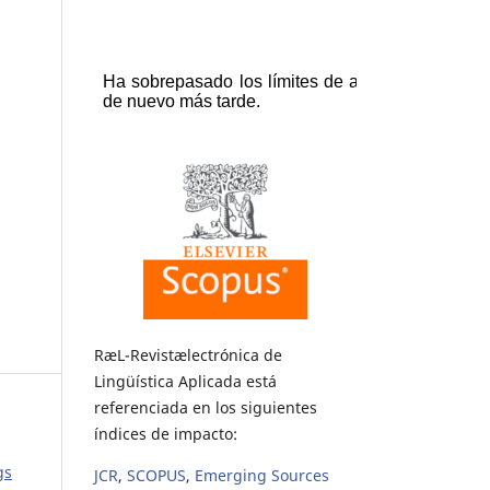
RæL-Revistælectrónica de
Lingüística Aplicada está
referenciada en los siguientes
índices de impacto:
gs
JCR
,
SCOPUS
,
Emerging Sources