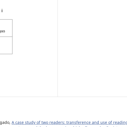
s
ℹ️
gas
lgado,
A case study of two readers: transference and use of readin