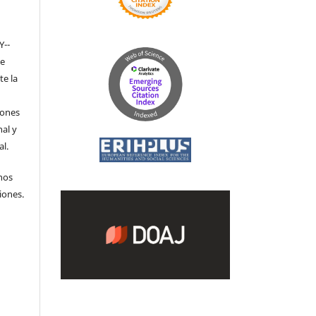
Y-­
de
te la
iones
nal y
l.
hos
iones.