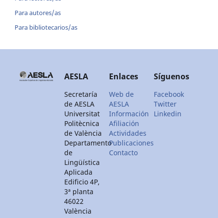
Para autores/as
Para bibliotecarios/as
AESLA
Enlaces
Síguenos
Secretaría
Web de
Facebook
de AESLA
AESLA
Twitter
Universitat
Información
Linkedin
Politècnica
Afiliación
de València
Actividades
Departamento
Publicaciones
de
Contacto
Lingüística
Aplicada
Edificio 4P,
3ª planta
46022
València