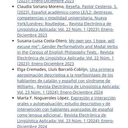
(2023): Enero-Diciembre 2023
Claudia Soriano Moreno,
Reseña. Pastor Cesteros, S.
(2023). Español académico como LE/L2: destrezas,
competencias y movilidad universitaria. Nueva
York/Londres: Routledge.
,
Revista Electrónica de
Lingüística Aplicada: Vol. 22 Núm. 1 (2023): Enero-
Diciembre 2023
Susana-Luisa Costa-Otero,
My own sex, I hope, will
excuse me”: Gender Performativity and Modal Verbs
in the Corpus of English Philosophy Texts
,
Revista
Electrónica de Lingüística Aplicada: Vol. 22 Núm. 1
(2023): Enero-Diciembre 2023
Elga Cremades, Lluís Barceló-Coblijn,
Una primera
aproximación descriptiva a la morfosintaxis de los
hablantes de catalán y español con síndrome de
Williams
,
Revista Electrónica de Lingüística Aplicada:
Vol. 23 Núm. 1 (2024): Enero-Diciembre 2024
Marta F. Nogueroles López,
Expresión e interacción
orales y autoevaluación: estudio descriptivo y de
intervención con hablantes avanzados de español
como lengua adicional
,
Revista Electrónica de
Lingüística Aplicada: Vol. 23 Núm. 1 (2024): Enero-
Diciembre 2024