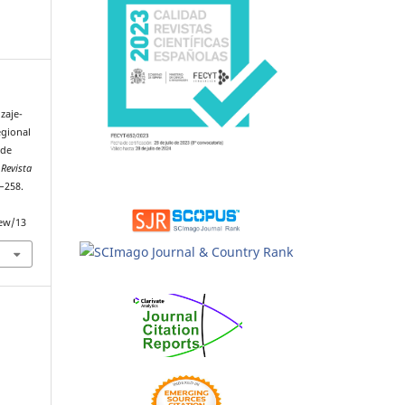
izaje-
egional
 de
.
Revista
3–258.
iew/13