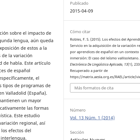
Publicado
2015-04-09
Cómo citar
ión sobre el impacto de
Robles, F. S. (2015). Los efectos del Aprend
egunda lengua, aún queda
Servicio en la adquisición de la variación r
xposición de estos a la
por aprendices de español en un contexto
 de la variación
inmersión: El caso del leísmo vallisoletano
de habla. Este artículo
Electrónica De Lingüística Aplicada
,
13
(1), 23
ces de español
Recuperado a partir de
https://matrix.aesla.org.es/RAEL/article/v
específicamente, el
s tipos de programas de
Más formatos de cita
n Valladolid (España).
 mantienen un mayor
icativamente las formas
Número
stica. Este estudio
Vol. 13 Núm. 1 (2014)
ariación regional, así
los efectos del
Sección
 interlengua.
Artículos Nuevos