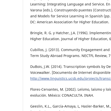
Learning: Integrating Language and Service. En J
Varona (eds.), Construyendo puentes (Construct
and Models for Service Learning in Spanish (pp
DC: American Association for Higher Education.
Bringle, R. G. y Hatcher, J.A. (1996). Implementi
Higher Education. Journal of Higher Education, 6
Cubillos, J. (2013). Community Engagement and P
Term Study Abroad Programs. NECTFL Review, 71
DuBois, J.W. (2014). Transcription symbols by Del
Voicewalker. [Documento de Internet disponible
http://www.linguistics.ucsb.edu/projects/transc
Flores-Cervantes, M. (2002). Leísmo, laísmo y lo
evolución. México: CONACULTA. INAH.
Geeslin, K.L., García-Amaya, L, Hasler-Barker, M.,