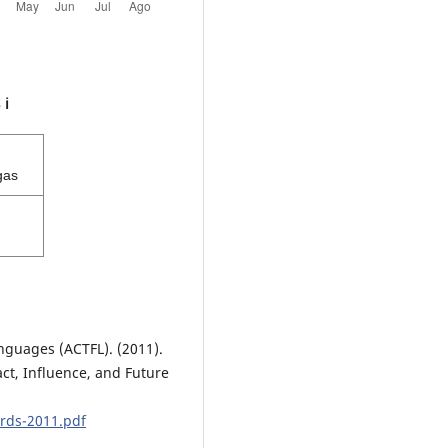
s
ℹ️
gas
nguages (ACTFL). (2011).
t, Influence, and Future
ards-2011.pdf