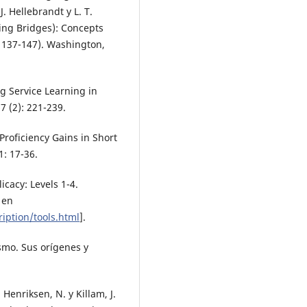
. Hellebrandt y L. T.
ing Bridges): Concepts
. 137-147). Washington,
ng Service Learning in
7 (2): 221-239.
roficiency Gains in Short
: 17-36.
icacy: Levels 1-4.
 en
ription/tools.html
].
ísmo. Sus orígenes y
 Henriksen, N. y Killam, J.