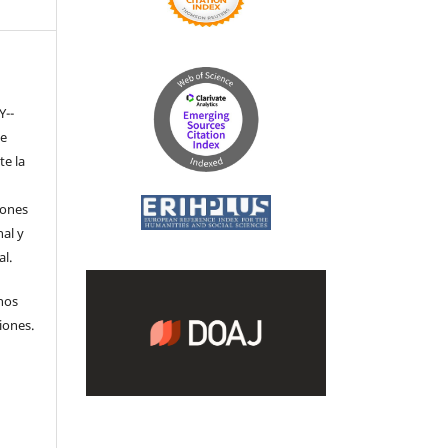
Y-­
de
te la
iones
nal y
l.
hos
iones.