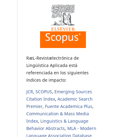
RæL-Revistælectrónica de
Lingüística Aplicada está
referenciada en los siguientes
índices de impacto:
JCR
,
SCOPUS
,
Emerging Sources
Citation Index
,
Academic Search
Premier
,
Fuente Academica Plus
,
Communication & Mass Media
Index
,
Linguistics & Language
Behavior Abstracts
,
MLA - Modern
Language Association Database
,