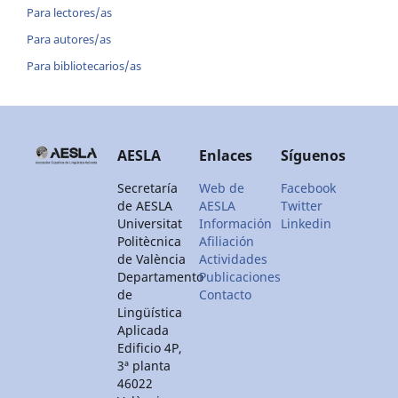
Para lectores/as
Para autores/as
Para bibliotecarios/as
AESLA
Enlaces
Síguenos
Secretaría
Web de
Facebook
de AESLA
AESLA
Twitter
Universitat
Información
Linkedin
Politècnica
Afiliación
de València
Actividades
Departamento
Publicaciones
de
Contacto
Lingüística
Aplicada
Edificio 4P,
3ª planta
46022