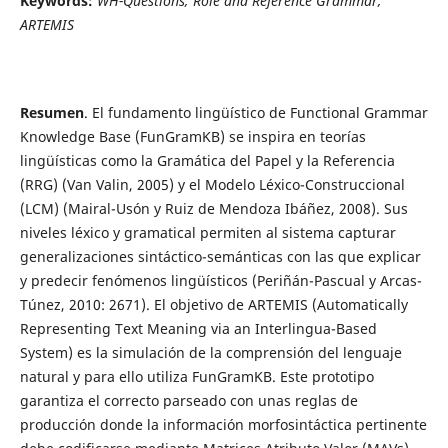
Keywords:
WH-Questions; Role and Reference Grammar;
ARTEMIS
Resumen
. El fundamento lingüístico de Functional Grammar
Knowledge Base (FunGramKB) se inspira en teorías
lingüísticas como la Gramática del Papel y la Referencia
(RRG) (Van Valin, 2005) y el Modelo Léxico-Construccional
(LCM) (Mairal-Usón y Ruiz de Mendoza Ibáñez, 2008). Sus
niveles léxico y gramatical permiten al sistema capturar
generalizaciones sintáctico-semánticas con las que explicar
y predecir fenómenos lingüísticos (Periñán-Pascual y Arcas-
Túnez, 2010: 2671). El objetivo de ARTEMIS (Automatically
Representing Text Meaning via an Interlingua-Based
System) es la simulación de la comprensión del lenguaje
natural y para ello utiliza FunGramKB. Este prototipo
garantiza el correcto parseado con unas reglas de
producción donde la información morfosintáctica pertinente