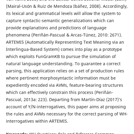
(Mairal-Usón & Ruiz de Mendoza Ibáñez, 2008). Accordingly,
its lexical and grammatical levels will allow the system to
capture syntactic-semantic generalizations which can
provide explanations and predictions of language
phenomena (Periñán-Pascual & Arcas-Túnez, 2010: 2671).
ARTEMIS (Automatically Representing Text Meaning via an
Interlingua-Based System) comes into play as a prototype
which exploits FunGramKB to pursue the simulation of
natural language understanding. To guarantee a correct
parsing, this application relies on a set of production rules
where pertinent morphosyntactic information must be
expediently encoded via AVMs, feature-bearing structures
which can effectively constrain this process (Periñán-
Pascual, 2013a: 223). Departing from Martín-Díaz (2017)’s
account of Y/N-interrogatives, this paper aims at proposing
the rules and AVMs necessary for the correct parsing of WH-
interrogatives within ARTEMIS.