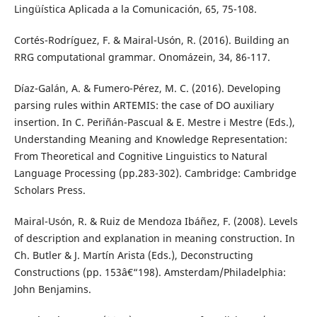
Lingüística Aplicada a la Comunicación, 65, 75-108.
Cortés-Rodríguez, F. & Mairal-Usón, R. (2016). Building an
RRG computational grammar. Onomázein, 34, 86-117.
Díaz-Galán, A. & Fumero-Pérez, M. C. (2016). Developing
parsing rules within ARTEMIS: the case of DO auxiliary
insertion. In C. Periñán-Pascual & E. Mestre i Mestre (Eds.),
Understanding Meaning and Knowledge Representation:
From Theoretical and Cognitive Linguistics to Natural
Language Processing (pp.283-302). Cambridge: Cambridge
Scholars Press.
Mairal-Usón, R. & Ruiz de Mendoza Ibáñez, F. (2008). Levels
of description and explanation in meaning construction. In
Ch. Butler & J. Martín Arista (Eds.), Deconstructing
Constructions (pp. 153â€“198). Amsterdam/Philadelphia:
John Benjamins.