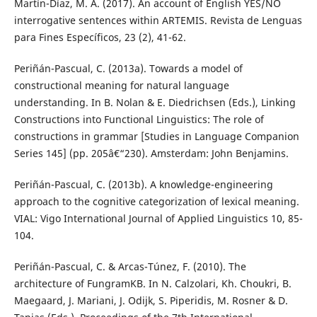
Martín-Díaz, M. A. (2017). An account of English YES/NO
interrogative sentences within ARTEMIS. Revista de Lenguas
para Fines Específicos, 23 (2), 41-62.
Periñán-Pascual, C. (2013a). Towards a model of
constructional meaning for natural language
understanding. In B. Nolan & E. Diedrichsen (Eds.), Linking
Constructions into Functional Linguistics: The role of
constructions in grammar [Studies in Language Companion
Series 145] (pp. 205â€“230). Amsterdam: John Benjamins.
Periñán-Pascual, C. (2013b). A knowledge-engineering
approach to the cognitive categorization of lexical meaning.
VIAL: Vigo International Journal of Applied Linguistics 10, 85-
104.
Periñán-Pascual, C. & Arcas-Túnez, F. (2010). The
architecture of FungramKB. In N. Calzolari, Kh. Choukri, B.
Maegaard, J. Mariani, J. Odijk, S. Piperidis, M. Rosner & D.