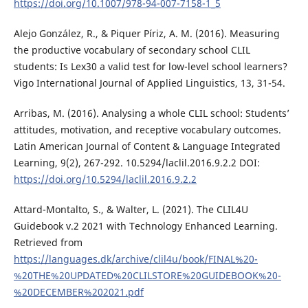
https://doi.org/10.1007/978-94-007-7158-1_5
Alejo González, R., & Piquer Píriz, A. M. (2016). Measuring
the productive vocabulary of secondary school CLIL
students: Is Lex30 a valid test for low-level school learners?
Vigo International Journal of Applied Linguistics, 13, 31-54.
Arribas, M. (2016). Analysing a whole CLIL school: Students’
attitudes, motivation, and receptive vocabulary outcomes.
Latin American Journal of Content & Language Integrated
Learning, 9(2), 267-292. 10.5294/laclil.2016.9.2.2 DOI:
https://doi.org/10.5294/laclil.2016.9.2.2
Attard-Montalto, S., & Walter, L. (2021). The CLIL4U
Guidebook v.2 2021 with Technology Enhanced Learning.
Retrieved from
https://languages.dk/archive/clil4u/book/FINAL%20-
%20THE%20UPDATED%20CLILSTORE%20GUIDEBOOK%20-
%20DECEMBER%202021.pdf