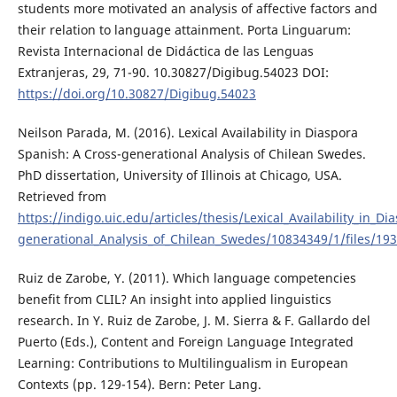
students more motivated an analysis of affective factors and
their relation to language attainment. Porta Linguarum:
Revista Internacional de Didáctica de las Lenguas
Extranjeras, 29, 71-90. 10.30827/Digibug.54023 DOI:
https://doi.org/10.30827/Digibug.54023
Neilson Parada, M. (2016). Lexical Availability in Diaspora
Spanish: A Cross-generational Analysis of Chilean Swedes.
PhD dissertation, University of Illinois at Chicago, USA.
Retrieved from
https://indigo.uic.edu/articles/thesis/Lexical_Availability_in_D
generational_Analysis_of_Chilean_Swedes/10834349/1/files/19
Ruiz de Zarobe, Y. (2011). Which language competencies
benefit from CLIL? An insight into applied linguistics
research. In Y. Ruiz de Zarobe, J. M. Sierra & F. Gallardo del
Puerto (Eds.), Content and Foreign Language Integrated
Learning: Contributions to Multilingualism in European
Contexts (pp. 129-154). Bern: Peter Lang.