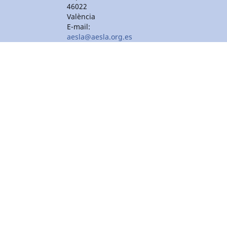
46022
València
E-mail:
aesla@aesla.org.es