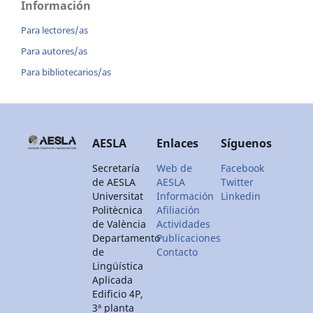
Información
Para lectores/as
Para autores/as
Para bibliotecarios/as
AESLA
Enlaces
Síguenos
Secretaría
Web de
Facebook
de AESLA
AESLA
Twitter
Universitat
Información
Linkedin
Politècnica
Afiliación
de València
Actividades
Departamento
Publicaciones
de
Contacto
Lingüística
Aplicada
Edificio 4P,
3ª planta