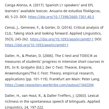
Canga Alonso, A. (2017). Spanish L1 speakers’ and EFL
learners’ available lexicon. Anuario de estudios filológicos,
40, 5-23. DOI:
https://doi.org/10.17398/2660-7301.40.5
Cenoz, J., Genesee, F., & Gorter, D. (2014). Critical analysis of
CLIL: Taking stock and looking forward. Applied Linguistics,
35(3), 243-262.
https://doi.org/10.1093/applin/amt011
DOI:
https://doi.org/10.1093/applin/amt011
Daller, H., & Phelan, D. (2006). The C-test and TOEIC® as
measures of students’ progress in intensive short courses in
EFL. In R. Grotjahn (Ed.), Der C-Test: Theorie, Empirie,
Anwendungen/The C-Test: Theory, empirical research,
applications (pp. 101-119). Frankfurt am Main: Peter Lang.
https://uwe-repository.worktribe.com/output/1043394
Daller, H., van Hout, R., & Daller-Treffers, J. (2003). Lexical
richness in the spontaneous speech of bilinguals. Applied
Linguistics, 24, 197-222.