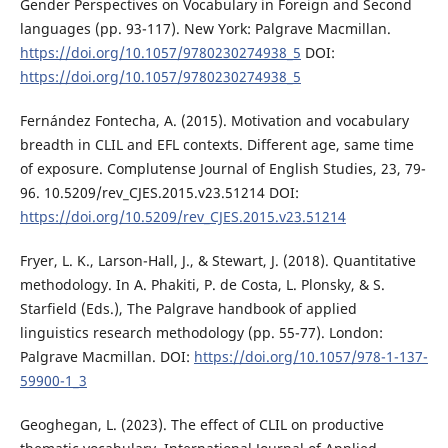
Gender Perspectives on Vocabulary in Foreign and Second
languages (pp. 93-117). New York: Palgrave Macmillan.
https://doi.org/10.1057/9780230274938_5
DOI:
https://doi.org/10.1057/9780230274938_5
Fernández Fontecha, A. (2015). Motivation and vocabulary
breadth in CLIL and EFL contexts. Different age, same time
of exposure. Complutense Journal of English Studies, 23, 79-
96. 10.5209/rev_CJES.2015.v23.51214 DOI:
https://doi.org/10.5209/rev_CJES.2015.v23.51214
Fryer, L. K., Larson-Hall, J., & Stewart, J. (2018). Quantitative
methodology. In A. Phakiti, P. de Costa, L. Plonsky, & S.
Starfield (Eds.), The Palgrave handbook of applied
linguistics research methodology (pp. 55-77). London:
Palgrave Macmillan. DOI:
https://doi.org/10.1057/978-1-137-
59900-1_3
Geoghegan, L. (2023). The effect of CLIL on productive