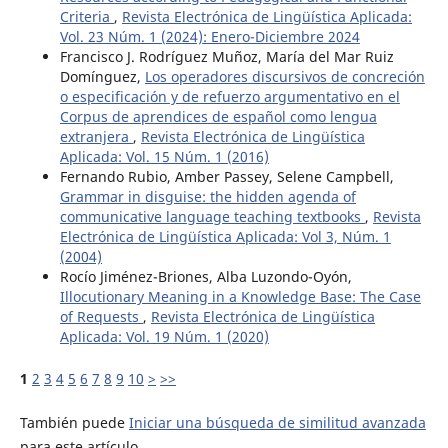
Criteria
,
Revista Electrónica de Lingüística Aplicada:
Vol. 23 Núm. 1 (2024): Enero-Diciembre 2024
Francisco J. Rodríguez Muñoz, María del Mar Ruiz
Domínguez,
Los operadores discursivos de concreción
o especificación y de refuerzo argumentativo en el
Corpus de aprendices de español como lengua
extranjera
,
Revista Electrónica de Lingüística
Aplicada: Vol. 15 Núm. 1 (2016)
Fernando Rubio, Amber Passey, Selene Campbell,
Grammar in disguise: the hidden agenda of
communicative language teaching textbooks
,
Revista
Electrónica de Lingüística Aplicada: Vol 3, Núm. 1
(2004)
Rocío Jiménez-Briones, Alba Luzondo-Oyón,
Illocutionary Meaning in a Knowledge Base: The Case
of Requests
,
Revista Electrónica de Lingüística
Aplicada: Vol. 19 Núm. 1 (2020)
1
2
3
4
5
6
7
8
9
10
>
>>
También puede
Iniciar una búsqueda de similitud avanzada
para este artículo.