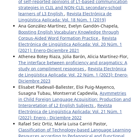
of self-reported opinions of L1-based communication
strategies in CLIL and NON-CLIL secondary-school
learners of L3 English
,
Revista Electrónica de
Lingüística Aplicada: Vol. 18 Núm. 1 (2019)
Ana González-Martínez, Evelyn Gandón-Chapela,
Boosting English Vocabulary Knowledge through
Corpus-Aided Word Formation Practice
,
Revista
Electrónica de Lingüística Aplicada: Vol. 20 Núm. 1
(2021): Enero-Diciembre 2021
Athenea Botey Riaza, Júlia Barón, Alicia Martínez-Flor,
The interface between proficiency and pragmatics: A
study on compliment responses
,
Revista Electrónica
de Lingüística Aplicada: Vol. 22 Núm. 1 (2023): Enero-
Diciembre 2023
Elisabet Pladevall-Ballester, Eloi Puig-Mayenco,
Susagna Tubau, Montserrat Capdevila,
Asymmetries
in Child Foreign Language Acquisition: Production and
Interpretation of L2 English Subjects
,
Revista
Electrónica de Lingüística Aplicada: Vol. 21 Núm. 1
(2022): Enero - Diciembre 2022
Rafael Seiz Ortiz, María Luisa Carrió Pastor,
Classification of Technology-based Language Learning
Resources according to Pedagogical and Functional