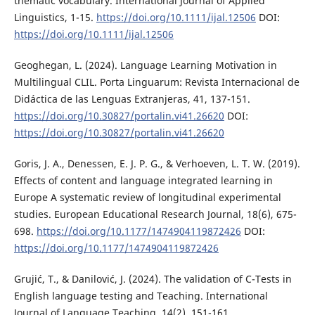
thematic vocabulary. International Journal of Applied
Linguistics, 1-15.
https://doi.org/10.1111/ijal.12506
DOI:
https://doi.org/10.1111/ijal.12506
Geoghegan, L. (2024). Language Learning Motivation in
Multilingual CLIL. Porta Linguarum: Revista Internacional de
Didáctica de las Lenguas Extranjeras, 41, 137-151.
https://doi.org/10.30827/portalin.vi41.26620
DOI:
https://doi.org/10.30827/portalin.vi41.26620
Goris, J. A., Denessen, E. J. P. G., & Verhoeven, L. T. W. (2019).
Effects of content and language integrated learning in
Europe A systematic review of longitudinal experimental
studies. European Educational Research Journal, 18(6), 675-
698.
https://doi.org/10.1177/1474904119872426
DOI:
https://doi.org/10.1177/1474904119872426
Grujić, T., & Danilović, J. (2024). The validation of C-Tests in
English language testing and Teaching. International
Journal of Language Teaching, 14(2), 151-161