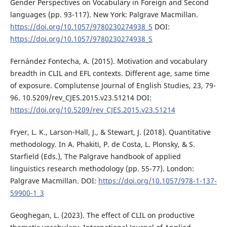
Gender Perspectives on Vocabulary in Foreign and Second
languages (pp. 93-117). New York: Palgrave Macmillan.
https://doi.org/10.1057/9780230274938_5
DOI:
https://doi.org/10.1057/9780230274938_5
Fernández Fontecha, A. (2015). Motivation and vocabulary
breadth in CLIL and EFL contexts. Different age, same time
of exposure. Complutense Journal of English Studies, 23, 79-
96. 10.5209/rev_CJES.2015.v23.51214 DOI:
https://doi.org/10.5209/rev_CJES.2015.v23.51214
Fryer, L. K., Larson-Hall, J., & Stewart, J. (2018). Quantitative
methodology. In A. Phakiti, P. de Costa, L. Plonsky, & S.
Starfield (Eds.), The Palgrave handbook of applied
linguistics research methodology (pp. 55-77). London:
Palgrave Macmillan. DOI:
https://doi.org/10.1057/978-1-137-
59900-1_3
Geoghegan, L. (2023). The effect of CLIL on productive