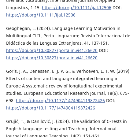
thematic vocabulary. International Journal of Applied
Linguistics, 1-15.
https://doi.org/10.1111/ijal.12506
DOI:
https://doi.org/10.1111/ijal.12506
Geoghegan, L. (2024). Language Learning Motivation in
Multilingual CLIL. Porta Linguarum: Revista Internacional de
Didáctica de las Lenguas Extranjeras, 41, 137-151.
https://doi.org/10.30827/portalin.vi41.26620
DOI:
https://doi.org/10.30827/portalin.vi41.26620
Goris, J. A., Denessen, E. J. P. G., & Verhoeven, L. T. W. (2019).
Effects of content and language integrated learning in
Europe A systematic review of longitudinal experimental
studies. European Educational Research Journal, 18(6), 675-
698.
https://doi.org/10.1177/1474904119872426
DOI:
https://doi.org/10.1177/1474904119872426
Grujić, T., & Danilović, J. (2024). The validation of C-Tests in
English language testing and Teaching. International
Journal of Language Teaching, 14(2), 151-161