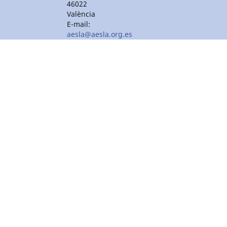
46022
València
E-mail:
aesla@aesla.org.es