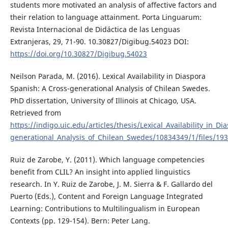
students more motivated an analysis of affective factors and
their relation to language attainment. Porta Linguarum:
Revista Internacional de Didáctica de las Lenguas
Extranjeras, 29, 71-90. 10.30827/Digibug.54023 DOI:
https://doi.org/10.30827/Digibug.54023
Neilson Parada, M. (2016). Lexical Availability in Diaspora
Spanish: A Cross-generational Analysis of Chilean Swedes.
PhD dissertation, University of Illinois at Chicago, USA.
Retrieved from
https://indigo.uic.edu/articles/thesis/Lexical_Availability_in_D
generational_Analysis_of_Chilean_Swedes/10834349/1/files/19
Ruiz de Zarobe, Y. (2011). Which language competencies
benefit from CLIL? An insight into applied linguistics
research. In Y. Ruiz de Zarobe, J. M. Sierra & F. Gallardo del
Puerto (Eds.), Content and Foreign Language Integrated
Learning: Contributions to Multilingualism in European
Contexts (pp. 129-154). Bern: Peter Lang.