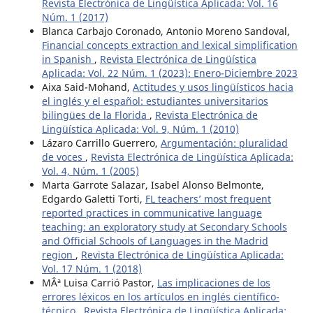
Revista Electrónica de Lingüística Aplicada: Vol. 16
Núm. 1 (2017)
Blanca Carbajo Coronado, Antonio Moreno Sandoval,
Financial concepts extraction and lexical simplification
in Spanish
,
Revista Electrónica de Lingüística
Aplicada: Vol. 22 Núm. 1 (2023): Enero-Diciembre 2023
Aixa Said-Mohand,
Actitudes y usos lingüísticos hacia
el inglés y el español: estudiantes universitarios
bilingües de la Florida
,
Revista Electrónica de
Lingüística Aplicada: Vol. 9, Núm. 1 (2010)
Lázaro Carrillo Guerrero,
Argumentación: pluralidad
de voces
,
Revista Electrónica de Lingüística Aplicada:
Vol. 4, Núm. 1 (2005)
Marta Garrote Salazar, Isabel Alonso Belmonte,
Edgardo Galetti Torti,
FL teachers’ most frequent
reported practices in communicative language
teaching: an exploratory study at Secondary Schools
and Official Schools of Languages in the Madrid
region
,
Revista Electrónica de Lingüística Aplicada:
Vol. 17 Núm. 1 (2018)
MÂª Luisa Carrió Pastor,
Las implicaciones de los
errores léxicos en los artículos en inglés científico-
técnico
,
Revista Electrónica de Lingüística Aplicada: