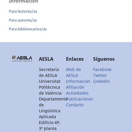
Información
Para lectores/as
Para autores/as
Para bibliotecarios/as
AESLA
Enlaces
Síguenos
Secretaría
Web de
Facebook
de AESLA
AESLA
Twitter
Universitat
Información
Linkedin
Politècnica
Afiliación
de València
Actividades
Departamento
Publicaciones
de
Contacto
Lingüística
Aplicada
Edificio 4P,
3ª planta