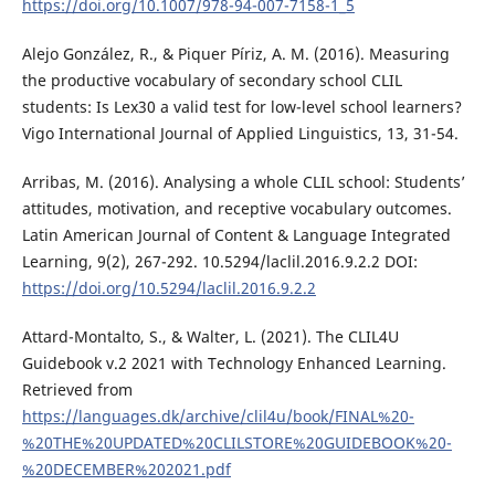
https://doi.org/10.1007/978-94-007-7158-1_5
Alejo González, R., & Piquer Píriz, A. M. (2016). Measuring
the productive vocabulary of secondary school CLIL
students: Is Lex30 a valid test for low-level school learners?
Vigo International Journal of Applied Linguistics, 13, 31-54.
Arribas, M. (2016). Analysing a whole CLIL school: Students’
attitudes, motivation, and receptive vocabulary outcomes.
Latin American Journal of Content & Language Integrated
Learning, 9(2), 267-292. 10.5294/laclil.2016.9.2.2 DOI:
https://doi.org/10.5294/laclil.2016.9.2.2
Attard-Montalto, S., & Walter, L. (2021). The CLIL4U
Guidebook v.2 2021 with Technology Enhanced Learning.
Retrieved from
https://languages.dk/archive/clil4u/book/FINAL%20-
%20THE%20UPDATED%20CLILSTORE%20GUIDEBOOK%20-
%20DECEMBER%202021.pdf