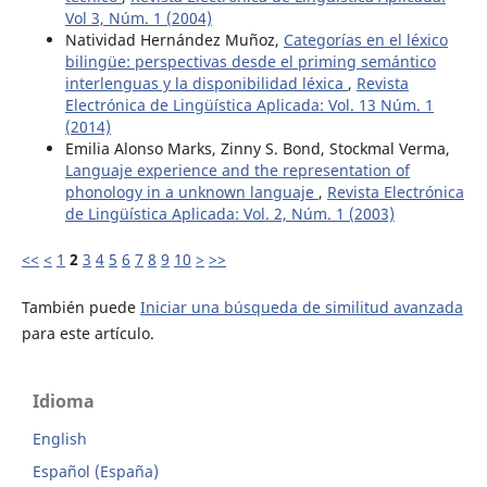
Vol 3, Núm. 1 (2004)
Natividad Hernández Muñoz,
Categorías en el léxico
bilingüe: perspectivas desde el priming semántico
interlenguas y la disponibilidad léxica
,
Revista
Electrónica de Lingüística Aplicada: Vol. 13 Núm. 1
(2014)
Emilia Alonso Marks, Zinny S. Bond, Stockmal Verma,
Languaje experience and the representation of
phonology in a unknown languaje
,
Revista Electrónica
de Lingüística Aplicada: Vol. 2, Núm. 1 (2003)
<<
<
1
2
3
4
5
6
7
8
9
10
>
>>
También puede
Iniciar una búsqueda de similitud avanzada
para este artículo.
Idioma
English
Español (España)