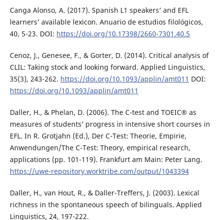
Canga Alonso, A. (2017). Spanish L1 speakers’ and EFL
learners’ available lexicon. Anuario de estudios filológicos,
40, 5-23. DOI:
https://doi.org/10.17398/2660-7301.40.5
Cenoz, J., Genesee, F., & Gorter, D. (2014). Critical analysis of
CLIL: Taking stock and looking forward. Applied Linguistics,
35(3), 243-262.
https://doi.org/10.1093/applin/amt011
DOI:
https://doi.org/10.1093/applin/amt011
Daller, H., & Phelan, D. (2006). The C-test and TOEIC® as
measures of students’ progress in intensive short courses in
EFL. In R. Grotjahn (Ed.), Der C-Test: Theorie, Empirie,
Anwendungen/The C-Test: Theory, empirical research,
applications (pp. 101-119). Frankfurt am Main: Peter Lang.
https://uwe-repository.worktribe.com/output/1043394
Daller, H., van Hout, R., & Daller-Treffers, J. (2003). Lexical
richness in the spontaneous speech of bilinguals. Applied
Linguistics, 24, 197-222.