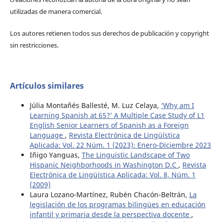
utilizadas de manera comercial.
Los autores retienen todos sus derechos de publicación y copyright
sin restricciones.
Artículos similares
Júlia Montañés Ballesté, M. Luz Celaya,
‘Why am I
Learning Spanish at 65?’ A Multiple Case Study of L1
English Senior Learners of Spanish as a Foreign
Language
,
Revista Electrónica de Lingüística
Aplicada: Vol. 22 Núm. 1 (2023): Enero-Diciembre 2023
Iñigo Yanguas,
The Linguistic Landscape of Two
Hispanic Neighborhoods in Washington D.C
,
Revista
Electrónica de Lingüística Aplicada: Vol. 8, Núm. 1
(2009)
Laura Lozano-Martínez, Rubén Chacón-Beltrán,
La
legislación de los programas bilingües en educación
infantil y primaria desde la perspectiva docente
,