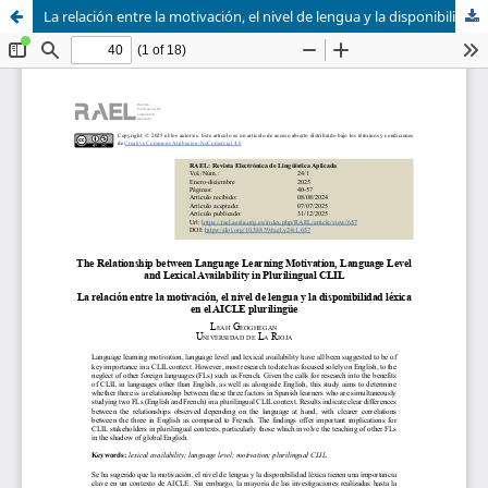
La relación entre la motivación, el nivel de lengua y la disponibilidad léxica en el AICLE plurilingüe