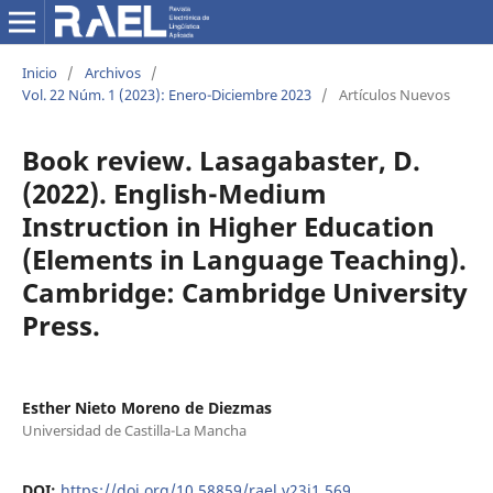
Inicio
/
Archivos
/
Vol. 22 Núm. 1 (2023): Enero-Diciembre 2023
/
Artículos Nuevos
Book review. Lasagabaster, D.
(2022). English-Medium
Instruction in Higher Education
(Elements in Language Teaching).
Cambridge: Cambridge University
Press.
Esther Nieto Moreno de Diezmas
Universidad de Castilla-La Mancha
DOI:
https://doi.org/10.58859/rael.v23i1.569