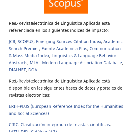
RæL-Revistælectrónica de Lingüística Aplicada está
referenciada en los siguientes índices de impacto:
JCR
,
SCOPUS
,
Emerging Sources Citation Index
,
Academic
Search Premier
,
Fuente Academica Plus
,
Communication
& Mass Media Index
,
Linguistics & Language Behavior
Abstracts
,
MLA - Modern Language Association Database
,
DIALNET
,
DOAJ
.
RæL-Revistælectrónica de Lingüística Aplicada está
disponible en las siguientes bases de datos y portales de
revistas electrónicas:
ERIH-PLUS (European Reference Index for the Humanities
and Social Sciences)
CIRC. Clasificación integrada de revistas científicas
.
LATINDEX (Catálogo V.2)