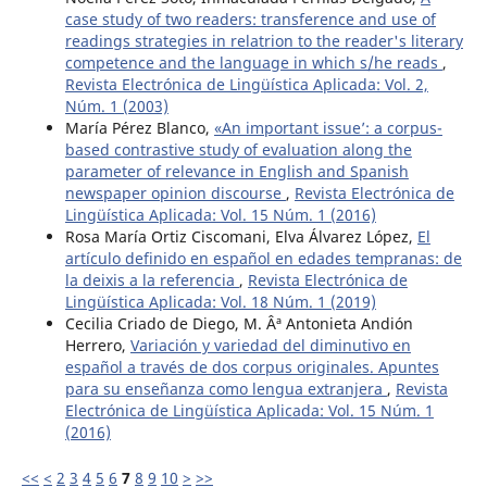
case study of two readers: transference and use of
readings strategies in relatrion to the reader's literary
competence and the language in which s/he reads
,
Revista Electrónica de Lingüística Aplicada: Vol. 2,
Núm. 1 (2003)
María Pérez Blanco,
«An important issue’: a corpus-
based contrastive study of evaluation along the
parameter of relevance in English and Spanish
newspaper opinion discourse
,
Revista Electrónica de
Lingüística Aplicada: Vol. 15 Núm. 1 (2016)
Rosa María Ortiz Ciscomani, Elva Álvarez López,
El
artículo definido en español en edades tempranas: de
la deixis a la referencia
,
Revista Electrónica de
Lingüística Aplicada: Vol. 18 Núm. 1 (2019)
Cecilia Criado de Diego, M. Âª Antonieta Andión
Herrero,
Variación y variedad del diminutivo en
español a través de dos corpus originales. Apuntes
para su enseñanza como lengua extranjera
,
Revista
Electrónica de Lingüística Aplicada: Vol. 15 Núm. 1
(2016)
<<
<
2
3
4
5
6
7
8
9
10
>
>>