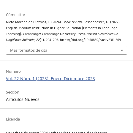
Cómo citar
Nieto Moreno de Diezmas, E. (2024). Book review. Lasagabaster, D. (2022).
English-Medium Instruction in Higher Education (Elements in Language
Teaching). Cambridge: Cambridge University Press.
Revista Electrónica De
Lingüística Aplicada
,
22
(1), 204–206. https://doi.org/10.58859/rael.v23i1.569
Más formatos de cita
Número
Vol. 22 Núm. 1 (2023): Enero-Diciembre 2023
Sección
Artículos Nuevos
Licencia