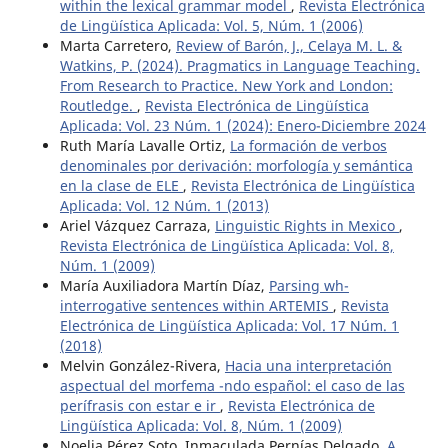
within the lexical grammar model
,
Revista Electrónica
de Lingüística Aplicada: Vol. 5, Núm. 1 (2006)
Marta Carretero,
Review of Barón, J., Celaya M. L. &
Watkins, P. (2024). Pragmatics in Language Teaching.
From Research to Practice. New York and London:
Routledge.
,
Revista Electrónica de Lingüística
Aplicada: Vol. 23 Núm. 1 (2024): Enero-Diciembre 2024
Ruth María Lavalle Ortiz,
La formación de verbos
denominales por derivación: morfología y semántica
en la clase de ELE
,
Revista Electrónica de Lingüística
Aplicada: Vol. 12 Núm. 1 (2013)
Ariel Vázquez Carraza,
Linguistic Rights in Mexico
,
Revista Electrónica de Lingüística Aplicada: Vol. 8,
Núm. 1 (2009)
María Auxiliadora Martín Díaz,
Parsing wh-
interrogative sentences within ARTEMIS
,
Revista
Electrónica de Lingüística Aplicada: Vol. 17 Núm. 1
(2018)
Melvin González-Rivera,
Hacia una interpretación
aspectual del morfema -ndo español: el caso de las
perífrasis con estar e ir
,
Revista Electrónica de
Lingüística Aplicada: Vol. 8, Núm. 1 (2009)
Noelia Pérez Soto, Inmaculada Pernías Delgado,
A