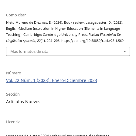
Cómo citar
Nieto Moreno de Diezmas, E. (2024). Book review. Lasagabaster, D. (2022).
English-Medium Instruction in Higher Education (Elements in Language
Teaching). Cambridge: Cambridge University Press.
Revista Electrónica De
Lingüística Aplicada
,
22
(1), 204–206. https://doi.org/10.58859/rael.v23i1.569
Más formatos de cita
Número
Vol. 22 Núm. 1 (2023): Enero-Diciembre 2023
Sección
Artículos Nuevos
Licencia