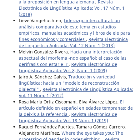
a la preposición en lengua alemana
,
Revista
Electrónica de Lingüística Aplicada: Vol. 17 Núm. 1
(2018)
Lieve Vangehuchten,
Liderazgo intercultural: un
análisis comparativo de este tema en estudios
empíricos, manuales académicos y libros de ele para
fines económicos y comerciales
,
Revista Electrónica
de Lingüística Aplicada: Vol. 12 Núm. 1 (2013)
Melvin González-Rivera,
Hacia una interpretación
aspectual del morfema -ndo español: el caso de las
perífrasis con estar e ir
,
Revista Electrónica de
Lingüística Aplicada: Vol. 8, Núm. 1 (2009)
Jairo A. Sánchez Galvis,
Traducción y variedad
lingüística: hacia un "modelo de reconstrucción
dialectal"
,
Revista Electrónica de Lingüística Aplicada:
Vol. 11 Núm. 1 (2012)
Rosa María Ortiz Ciscomani, Elva Álvarez López,
El
artículo definido en español en edades tempranas: de
la deixis a la referencia
,
Revista Electrónica de
Lingüística Aplicada: Vol. 18 Núm. 1 (2019)
Raquel Fernández Fuertes, Tamara Gómez Carrero,
Alejandro Martínez,
Where the eye takes you: The
processing of gender in codeswitching
,
Revista