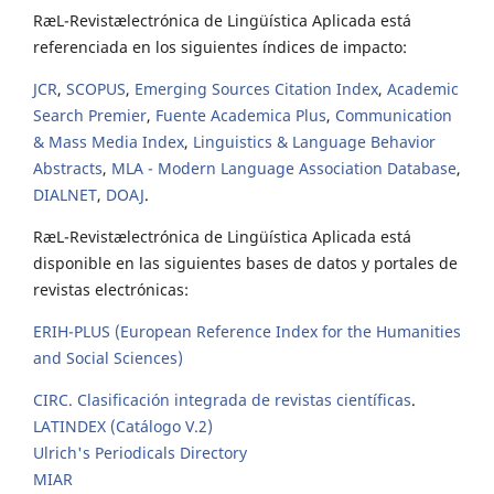
RæL-Revistælectrónica de Lingüística Aplicada está
referenciada en los siguientes índices de impacto:
JCR
,
SCOPUS
,
Emerging Sources Citation Index
,
Academic
Search Premier
,
Fuente Academica Plus
,
Communication
& Mass Media Index
,
Linguistics & Language Behavior
Abstracts
,
MLA - Modern Language Association Database
,
DIALNET
,
DOAJ
.
RæL-Revistælectrónica de Lingüística Aplicada está
disponible en las siguientes bases de datos y portales de
revistas electrónicas:
ERIH-PLUS (European Reference Index for the Humanities
and Social Sciences)
CIRC. Clasificación integrada de revistas científicas
.
LATINDEX (Catálogo V.2)
Ulrich's Periodicals Directory
MIAR