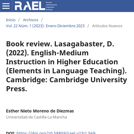
Inicio
/
Archivos
/
Vol. 22 Núm. 1 (2023): Enero-Diciembre 2023
/
Artículos Nuevos
Book review. Lasagabaster, D.
(2022). English-Medium
Instruction in Higher Education
(Elements in Language Teaching).
Cambridge: Cambridge University
Press.
Esther Nieto Moreno de Diezmas
Universidad de Castilla-La Mancha
DOI:
https://doi.org/10.58859/rael.v23i1.569