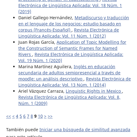
Electrónica de Lingüística Aplicada: Vol. 18 Núm. 1
(2019)
Daniel Gallego Hernández,
Metadiscurso y traducción
en el lenguaje de los negocios: estudio basado en
corpus (Francés-Español)
,
Revista Electrónica de
Lingüística Aplicada: Vol. 11 Núm. 1 (2012)
Juan Rojas García,
Application of Topic Modelling for
the Construction of Semantic Frames for Named
Rivers
,
Revista Electrónica de Lingüística Aplicada:
Vol. 19 Núm. 1 (2020)
Marina Martínez Aguilera,
Inglés en educación
secundaria de adultos semipresencial a través de
moodle: un análisis descriptivo
,
Revista Electrónica de
Lingüística Aplicada: Vol. 13 Núm. 1 (2014)
Ariel Vázquez Carraza,
Linguistic Rights in Mexico
,
Revista Electrónica de Lingüística Aplicada: Vol. 8,
Núm. 1 (2009)
<<
<
4
5
6
7
8
9
10
>
>>
También puede
Iniciar una búsqueda de similitud avanzada
para este artículo.