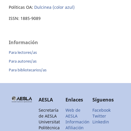
Políticas OA:
Dulcinea (color azul)
ISSN: 1885-9089
Información
Para lectores/as
Para autores/as
Para bibliotecarios/as
AESLA
Enlaces
Síguenos
Secretaría
Web de
Facebook
de AESLA
AESLA
Twitter
Universitat
Información
Linkedin
Politècnica
Afiliación