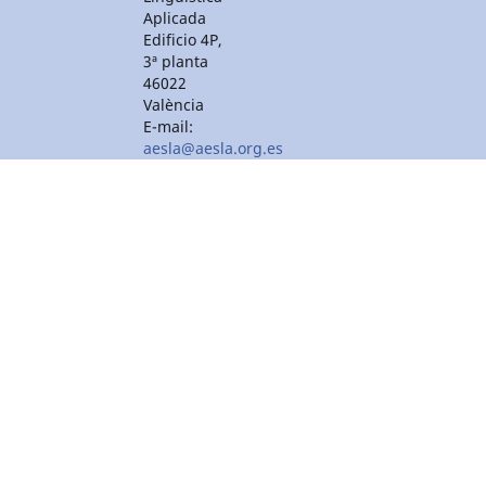
Aplicada
Edificio 4P,
3ª planta
46022
València
E-mail:
aesla@aesla.org.es