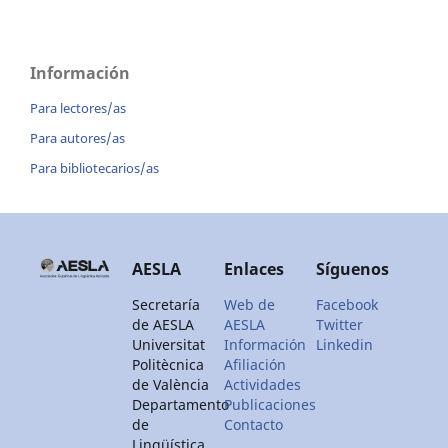
Información
Para lectores/as
Para autores/as
Para bibliotecarios/as
AESLA
Enlaces
Síguenos
Secretaría
Web de
Facebook
de AESLA
AESLA
Twitter
Universitat
Información
Linkedin
Politècnica
Afiliación
de València
Actividades
Departamento
Publicaciones
de
Contacto
Lingüística