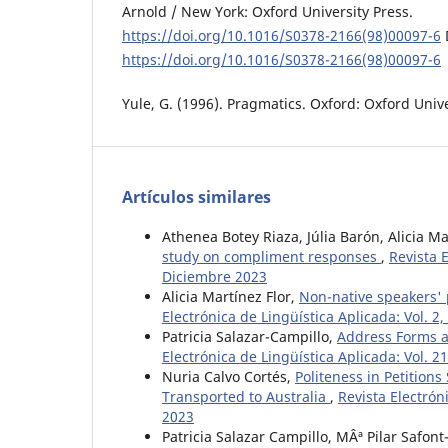
Arnold / New York: Oxford University Press.
https://doi.org/10.1016/S0378-2166(98)00097-6
https://doi.org/10.1016/S0378-2166(98)00097-6
Yule, G. (1996). Pragmatics. Oxford: Oxford Unive
Artículos similares
Athenea Botey Riaza, Júlia Barón, Alicia Ma
study on compliment responses
,
Revista 
Diciembre 2023
Alicia Martínez Flor,
Non-native speakers' p
Electrónica de Lingüística Aplicada: Vol. 2
Patricia Salazar-Campillo,
Address Forms a
Electrónica de Lingüística Aplicada: Vol. 
Nuria Calvo Cortés,
Politeness in Petition
Transported to Australia
,
Revista Electrón
2023
Patricia Salazar Campillo, MÂª Pilar Safont