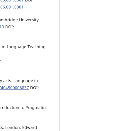
386.001.0001
Cambridge University
13
DOI:
cs in Language Teaching.
:
ary acts. Language in
47404500006837
DOI:
troduction to Pragmatics.
cs. London: Edward