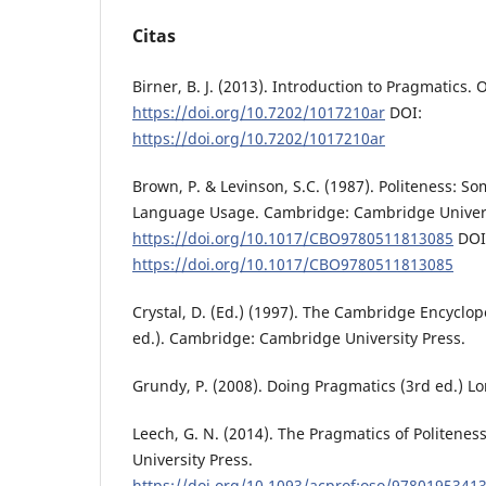
Citas
Birner, B. J. (2013). Introduction to Pragmatics. 
https://doi.org/10.7202/1017210ar
DOI:
https://doi.org/10.7202/1017210ar
Brown, P. & Levinson, S.C. (1987). Politeness: So
Language Usage. Cambridge: Cambridge Univers
https://doi.org/10.1017/CBO9780511813085
DOI
https://doi.org/10.1017/CBO9780511813085
Crystal, D. (Ed.) (1997). The Cambridge Encyclo
ed.). Cambridge: Cambridge University Press.
Grundy, P. (2008). Doing Pragmatics (3rd ed.) L
Leech, G. N. (2014). The Pragmatics of Politenes
University Press.
https://doi.org/10.1093/acprof:oso/9780195341