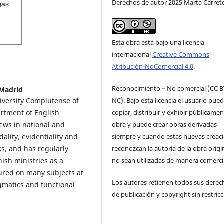
Derechos de autor 2025 Marta Carret
gas
Esta obra está bajo una licencia
internacional
Creative Commons
Atribución-NoComercial 4.0
.
Reconocimiento – No comercial (CC B
Madrid
NC). Bajo esta licencia el usuario pue
niversity Complutense of
copiar, distribuir y exhibir públicamen
artment of English
obra y puede crear obras derivadas
ews in national and
siempre y cuando estas nuevas creac
ality, evidentiality and
reconozcan la autoría de la obra origi
ks, and has regularly
no sean utilizadas de manera comercia
ish ministries as a
ured on many subjects at
Los autores retienen todos sus derec
gmatics and functional
de publicación y copyright sin restricc