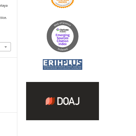
elaya
tice.