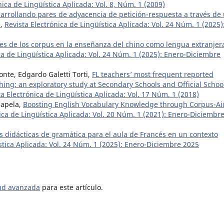
nica de Lingüística Aplicada: Vol. 8, Núm. 1 (2009)
arrollando pares de adyacencia de petición-respuesta a través de
s
,
Revista Electrónica de Lingüística Aplicada: Vol. 24 Núm. 1 (2025)
es de los corpus en la enseñanza del chino como lengua extranjer
ca de Lingüística Aplicada: Vol. 24 Núm. 1 (2025): Enero-Diciembre
onte, Edgardo Galetti Torti,
FL teachers’ most frequent reported
ing: an exploratory study at Secondary Schools and Official Schoo
ta Electrónica de Lingüística Aplicada: Vol. 17 Núm. 1 (2018)
hapela,
Boosting English Vocabulary Knowledge through Corpus-A
ica de Lingüística Aplicada: Vol. 20 Núm. 1 (2021): Enero-Diciembr
 didácticas de gramática para el aula de Francés en un contexto
stica Aplicada: Vol. 24 Núm. 1 (2025): Enero-Diciembre 2025
tud avanzada
para este artículo.