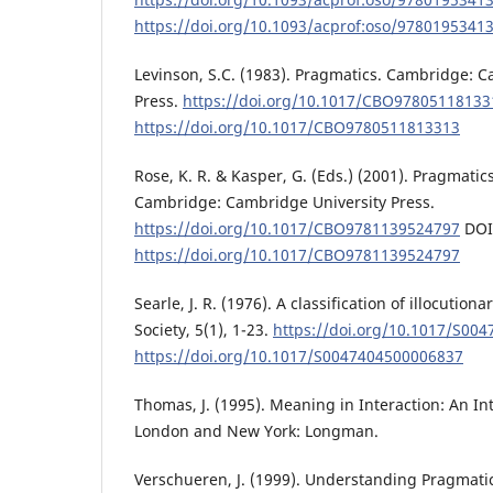
https://doi.org/10.1093/acprof:oso/9780195341
Levinson, S.C. (1983). Pragmatics. Cambridge: 
Press.
https://doi.org/10.1017/CBO97805118133
https://doi.org/10.1017/CBO9780511813313
Rose, K. R. & Kasper, G. (Eds.) (2001). Pragmati
Cambridge: Cambridge University Press.
https://doi.org/10.1017/CBO9781139524797
DOI
https://doi.org/10.1017/CBO9781139524797
Searle, J. R. (1976). A classification of illocution
Society, 5(1), 1-23.
https://doi.org/10.1017/S00
https://doi.org/10.1017/S0047404500006837
Thomas, J. (1995). Meaning in Interaction: An In
London and New York: Longman.
Verschueren, J. (1999). Understanding Pragmati