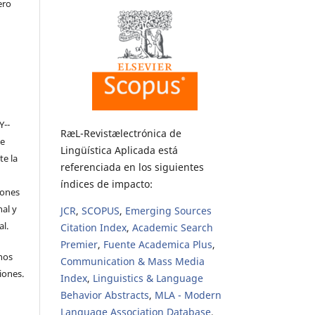
ero
Y-­
RæL-Revistælectrónica de
de
Lingüística Aplicada está
te la
referenciada en los siguientes
índices de impacto:
iones
nal y
JCR
,
SCOPUS
,
Emerging Sources
l.
Citation Index
,
Academic Search
Premier
,
Fuente Academica Plus
,
hos
Communication & Mass Media
iones.
Index
,
Linguistics & Language
Behavior Abstracts
,
MLA - Modern
Language Association Database
,