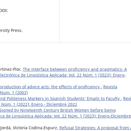
DOI:
rsity Press.
rtínez-Flor,
The interface between proficiency and pragmatics: A
Electrónica de Lingüística Aplicada: Vol. 22 Núm. 1 (2023): Enero-
roduction of advice acts: the effects of proficiency
,
Revista
, Núm. 1 (2003)
nd Politeness Markers in Spanish Students’ Emails to Faculty
,
Rev
21 Núm. 1 (2022): Enero - Diciembre 2022
s Signed by Nineteenth Century British Women before being
ica de Lingüística Aplicada: Vol. 22 Núm. 1 (2023): Enero-Diciembre
-Jordá, Victoria Codina.Espurz,
Refusal Strategies: A proposal from 