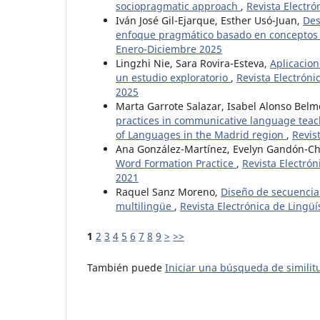
sociopragmatic approach
,
Revista Electró
Iván José Gil-Ejarque, Esther Usó-Juan,
Des
enfoque pragmático basado en concepto
Enero-Diciembre 2025
Lingzhi Nie, Sara Rovira-Esteva,
Aplicacion
un estudio exploratorio
,
Revista Electróni
2025
Marta Garrote Salazar, Isabel Alonso Belm
practices in communicative language teach
of Languages in the Madrid region
,
Revis
Ana González-Martínez, Evelyn Gandón-C
Word Formation Practice
,
Revista Electrón
2021
Raquel Sanz Moreno,
Diseño de secuencias
multilingüe
,
Revista Electrónica de Lingüí
1
2
3
4
5
6
7
8
9
>
>>
También puede
Iniciar una búsqueda de simili