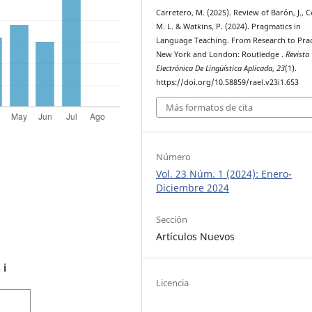
Carretero, M. (2025). Review of Barón, J., C
M. L. & Watkins, P. (2024). Pragmatics in
Language Teaching. From Research to Prac
New York and London: Routledge .
Revista
Electrónica De Lingüística Aplicada
,
23
(1).
https://doi.org/10.58859/rael.v23i1.653
Más formatos de cita
Número
Vol. 23 Núm. 1 (2024): Enero-
Diciembre 2024
Sección
Artículos Nuevos
s
ℹ️
Licencia