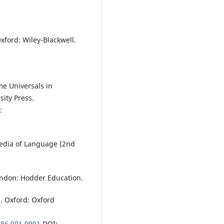
Oxford: Wiley-Blackwell.
me Universals in
ity Press.
:
pedia of Language (2nd
ondon: Hodder Education.
s. Oxford: Oxford
386.001.0001
DOI: