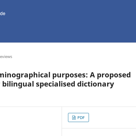
reviews
rminographical purposes: A proposed
 bilingual specialised dictionary
PDF