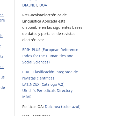
DIALNET
,
DOAJ
.
RæL-Revistælectrónica de
 de
bre
Lingüística Aplicada está
disponible en las siguientes bases
de datos y portales de revistas
ls
electrónicas:
e
ERIH-PLUS (European Reference
Index for the Humanities and
sta
Social Sciences)
 de
CIRC. Clasificación integrada de
pus
revistas científicas
.
LATINDEX (Catálogo V.2)
 de
Ulrich's Periodicals Directory
MIAR
Políticas OA:
Dulcinea (color azul)