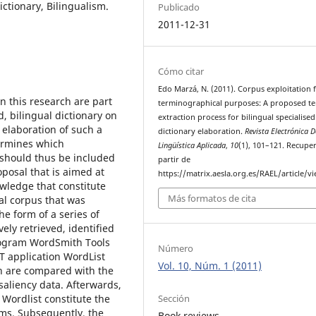
ictionary, Bilingualism.
Publicado
2011-12-31
Cómo citar
Edo Marzá, N. (2011). Corpus exploitation 
 this research are part
terminographical purposes: A proposed t
d, bilingual dictionary on
extraction process for bilingual specialised
 elaboration of such a
dictionary elaboration.
Revista Electrónica D
termines which
Lingüística Aplicada
,
10
(1), 101–121. Recupe
 should thus be included
partir de
oposal that is aimed at
https://matrix.aesla.org.es/RAEL/article/v
owledge that constitute
Más formatos de cita
al corpus that was
he form of a series of
ely retrieved, identified
rogram WordSmith Tools
Número
T application WordList
Vol. 10, Núm. 1 (2011)
ch are compared with the
saliency data. Afterwards,
Sección
Wordlist constitute the
rms. Subsequently, the
Book reviews