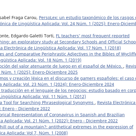
Isabel Fraga Carou,
PersoLex: un estudio taxonómico de los rasgos
rónica de Lingüística Aplicada: Vol. 24 Núm. 1 (2025): Enero-Diciem
onte, Edgardo Galetti Torti,
FL teachers’ most frequent reported
ing: an exploratory study at Secondary Schools and Official Schoo
ta Electrónica de Lingüística Aplicada: Vol. 17 Núm. 1 (2018)
es and Comparative Periphrastic Adjectives in the Bibles of Wycliff
ngüística Aplicada: Vol. 18 Núm. 1 (2019)
ipción del valor atenuante de luego en el español de México.
,
Revi
24 Núm. 1 (2025): Enero-Diciembre 2025
smos y creación léxica en el discurso de gamers españoles: el caso
ca Aplicada: Vol. 23 Núm. 1 (2024): Enero-Diciembre 2024
 traducción en el lenguaje de los negocios: estudio basado en cor
Lingüística Aplicada: Vol. 11 Núm. 1 (2012)
a Tool for Searching Phraseological Synonyms
,
Revista Electrónica
): Enero - Diciembre 2022
rical Representation of Coronavirus in Spanish and Brazilian
ica Aplicada: Vol. 21 Núm. 1 (2022): Enero - Diciembre 2022
ll out of a mountain?: antithetical extremes in the expression of
ica Aplicada: Vol 7, Núm. 1 (2008)