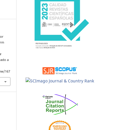
for
erm
e
rado a
iew/167