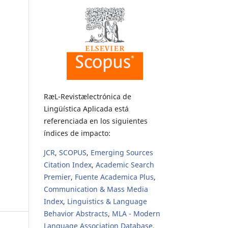
RæL-Revistælectrónica de
Lingüística Aplicada está
referenciada en los siguientes
índices de impacto:
JCR
,
SCOPUS
,
Emerging Sources
Citation Index
,
Academic Search
Premier
,
Fuente Academica Plus
,
Communication & Mass Media
Index
,
Linguistics & Language
Behavior Abstracts
,
MLA - Modern
Language Association Database
,