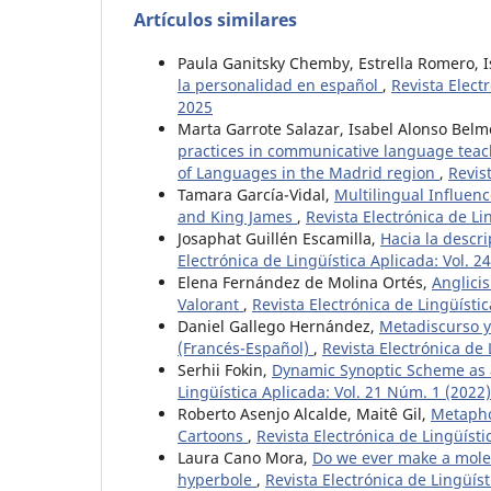
Artículos similares
Paula Ganitsky Chemby, Estrella Romero, 
la personalidad en español
,
Revista Elect
2025
Marta Garrote Salazar, Isabel Alonso Belm
practices in communicative language teach
of Languages in the Madrid region
,
Revis
Tamara García-Vidal,
Multilingual Influenc
and King James
,
Revista Electrónica de Li
Josaphat Guillén Escamilla,
Hacia la descr
Electrónica de Lingüística Aplicada: Vol. 
Elena Fernández de Molina Ortés,
Anglici
Valorant
,
Revista Electrónica de Lingüísti
Daniel Gallego Hernández,
Metadiscurso y
(Francés-Español)
,
Revista Electrónica de 
Serhii Fokin,
Dynamic Synoptic Scheme as 
Lingüística Aplicada: Vol. 21 Núm. 1 (2022
Roberto Asenjo Alcalde, Maitê Gil,
Metapho
Cartoons
,
Revista Electrónica de Lingüíst
Laura Cano Mora,
Do we ever make a molehi
hyperbole
,
Revista Electrónica de Lingüíst