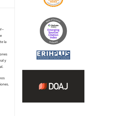
Y-­
de
te la
iones
nal y
l.
hos
iones.