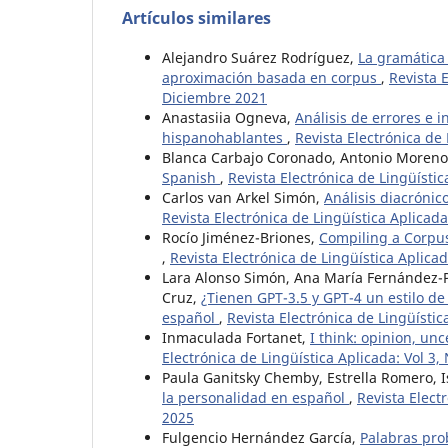
Artículos similares
Alejandro Suárez Rodríguez,
La gramática 
aproximación basada en corpus
,
Revista 
Diciembre 2021
Anastasiia Ogneva,
Análisis de errores e 
hispanohablantes
,
Revista Electrónica de 
Blanca Carbajo Coronado, Antonio Moreno
Spanish
,
Revista Electrónica de Lingüísti
Carlos van Arkel Simón,
Análisis diacrónic
Revista Electrónica de Lingüística Aplicad
Rocío Jiménez-Briones,
Compiling a Corpus
,
Revista Electrónica de Lingüística Aplica
Lara Alonso Simón, Ana María Fernández-
Cruz,
¿Tienen GPT-3.5 y GPT-4 un estilo de
español
,
Revista Electrónica de Lingüísti
Inmaculada Fortanet,
I think: opinion, un
Electrónica de Lingüística Aplicada: Vol 3,
Paula Ganitsky Chemby, Estrella Romero, 
la personalidad en español
,
Revista Elect
2025
Fulgencio Hernández García,
Palabras pro