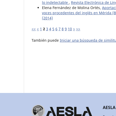
lo indetectable
,
Revista Electrónica de Lin
Elena Fernández de Molina Ortés,
Aportaci
voces procedentes del inglés en Mérida (
(2014)
<<
<
1
2
3
4
5
6
7
8
9
10
>
>>
También puede
Iniciar una búsqueda de simili
AESLA