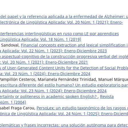
del papel y la referencia aplicada a la enfermedad de Alzheimer: 
Electrónica de Lingüística Aplicada: Vol. 20 Núm. 1 (2021): Enero-
interferencias interlingüísticas en ruso como LE por aprendices
Lingüística Aplicada: Vol. 18 Núm. 1 (2019)
 Sandoval,
Financial concepts extraction and lexical simplification 
ca Aplicada: Vol. 22 Núm. 1 (2023): Enero-Diciembre 2023
o aspectual-cognitivo de la construcción progresiva verbal del ingl
a: Vol. 20 Núm. 1 (2021): Enero-Diciembre 2021
 of User-Generated Content Units for the Detection of Social Prob
da: Vol. 23 Núm. 1 (2024): Enero-Diciembre 2024
Pampillón Cesteros, Marianela Fernández Trinidad, Manuel Márqu
 escritura diferente del estilo humano? Un estudio exploratorio par
ca Aplicada: Vol. 23 Núm. 1 (2024): Enero-Diciembre 2024
certainty or politeness in academic spoken English?
,
Revista
 Núm. 1 (2004)
Isabel Fraga Carou,
PersoLex: un estudio taxonómico de los rasgos
rónica de Lingüística Aplicada: Vol. 24 Núm. 1 (2025): Enero-Diciem
blemáticas y frases incorrectas: una solución autónoma para detec