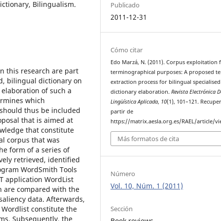
ictionary, Bilingualism.
Publicado
2011-12-31
Cómo citar
Edo Marzá, N. (2011). Corpus exploitation 
 this research are part
terminographical purposes: A proposed t
d, bilingual dictionary on
extraction process for bilingual specialised
 elaboration of such a
dictionary elaboration.
Revista Electrónica D
termines which
Lingüística Aplicada
,
10
(1), 101–121. Recupe
 should thus be included
partir de
oposal that is aimed at
https://matrix.aesla.org.es/RAEL/article/v
owledge that constitute
Más formatos de cita
al corpus that was
he form of a series of
ely retrieved, identified
rogram WordSmith Tools
Número
T application WordList
Vol. 10, Núm. 1 (2011)
ch are compared with the
saliency data. Afterwards,
Sección
Wordlist constitute the
rms. Subsequently, the
Book reviews