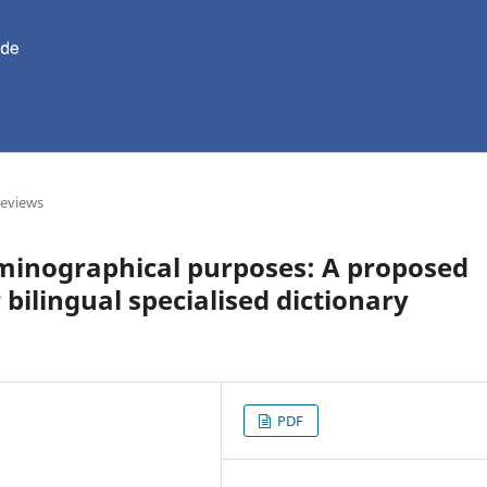
reviews
rminographical purposes: A proposed
 bilingual specialised dictionary
PDF