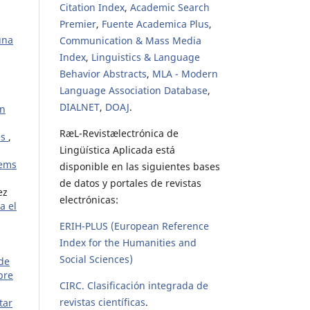
Citation Index
,
Academic Search
Premier
,
Fuente Academica Plus
,
una
Communication & Mass Media
Index
,
Linguistics & Language
Behavior Abstracts
,
MLA - Modern
Language Association Database
,
DIALNET
,
DOAJ
.
in
RæL-Revistælectrónica de
és
,
Lingüística Aplicada está
lems
disponible en las siguientes bases
de datos y portales de revistas
ez
electrónicas:
a el
ERIH-PLUS (European Reference
Index for the Humanities and
Social Sciences)
 de
bre
CIRC. Clasificación integrada de
revistas científicas
.
tar