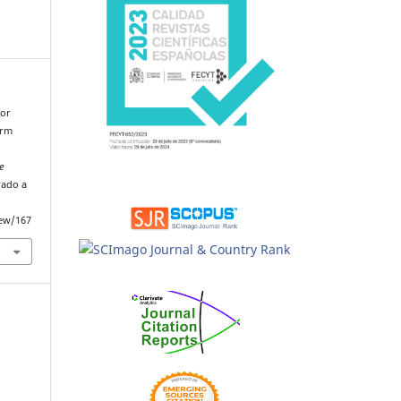
for
erm
e
rado a
iew/167