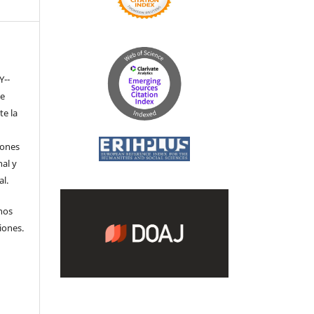
Y-­
de
te la
iones
nal y
l.
hos
iones.