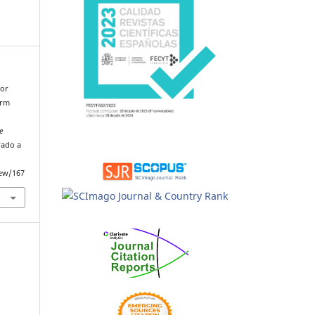
for
erm
e
rado a
iew/167