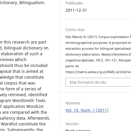
ictionary, Bilingualism.
Publicado
2011-12-31
Cómo citar
Edo Marzá, N. (2011). Corpus exploitation 
 this research are part
terminographical purposes: A proposed t
d, bilingual dictionary on
extraction process for bilingual specialised
 elaboration of such a
dictionary elaboration.
Revista Electrónica D
termines which
Lingüística Aplicada
,
10
(1), 101–121. Recupe
 should thus be included
partir de
oposal that is aimed at
https://matrix.aesla.org.es/RAEL/article/v
owledge that constitute
Más formatos de cita
al corpus that was
he form of a series of
ely retrieved, identified
rogram WordSmith Tools
Número
T application WordList
Vol. 10, Núm. 1 (2011)
ch are compared with the
saliency data. Afterwards,
Sección
Wordlist constitute the
rms. Subsequently, the
Book reviews