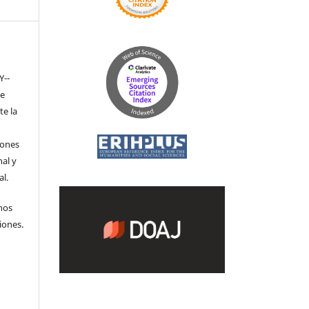
Y-­
de
te la
iones
nal y
l.
hos
iones.