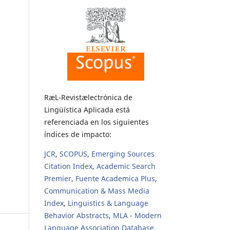
RæL-Revistælectrónica de
Lingüística Aplicada está
referenciada en los siguientes
índices de impacto:
JCR
,
SCOPUS
,
Emerging Sources
Citation Index
,
Academic Search
Premier
,
Fuente Academica Plus
,
Communication & Mass Media
Index
,
Linguistics & Language
Behavior Abstracts
,
MLA - Modern
Language Association Database
,