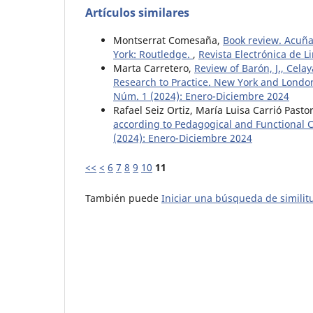
Artículos similares
Montserrat Comesaña,
Book review. Acuña
York: Routledge.
,
Revista Electrónica de L
Marta Carretero,
Review of Barón, J., Cela
Research to Practice. New York and Londo
Núm. 1 (2024): Enero-Diciembre 2024
Rafael Seiz Ortiz, María Luisa Carrió Pasto
according to Pedagogical and Functional C
(2024): Enero-Diciembre 2024
<<
<
6
7
8
9
10
11
También puede
Iniciar una búsqueda de simili