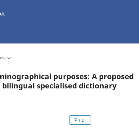
reviews
rminographical purposes: A proposed
 bilingual specialised dictionary
PDF