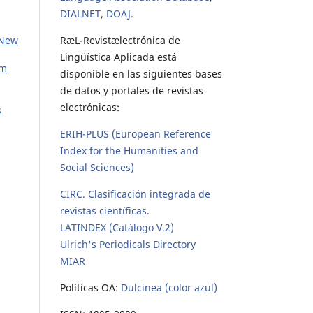
DIALNET
,
DOAJ
.
RæL-Revistælectrónica de
 New
Lingüística Aplicada está
om
disponible en las siguientes bases
de datos y portales de revistas
electrónicas:
s
ERIH-PLUS (European Reference
Index for the Humanities and
Social Sciences)
CIRC. Clasificación integrada de
revistas científicas
.
LATINDEX (Catálogo V.2)
Ulrich's Periodicals Directory
MIAR
Políticas OA:
Dulcinea (color azul)