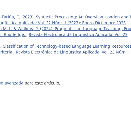
-Fariña, C. (2023). Syntactic Processing: An Overview. London and
ingüística Aplicada: Vol. 22 Núm. 1 (2023): Enero-Diciembre 2023
ya M. L. & Watkins, P. (2024). Pragmatics in Language Teaching. Fr
n: Routledge.
,
Revista Electrónica de Lingüística Aplicada: Vol. 23
r,
Classification of Technology-based Language Learning Resource
riteria
,
Revista Electrónica de Lingüística Aplicada: Vol. 23 Núm. 1
tud avanzada
para este artículo.