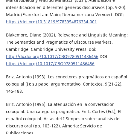
Marta Albelda y Wiltrud Mihatsch (Eds.), Atenuación e
intensificación en diferentes géneros discursivos (pp. 9-20).
Madrid/Frankfurt am Main: Iberoamericana Vervuert. DOI:
https://doi.org/10.31819/9783954876334-001
Blakemore, Diane (2002). Relevance and Linguistic Meaning:
The Semantics and Pragmatics of Discourse Markers.
Cambridge: Cambridge University Press. doi:
http://dx.doi.org/10.1017/CBO9780511486456
DOI:
https://doi.org/10.1017/CBO9780511486456
Briz, Antonio (1993). Los conectores pragmáticos en español
coloquial (I): su papel argumentativo. Contextos, 9(21-22),
145-188.
Briz, Antonio (1995). La atenuación en la conversación
coloquial. Una categoría pragmática. En L. Cortés (Ed.), El
español coloquial. Actas del I Simposio sobre análisis del
discurso oral (pp. 103-122). Almería: Servicio de
Publicaciones.