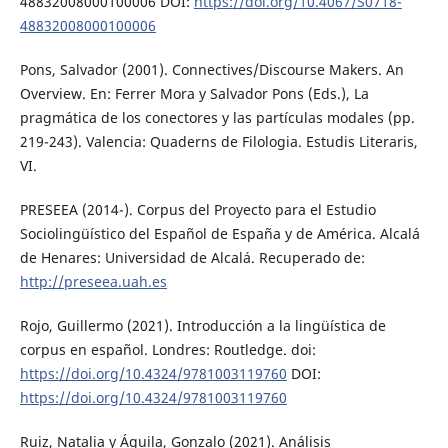
48832008000100006 DOI:
https://doi.org/10.4067/S0718-
48832008000100006
Pons, Salvador (2001). Connectives/Discourse Makers. An
Overview. En: Ferrer Mora y Salvador Pons (Eds.), La
pragmática de los conectores y las partículas modales (pp.
219-243). Valencia: Quaderns de Filologia. Estudis Literaris,
VI.
PRESEEA (2014-). Corpus del Proyecto para el Estudio
Sociolingüístico del Español de España y de América. Alcalá
de Henares: Universidad de Alcalá. Recuperado de:
http://preseea.uah.es
Rojo, Guillermo (2021). Introducción a la lingüística de
corpus en español. Londres: Routledge. doi:
https://doi.org/10.4324/9781003119760
DOI:
https://doi.org/10.4324/9781003119760
Ruiz, Natalia y Águila, Gonzalo (2021). Análisis