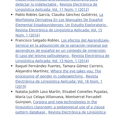
detectar lo indetectable
,
Revista Electrónica de
Lingüística Aplicada: Vol. 11 Núm. 1 (2012)
Pablo Robles García, Claudia Sánchez Gutiérrez,
La
Morfología Derivativa En Los Manuales De Español
Elemental Estadounidenses: Un Estudio Exploratorio
,
Revista Electrónica de Lingüística Aplicada: Vol. 15
Núm. 1 (2016)
Francisco Salgado Robles,
Los efectos del Aprendizaje-
Servicio en la adquisición de la variación regional por
aprendices de español en un contexto de inmersión:
El caso del leísmo vallisoletano
,
Revista Electrónica de
Lingüística Aplicada: Vol. 13 Núm. 1 (2014)
Raquel Fernández Fuertes, Tamara Gómez Carrero,
Alejandro Martínez,
Where the eye takes you: The
processing of gender in codeswitching
,
Revista
Electrónica de Lingüística Aplicada: Vol. 18 Núm. 1
(2019)
Natalia Judith Laso Martín, Elisabet Comelles Pujadas,
María Luz Celaya Villanueva, Montserrat Forcadell
Guinjoan,
Corpora and new technologies in the
linguistics classroom: a pedagogical use of a clause
pattern database
,
Revista Electrónica de Lingüística