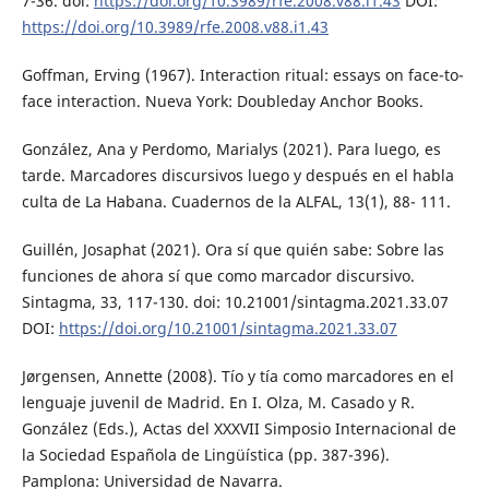
7-36. doi:
https://doi.org/10.3989/rfe.2008.v88.i1.43
DOI:
https://doi.org/10.3989/rfe.2008.v88.i1.43
Goffman, Erving (1967). Interaction ritual: essays on face-to-
face interaction. Nueva York: Doubleday Anchor Books.
González, Ana y Perdomo, Marialys (2021). Para luego, es
tarde. Marcadores discursivos luego y después en el habla
culta de La Habana. Cuadernos de la ALFAL, 13(1), 88- 111.
Guillén, Josaphat (2021). Ora sí que quién sabe: Sobre las
funciones de ahora sí que como marcador discursivo.
Sintagma, 33, 117-130. doi: 10.21001/sintagma.2021.33.07
DOI:
https://doi.org/10.21001/sintagma.2021.33.07
Jørgensen, Annette (2008). Tío y tía como marcadores en el
lenguaje juvenil de Madrid. En I. Olza, M. Casado y R.
González (Eds.), Actas del XXXVII Simposio Internacional de
la Sociedad Española de Lingüística (pp. 387-396).
Pamplona: Universidad de Navarra.