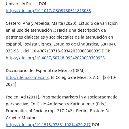
University Press. DOI:
https://doi.org/10.1017/CBO9780511813085
Cestero, Ana y Albelda, Marta (2020). Estudio de variación
en el uso de atenuación I: Hacia una descripción de
patrones dialectales y sociolectales de la atenuación en
español. Revista Signos. Estudios de Lingüística, 53(104),
935-961. doi: 10.4067/S0718-09342020000300935 DOI:
https://doi.org/10.4067/S0718-09342020000300935
Diccionario del Español de México (DEM).
http://dem.colmex.mx
, El Colegio de México, A.C., [23-10-
2024].
Foolen, Ad (2011). Pragmatic markers in a sociopragmatic
perspective. En Gisle Andersen y Karin Aijmer (Eds.),
Pragmatics of Society (pp. 217-242). Berlin, Boston: De
Gruyter Mouton.
https://doi.org/10.1515/9783110214420.217
DOI: