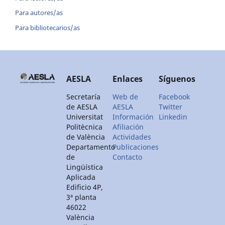
Para autores/as
Para bibliotecarios/as
AESLA
Enlaces
Síguenos
Secretaría
Web de
Facebook
de AESLA
AESLA
Twitter
Universitat
Información
Linkedin
Politècnica
Afiliación
de València
Actividades
Departamento
Publicaciones
de
Contacto
Lingüística
Aplicada
Edificio 4P,
3ª planta
46022
València