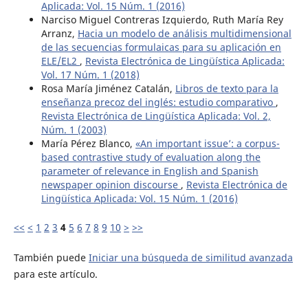
Aplicada: Vol. 15 Núm. 1 (2016)
Narciso Miguel Contreras Izquierdo, Ruth María Rey
Arranz,
Hacia un modelo de análisis multidimensional
de las secuencias formulaicas para su aplicación en
ELE/EL2
,
Revista Electrónica de Lingüística Aplicada:
Vol. 17 Núm. 1 (2018)
Rosa María Jiménez Catalán,
Libros de texto para la
enseñanza precoz del inglés: estudio comparativo
,
Revista Electrónica de Lingüística Aplicada: Vol. 2,
Núm. 1 (2003)
María Pérez Blanco,
«An important issue’: a corpus-
based contrastive study of evaluation along the
parameter of relevance in English and Spanish
newspaper opinion discourse
,
Revista Electrónica de
Lingüística Aplicada: Vol. 15 Núm. 1 (2016)
<<
<
1
2
3
4
5
6
7
8
9
10
>
>>
También puede
Iniciar una búsqueda de similitud avanzada
para este artículo.