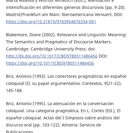
Marta Albelda y Wiltrud Mihatsch (Eds.), Atenuación e
intensificación en diferentes géneros discursivos (pp. 9-20).
Madrid/Frankfurt am Main: Iberoamericana Vervuert. DOI:
https://doi.org/10.31819/9783954876334-001
Blakemore, Diane (2002). Relevance and Linguistic Meaning:
The Semantics and Pragmatics of Discourse Markers.
Cambridge: Cambridge University Press. doi:
http://dx.doi.org/10.1017/CBO9780511486456
DOI:
https://doi.org/10.1017/CBO9780511486456
Briz, Antonio (1993). Los conectores pragmáticos en español
coloquial (I): su papel argumentativo. Contextos, 9(21-22),
145-188.
Briz, Antonio (1995). La atenuación en la conversación
coloquial. Una categoría pragmática. En L. Cortés (Ed.), El
español coloquial. Actas del I Simposio sobre análisis del
discurso oral (pp. 103-122). Almería: Servicio de
Publicaciones.