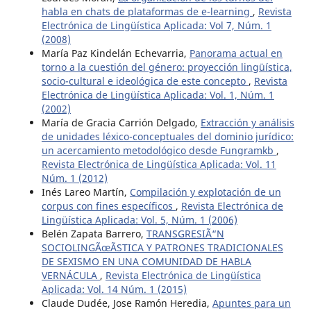
habla en chats de plataformas de e-learning
,
Revista
Electrónica de Lingüística Aplicada: Vol 7, Núm. 1
(2008)
María Paz Kindelán Echevarria,
Panorama actual en
torno a la cuestión del género: proyección lingüística,
socio-cultural e ideológica de este concepto
,
Revista
Electrónica de Lingüística Aplicada: Vol. 1, Núm. 1
(2002)
María de Gracia Carrión Delgado,
Extracción y análisis
de unidades léxico-conceptuales del dominio jurídico:
un acercamiento metodológico desde Fungramkb
,
Revista Electrónica de Lingüística Aplicada: Vol. 11
Núm. 1 (2012)
Inés Lareo Martín,
Compilación y explotación de un
corpus con fines específicos
,
Revista Electrónica de
Lingüística Aplicada: Vol. 5, Núm. 1 (2006)
Belén Zapata Barrero,
TRANSGRESIÃ“N
SOCIOLINGÃœÃSTICA Y PATRONES TRADICIONALES
DE SEXISMO EN UNA COMUNIDAD DE HABLA
VERNÁCULA
,
Revista Electrónica de Lingüística
Aplicada: Vol. 14 Núm. 1 (2015)
Claude Dudée, Jose Ramón Heredia,
Apuntes para un