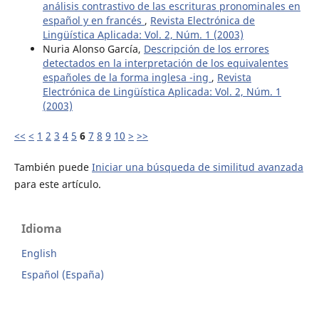
análisis contrastivo de las escrituras pronominales en
español y en francés
,
Revista Electrónica de
Lingüística Aplicada: Vol. 2, Núm. 1 (2003)
Nuria Alonso García,
Descripción de los errores
detectados en la interpretación de los equivalentes
españoles de la forma inglesa -ing
,
Revista
Electrónica de Lingüística Aplicada: Vol. 2, Núm. 1
(2003)
<<
<
1
2
3
4
5
6
7
8
9
10
>
>>
También puede
Iniciar una búsqueda de similitud avanzada
para este artículo.
Idioma
English
Español (España)