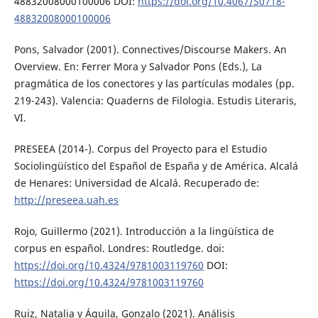
48832008000100006 DOI:
https://doi.org/10.4067/S0718-
48832008000100006
Pons, Salvador (2001). Connectives/Discourse Makers. An
Overview. En: Ferrer Mora y Salvador Pons (Eds.), La
pragmática de los conectores y las partículas modales (pp.
219-243). Valencia: Quaderns de Filologia. Estudis Literaris,
VI.
PRESEEA (2014-). Corpus del Proyecto para el Estudio
Sociolingüístico del Español de España y de América. Alcalá
de Henares: Universidad de Alcalá. Recuperado de:
http://preseea.uah.es
Rojo, Guillermo (2021). Introducción a la lingüística de
corpus en español. Londres: Routledge. doi:
https://doi.org/10.4324/9781003119760
DOI:
https://doi.org/10.4324/9781003119760
Ruiz, Natalia y Águila, Gonzalo (2021). Análisis