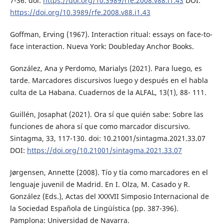
7-36. doi:
https://doi.org/10.3989/rfe.2008.v88.i1.43
DOI:
https://doi.org/10.3989/rfe.2008.v88.i1.43
Goffman, Erving (1967). Interaction ritual: essays on face-to-
face interaction. Nueva York: Doubleday Anchor Books.
González, Ana y Perdomo, Marialys (2021). Para luego, es
tarde. Marcadores discursivos luego y después en el habla
culta de La Habana. Cuadernos de la ALFAL, 13(1), 88- 111.
Guillén, Josaphat (2021). Ora sí que quién sabe: Sobre las
funciones de ahora sí que como marcador discursivo.
Sintagma, 33, 117-130. doi: 10.21001/sintagma.2021.33.07
DOI:
https://doi.org/10.21001/sintagma.2021.33.07
Jørgensen, Annette (2008). Tío y tía como marcadores en el
lenguaje juvenil de Madrid. En I. Olza, M. Casado y R.
González (Eds.), Actas del XXXVII Simposio Internacional de
la Sociedad Española de Lingüística (pp. 387-396).
Pamplona: Universidad de Navarra.