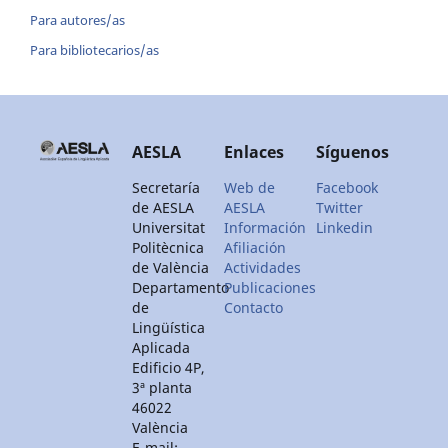
Para autores/as
Para bibliotecarios/as
AESLA
Enlaces
Síguenos
Secretaría
Web de
Facebook
de AESLA
AESLA
Twitter
Universitat
Información
Linkedin
Politècnica
Afiliación
de València
Actividades
Departamento
Publicaciones
de
Contacto
Lingüística
Aplicada
Edificio 4P,
3ª planta
46022
València
E-mail: