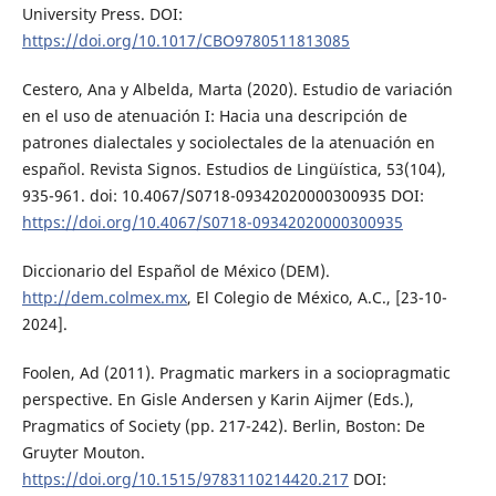
University Press. DOI:
https://doi.org/10.1017/CBO9780511813085
Cestero, Ana y Albelda, Marta (2020). Estudio de variación
en el uso de atenuación I: Hacia una descripción de
patrones dialectales y sociolectales de la atenuación en
español. Revista Signos. Estudios de Lingüística, 53(104),
935-961. doi: 10.4067/S0718-09342020000300935 DOI:
https://doi.org/10.4067/S0718-09342020000300935
Diccionario del Español de México (DEM).
http://dem.colmex.mx
, El Colegio de México, A.C., [23-10-
2024].
Foolen, Ad (2011). Pragmatic markers in a sociopragmatic
perspective. En Gisle Andersen y Karin Aijmer (Eds.),
Pragmatics of Society (pp. 217-242). Berlin, Boston: De
Gruyter Mouton.
https://doi.org/10.1515/9783110214420.217
DOI: