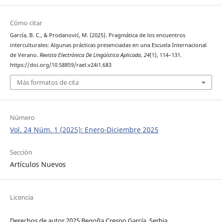
Cómo citar
García, B. C., & Prodanović, M. (2025). Pragmática de los encuentros
interculturales: Algunas prácticas presenciadas en una Escuela Internacional
de Verano.
Revista Electrónica De Lingüística Aplicada
,
24
(1), 114–131.
https://doi.org/10.58859/rael.v24i1.683
Más formatos de cita
Número
Vol. 24 Núm. 1 (2025): Enero-Diciembre 2025
Sección
Artículos Nuevos
Licencia
Derechos de autor 2025 Begoña Crespo García, Serbia