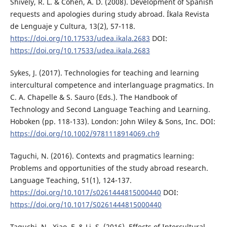
Shively, R. L. & Cohen, A. D. (2008). Development of Spanish
requests and apologies during study abroad. Íkala Revista
de Lenguaje y Cultura, 13(2), 57-118.
https://doi.org/10.17533/udea.ikala.2683
DOI:
https://doi.org/10.17533/udea.ikala.2683
Sykes, J. (2017). Technologies for teaching and learning
intercultural competence and interlanguage pragmatics. In
C. A. Chapelle & S. Sauro (Eds.). The Handbook of
Technology and Second Language Teaching and Learning.
Hoboken (pp. 118-133). London: John Wiley & Sons, Inc. DOI:
https://doi.org/10.1002/9781118914069.ch9
Taguchi, N. (2016). Contexts and pragmatics learning:
Problems and opportunities of the study abroad research.
Language Teaching, 51(1), 124-137.
https://doi.org/10.1017/s0261444815000440
DOI:
https://doi.org/10.1017/S0261444815000440
Taguchi, N., Xiao, F. & Li, S. (2016). Effects of Intercultural