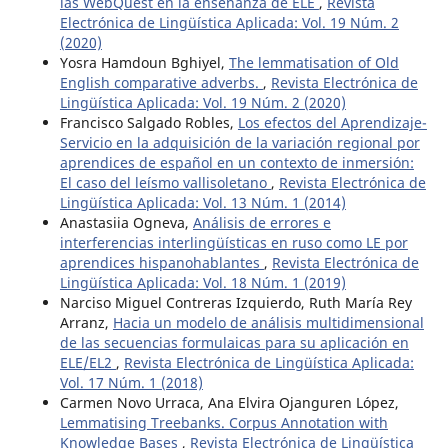
las WebQuest en la enseñanza de ELE
,
Revista
Electrónica de Lingüística Aplicada: Vol. 19 Núm. 2
(2020)
Yosra Hamdoun Bghiyel,
The lemmatisation of Old
English comparative adverbs.
,
Revista Electrónica de
Lingüística Aplicada: Vol. 19 Núm. 2 (2020)
Francisco Salgado Robles,
Los efectos del Aprendizaje-
Servicio en la adquisición de la variación regional por
aprendices de español en un contexto de inmersión:
El caso del leísmo vallisoletano
,
Revista Electrónica de
Lingüística Aplicada: Vol. 13 Núm. 1 (2014)
Anastasiia Ogneva,
Análisis de errores e
interferencias interlingüísticas en ruso como LE por
aprendices hispanohablantes
,
Revista Electrónica de
Lingüística Aplicada: Vol. 18 Núm. 1 (2019)
Narciso Miguel Contreras Izquierdo, Ruth María Rey
Arranz,
Hacia un modelo de análisis multidimensional
de las secuencias formulaicas para su aplicación en
ELE/EL2
,
Revista Electrónica de Lingüística Aplicada:
Vol. 17 Núm. 1 (2018)
Carmen Novo Urraca, Ana Elvira Ojanguren López,
Lemmatising Treebanks. Corpus Annotation with
Knowledge Bases
,
Revista Electrónica de Lingüística