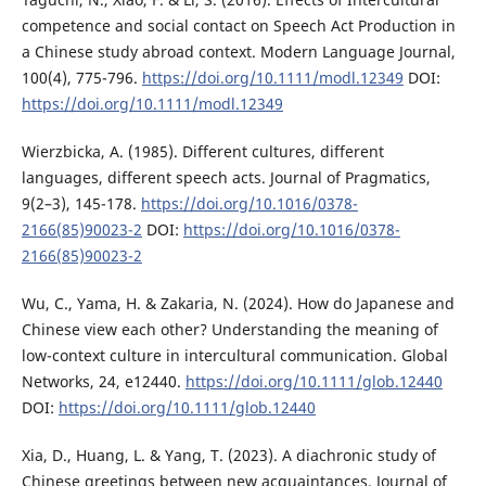
competence and social contact on Speech Act Production in
a Chinese study abroad context. Modern Language Journal,
100(4), 775-796.
https://doi.org/10.1111/modl.12349
DOI:
https://doi.org/10.1111/modl.12349
Wierzbicka, A. (1985). Different cultures, different
languages, different speech acts. Journal of Pragmatics,
9(2–3), 145-178.
https://doi.org/10.1016/0378-
2166(85)90023-2
DOI:
https://doi.org/10.1016/0378-
2166(85)90023-2
Wu, C., Yama, H. & Zakaria, N. (2024). How do Japanese and
Chinese view each other? Understanding the meaning of
low-context culture in intercultural communication. Global
Networks, 24, e12440.
https://doi.org/10.1111/glob.12440
DOI:
https://doi.org/10.1111/glob.12440
Xia, D., Huang, L. & Yang, T. (2023). A diachronic study of
Chinese greetings between new acquaintances. Journal of