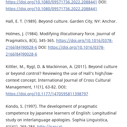
https://doi.org/10.1080/09571736.2022.2088441
DOI:
https://doi.org/10.1080/09571736.2022.2088441
Hall, E. T. (1989). Beyond culture. Garden City, NY: Anchor.
Holmes, J. (1984). Modifying illocutionary force. Journal of
Pragmatics, 8(3), 345-365.
https://doi.org/10.1016/0378-
2166(84)90028-6
DOI:
https://doi.org/10.1016/0378-
2166(84)90028-6
Kittler, M., Rygl, D. & Mackinnon, A. (2011). Beyond culture
or beyond control? Reviewing the use of Hall’s high/low-
context concept. International Journal of Cross Cultural
Management, 11(1), 63-82. DOI:
https://doi.org/10.1177/1470595811398797
Kondo, S. (1997). The development of pragmatic
competence by Japanese learners of English: Longitudinal
study on interlanguage apologies. Sophia Linguistica,
41(41), 265-284.
http://pascal-