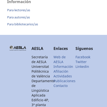
Información
Para lectores/as
Para autores/as
Para bibliotecarios/as
AESLA
Enlaces
Síguenos
Secretaría
Web de
Facebook
de AESLA
AESLA
Twitter
Universitat
Información
Linkedin
Politècnica
Afiliación
de València
Actividades
Departamento
Publicaciones
de
Contacto
Lingüística
Aplicada
Edificio 4P,
3ª planta