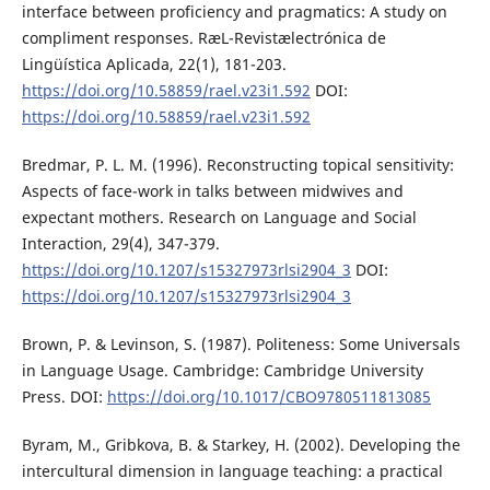
interface between proficiency and pragmatics: A study on
compliment responses. RæL-Revistælectrónica de
Lingüística Aplicada, 22(1), 181-203.
https://doi.org/10.58859/rael.v23i1.592
DOI:
https://doi.org/10.58859/rael.v23i1.592
Bredmar, P. L. M. (1996). Reconstructing topical sensitivity:
Aspects of face-work in talks between midwives and
expectant mothers. Research on Language and Social
Interaction, 29(4), 347-379.
https://doi.org/10.1207/s15327973rlsi2904_3
DOI:
https://doi.org/10.1207/s15327973rlsi2904_3
Brown, P. & Levinson, S. (1987). Politeness: Some Universals
in Language Usage. Cambridge: Cambridge University
Press. DOI:
https://doi.org/10.1017/CBO9780511813085
Byram, M., Gribkova, B. & Starkey, H. (2002). Developing the
intercultural dimension in language teaching: a practical