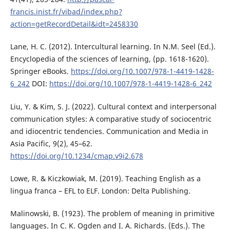
francis.inist.fr/vibad/index.php?
action=getRecordDetail&idt=2458330
Lane, H. C. (2012). Intercultural learning. In N.M. Seel (Ed.).
Encyclopedia of the sciences of learning, (pp. 1618-1620).
Springer eBooks.
https://doi.org/10.1007/978-1-4419-1428-
6_242
DOI:
https://doi.org/10.1007/978-1-4419-1428-6_242
Liu, Y. & Kim, S. J. (2022). Cultural context and interpersonal
communication styles: A comparative study of sociocentric
and idiocentric tendencies. Communication and Media in
Asia Pacific, 9(2), 45–62.
https://doi.org/10.1234/cmap.v9i2.678
Lowe, R. & Kiczkowiak, M. (2019). Teaching English as a
lingua franca – EFL to ELF. London: Delta Publishing.
Malinowski, B. (1923). The problem of meaning in primitive
languages. In C. K. Ogden and I. A. Richards. (Eds.). The