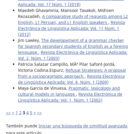
Aplicada: Vol. 17 Núm. 1 (2018)
Maedeh Ghavamnia, Mansoor Tavakoli, Mohsen
Rezazadeh,
A comparative study of requests among L2
English, L1 Persian, and L1 English speakers
,
Revista
Electrónica de Lingüística Aplicada: Vol. 11 Núm. 1
(2012)
Jim Lawley,
The developement of a grammar checker
for Spanish secondary students of English as a foreing
lenguage
,
Revista Electrónica de Lingüística Aplicada:
Vol. 2, Núm. 1 (2003)
Patricia Salazar Campillo, MÂª Pilar Safont-Jordá,
Victoria Codina.Espurz,
Refusal Strategies: A proposal
from a sociopragmatic approach
,
Revista Electrónica
de Lingüística Aplicada: Vol. 8, Núm. 1 (2009)
Maya García de Vinuesa,
Pragmatic, lexicology and
cultural models in language
,
Revista Electrónica de
Lingüística Aplicada: Vol. 1, Núm. 1 (2002)
<<
<
1
2
3
4
5
>
>>
También puede
Iniciar una búsqueda de similitud avanzada
para este artículo.