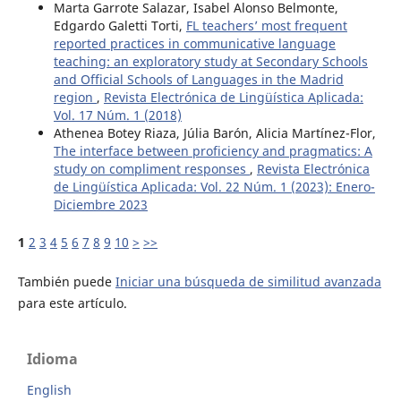
Marta Garrote Salazar, Isabel Alonso Belmonte,
Edgardo Galetti Torti,
FL teachers’ most frequent
reported practices in communicative language
teaching: an exploratory study at Secondary Schools
and Official Schools of Languages in the Madrid
region
,
Revista Electrónica de Lingüística Aplicada:
Vol. 17 Núm. 1 (2018)
Athenea Botey Riaza, Júlia Barón, Alicia Martínez-Flor,
The interface between proficiency and pragmatics: A
study on compliment responses
,
Revista Electrónica
de Lingüística Aplicada: Vol. 22 Núm. 1 (2023): Enero-
Diciembre 2023
1
2
3
4
5
6
7
8
9
10
>
>>
También puede
Iniciar una búsqueda de similitud avanzada
para este artículo.
Idioma
English