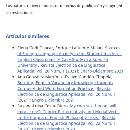
Los autores retienen todos sus derechos de publicación y copyright
sin restricciones.
Artículos similares
Elena Goñi Osacar, Enrique Lafuente-Millán,
Sources
of Foreign Language Anxiety in the Student-teachers’
English Classrooms: A Case Study in a Spanish
University
,
Revista Electrónica de Lingüística
Aplicada: Vol. 20 Núm. 1 (2021): Enero-Diciembre 2021
Ana González-Martínez, Evelyn Gandón-Chapela,
Boosting English Vocabulary Knowledge through
Corpus-Aided Word Formation Practice
,
Revista
Electrónica de Lingüística Aplicada: Vol. 20 Núm. 1
(2021): Enero-Diciembre 2021
Susana-Luisa Costa-Otero,
My own sex, I hope, will
excuse me”: Gender Performativity and Modal Verbs
in the Corpus of English Philosophy Texts
,
Revista
Electrónica de Lingüística Aplicada: Vol. 22 Núm. 1
(2023): Enero-Diciembre 2023