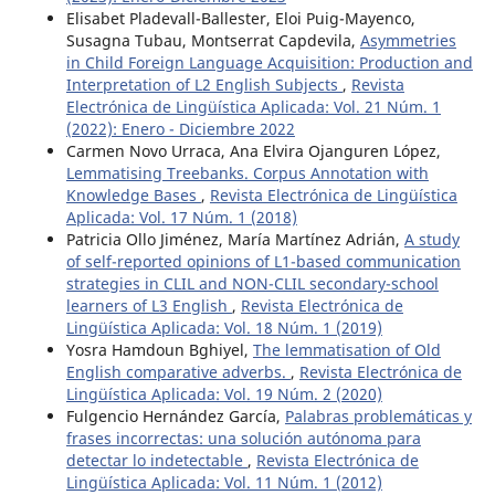
Elisabet Pladevall-Ballester, Eloi Puig-Mayenco,
Susagna Tubau, Montserrat Capdevila,
Asymmetries
in Child Foreign Language Acquisition: Production and
Interpretation of L2 English Subjects
,
Revista
Electrónica de Lingüística Aplicada: Vol. 21 Núm. 1
(2022): Enero - Diciembre 2022
Carmen Novo Urraca, Ana Elvira Ojanguren López,
Lemmatising Treebanks. Corpus Annotation with
Knowledge Bases
,
Revista Electrónica de Lingüística
Aplicada: Vol. 17 Núm. 1 (2018)
Patricia Ollo Jiménez, María Martínez Adrián,
A study
of self-reported opinions of L1-based communication
strategies in CLIL and NON-CLIL secondary-school
learners of L3 English
,
Revista Electrónica de
Lingüística Aplicada: Vol. 18 Núm. 1 (2019)
Yosra Hamdoun Bghiyel,
The lemmatisation of Old
English comparative adverbs.
,
Revista Electrónica de
Lingüística Aplicada: Vol. 19 Núm. 2 (2020)
Fulgencio Hernández García,
Palabras problemáticas y
frases incorrectas: una solución autónoma para
detectar lo indetectable
,
Revista Electrónica de
Lingüística Aplicada: Vol. 11 Núm. 1 (2012)