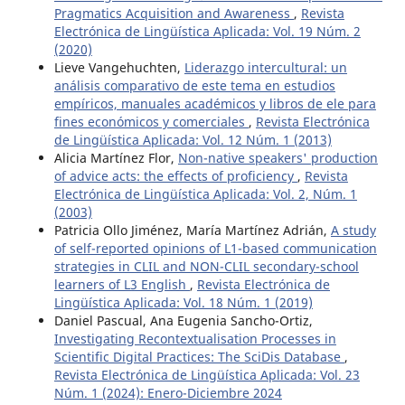
Pragmatics Acquisition and Awareness
,
Revista
Electrónica de Lingüística Aplicada: Vol. 19 Núm. 2
(2020)
Lieve Vangehuchten,
Liderazgo intercultural: un
análisis comparativo de este tema en estudios
empíricos, manuales académicos y libros de ele para
fines económicos y comerciales
,
Revista Electrónica
de Lingüística Aplicada: Vol. 12 Núm. 1 (2013)
Alicia Martínez Flor,
Non-native speakers' production
of advice acts: the effects of proficiency
,
Revista
Electrónica de Lingüística Aplicada: Vol. 2, Núm. 1
(2003)
Patricia Ollo Jiménez, María Martínez Adrián,
A study
of self-reported opinions of L1-based communication
strategies in CLIL and NON-CLIL secondary-school
learners of L3 English
,
Revista Electrónica de
Lingüística Aplicada: Vol. 18 Núm. 1 (2019)
Daniel Pascual, Ana Eugenia Sancho-Ortiz,
Investigating Recontextualisation Processes in
Scientific Digital Practices: The SciDis Database
,
Revista Electrónica de Lingüística Aplicada: Vol. 23
Núm. 1 (2024): Enero-Diciembre 2024