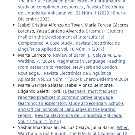
The interface between proficiency and pragmatics: A
study on compliment responses
,
Revista Electrónica
de Lingüística Aplicada: Vol. 22 Núm. 1 (2023): Enero-
Diciembre 2023
Isabel Cristina Alfonzo de Tovar, María Teresa Cáceres
Lorenzo, Yaiza Santana Alvarado,
Erasmus+ Student
Profile in the Development of Intercultural
Competence: A Case Study
,
Revista Electrónica de
Lingüística Aplicada: Vol. 16 Núm. 1 (2017)
Marta Carretero,
Review of Barón, J., Celaya M. L. &
Watkins, P. (2024). Pragmatics in Language Teaching.
From Research to Practice. New York and London:
Routledge.
,
Revista Electrónica de Lingüística
Aplicada: Vol. 23 Núm. 1 (2024): Enero-Diciembre 2024
Marta Garrote Salazar, Isabel Alonso Belmonte,
Edgardo Galetti Torti,
FL teachers’ most frequent
reported practices in communicative language
teaching: an exploratory study at Secondary Schools
and Official Schools of Languages in the Madrid
region
,
Revista Electrónica de Lingüística Aplicada:
Vol. 17 Núm. 1 (2018)
Yashar khazdouzian, M. Luz Celaya, Júliia Barón,
When
Watching is not Enough: The Effects of Captions on L2