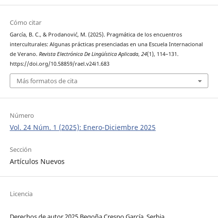
Cómo citar
García, B. C., & Prodanović, M. (2025). Pragmática de los encuentros
interculturales: Algunas prácticas presenciadas en una Escuela Internacional
de Verano.
Revista Electrónica De Lingüística Aplicada
,
24
(1), 114–131.
https://doi.org/10.58859/rael.v24i1.683
Más formatos de cita
Número
Vol. 24 Núm. 1 (2025): Enero-Diciembre 2025
Sección
Artículos Nuevos
Licencia
Derechos de autor 2025 Begoña Crespo García, Serbia