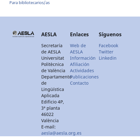
Para bibliotecarios/as
AESLA
Enlaces
Síguenos
Secretaría
Web de
Facebook
de AESLA
AESLA
Twitter
Universitat
Información
Linkedin
Politècnica
Afiliación
de València
Actividades
Departamento
Publicaciones
de
Contacto
Lingüística
Aplicada
Edificio 4P,
3ª planta
46022
València
E-mail:
aesla@aesla.org.es