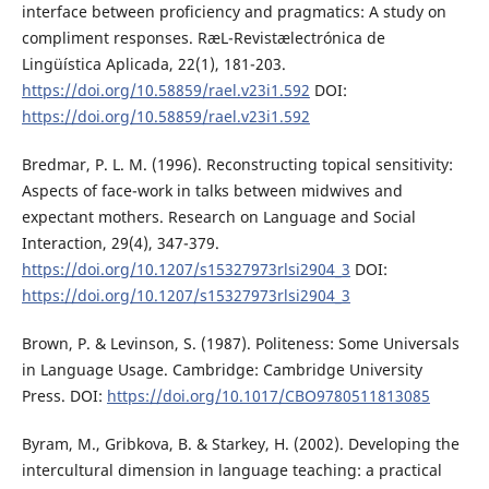
interface between proficiency and pragmatics: A study on
compliment responses. RæL-Revistælectrónica de
Lingüística Aplicada, 22(1), 181-203.
https://doi.org/10.58859/rael.v23i1.592
DOI:
https://doi.org/10.58859/rael.v23i1.592
Bredmar, P. L. M. (1996). Reconstructing topical sensitivity:
Aspects of face-work in talks between midwives and
expectant mothers. Research on Language and Social
Interaction, 29(4), 347-379.
https://doi.org/10.1207/s15327973rlsi2904_3
DOI:
https://doi.org/10.1207/s15327973rlsi2904_3
Brown, P. & Levinson, S. (1987). Politeness: Some Universals
in Language Usage. Cambridge: Cambridge University
Press. DOI:
https://doi.org/10.1017/CBO9780511813085
Byram, M., Gribkova, B. & Starkey, H. (2002). Developing the
intercultural dimension in language teaching: a practical