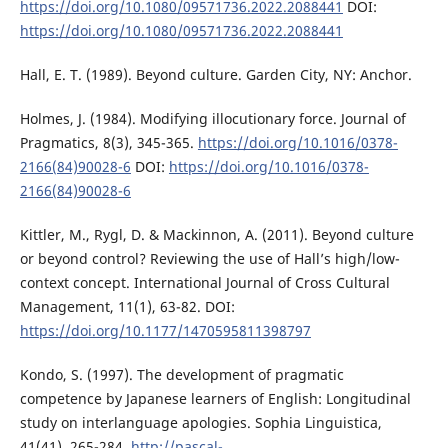
https://doi.org/10.1080/09571736.2022.2088441
DOI:
https://doi.org/10.1080/09571736.2022.2088441
Hall, E. T. (1989). Beyond culture. Garden City, NY: Anchor.
Holmes, J. (1984). Modifying illocutionary force. Journal of
Pragmatics, 8(3), 345-365.
https://doi.org/10.1016/0378-
2166(84)90028-6
DOI:
https://doi.org/10.1016/0378-
2166(84)90028-6
Kittler, M., Rygl, D. & Mackinnon, A. (2011). Beyond culture
or beyond control? Reviewing the use of Hall’s high/low-
context concept. International Journal of Cross Cultural
Management, 11(1), 63-82. DOI:
https://doi.org/10.1177/1470595811398797
Kondo, S. (1997). The development of pragmatic
competence by Japanese learners of English: Longitudinal
study on interlanguage apologies. Sophia Linguistica,
41(41), 265-284.
http://pascal-