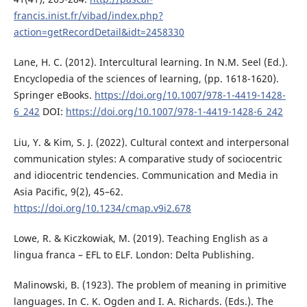
francis.inist.fr/vibad/index.php?
action=getRecordDetail&idt=2458330
Lane, H. C. (2012). Intercultural learning. In N.M. Seel (Ed.).
Encyclopedia of the sciences of learning, (pp. 1618-1620).
Springer eBooks.
https://doi.org/10.1007/978-1-4419-1428-
6_242
DOI:
https://doi.org/10.1007/978-1-4419-1428-6_242
Liu, Y. & Kim, S. J. (2022). Cultural context and interpersonal
communication styles: A comparative study of sociocentric
and idiocentric tendencies. Communication and Media in
Asia Pacific, 9(2), 45–62.
https://doi.org/10.1234/cmap.v9i2.678
Lowe, R. & Kiczkowiak, M. (2019). Teaching English as a
lingua franca – EFL to ELF. London: Delta Publishing.
Malinowski, B. (1923). The problem of meaning in primitive
languages. In C. K. Ogden and I. A. Richards. (Eds.). The