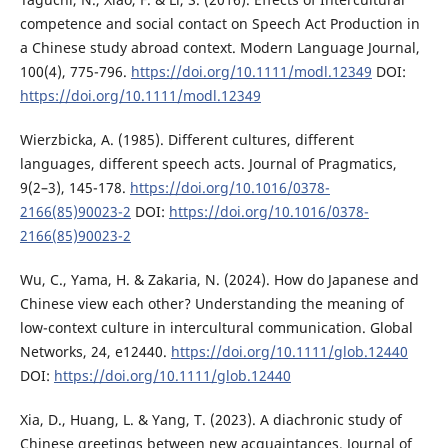
competence and social contact on Speech Act Production in
a Chinese study abroad context. Modern Language Journal,
100(4), 775-796.
https://doi.org/10.1111/modl.12349
DOI:
https://doi.org/10.1111/modl.12349
Wierzbicka, A. (1985). Different cultures, different
languages, different speech acts. Journal of Pragmatics,
9(2–3), 145-178.
https://doi.org/10.1016/0378-
2166(85)90023-2
DOI:
https://doi.org/10.1016/0378-
2166(85)90023-2
Wu, C., Yama, H. & Zakaria, N. (2024). How do Japanese and
Chinese view each other? Understanding the meaning of
low-context culture in intercultural communication. Global
Networks, 24, e12440.
https://doi.org/10.1111/glob.12440
DOI:
https://doi.org/10.1111/glob.12440
Xia, D., Huang, L. & Yang, T. (2023). A diachronic study of
Chinese greetings between new acquaintances. Journal of