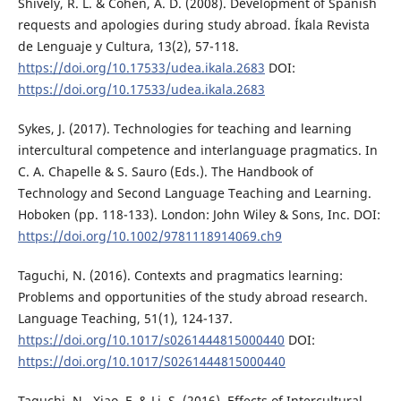
Shively, R. L. & Cohen, A. D. (2008). Development of Spanish
requests and apologies during study abroad. Íkala Revista
de Lenguaje y Cultura, 13(2), 57-118.
https://doi.org/10.17533/udea.ikala.2683
DOI:
https://doi.org/10.17533/udea.ikala.2683
Sykes, J. (2017). Technologies for teaching and learning
intercultural competence and interlanguage pragmatics. In
C. A. Chapelle & S. Sauro (Eds.). The Handbook of
Technology and Second Language Teaching and Learning.
Hoboken (pp. 118-133). London: John Wiley & Sons, Inc. DOI:
https://doi.org/10.1002/9781118914069.ch9
Taguchi, N. (2016). Contexts and pragmatics learning:
Problems and opportunities of the study abroad research.
Language Teaching, 51(1), 124-137.
https://doi.org/10.1017/s0261444815000440
DOI:
https://doi.org/10.1017/S0261444815000440
Taguchi, N., Xiao, F. & Li, S. (2016). Effects of Intercultural