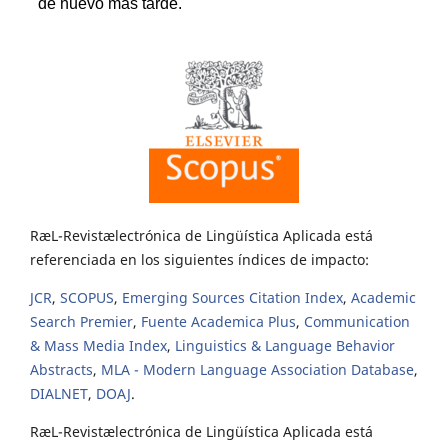
RæL-Revistælectrónica de Lingüística Aplicada está
referenciada en los siguientes índices de impacto:
JCR
,
SCOPUS
,
Emerging Sources Citation Index
,
Academic
Search Premier
,
Fuente Academica Plus
,
Communication
& Mass Media Index
,
Linguistics & Language Behavior
Abstracts
,
MLA - Modern Language Association Database
,
DIALNET
,
DOAJ
.
RæL-Revistælectrónica de Lingüística Aplicada está