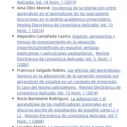
Aplicada: Vol. 18 Núm. 1 (2019)
Aina Obis Monné,
Incidencia de la interacción entre
aprendices en el aprendizaje de los marcadores
discursivos en el ámbito académico universitario
,
Revista Electrónica de Lingüística Aplicada: Vol. 13
Núm. 1 (2014)
Alejandro Castañeda Castro,
Aspecto, perspectiva y
tiempo de procesamiento en la oposición
imperfecto/indefinido en español: ventajas
explicativas y aplicaciones pedagógicas
,
Revista
Electrónica de Lingüística Aplicada: Vol. 5, Núm. 1
(2006)
Francisco Salgado Robles,
Los efectos del Aprendizaje-
Servicio en la adquisición de la variación regional por
aprendices de español en un contexto de inmersión:
El caso del leísmo vallisoletano
,
Revista Electrónica de
Lingüística Aplicada: Vol. 13 Núm. 1 (2014)
Rocío Bartolomé Rodríguez,
La adquisición y el
aprendizaje de los modificadores nominales en el
discurso escrito de estudiantes de español como L1 y
L2
,
Revista Electrónica de Lingüística Aplicada: Vol 7,
Núm. 1 (2008)
Lourdes Morán,
La organización de los turnos del