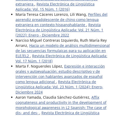
extranjera
,
Revista Electrónica de Lingüística
Aplicada: Vol. 15 Núm. 1 (2016)
María Teresa Cáceres Lorenzo, Lili Wang,
Perfiles del
aprendiz preadolescente de chino como lengua
extranjera en contexto hispanohablante
,
Revista
Electrónica de Lingüística Aplicada: Vol. 21 Núm. 1
(2022): Enero - Diciembre 2022
Narciso Miguel Contreras Izquierdo, Ruth María Rey
Arranz,
Hacia un modelo de análisis multidimensional
de las secuencias formulaicas para su aplicación en
ELE/EL2
,
Revista Electrónica de Lingüística Aplicada:
Vol. 17 Núm. 1 (2018)
Marta F. Nogueroles López,
Expresión e interacción
orales y autoevaluación: estudio descriptivo y de
intervención con hablantes avanzados de español
como lengua adicional
,
Revista Electrónica de
Lingüística Aplicada: Vol. 23 Núm. 1 (2024): Enero-
Diciembre 2024
Aaron Yamada, Claudia Sánchez-Gutiérrez,
Affix
cognateness and productivity in the development of
morphological awareness in L2 Spanish: The case of
dis- and des-
,
Revista Electrónica de Lingüística