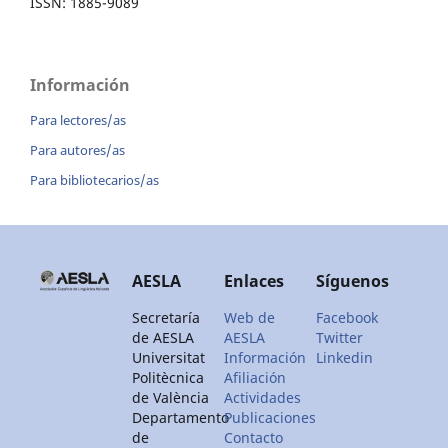
ISSN: 1885-9089
Información
Para lectores/as
Para autores/as
Para bibliotecarios/as
AESLA
Enlaces
Síguenos
Secretaría
Web de
Facebook
de AESLA
AESLA
Twitter
Universitat
Información
Linkedin
Politècnica
Afiliación
de València
Actividades
Departamento
Publicaciones
de
Contacto