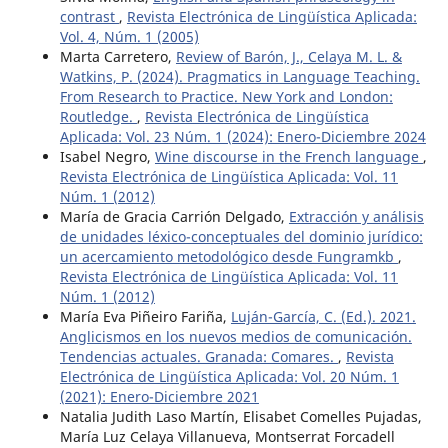
contrast
,
Revista Electrónica de Lingüística Aplicada:
Vol. 4, Núm. 1 (2005)
Marta Carretero,
Review of Barón, J., Celaya M. L. &
Watkins, P. (2024). Pragmatics in Language Teaching.
From Research to Practice. New York and London:
Routledge.
,
Revista Electrónica de Lingüística
Aplicada: Vol. 23 Núm. 1 (2024): Enero-Diciembre 2024
Isabel Negro,
Wine discourse in the French language
,
Revista Electrónica de Lingüística Aplicada: Vol. 11
Núm. 1 (2012)
María de Gracia Carrión Delgado,
Extracción y análisis
de unidades léxico-conceptuales del dominio jurídico:
un acercamiento metodológico desde Fungramkb
,
Revista Electrónica de Lingüística Aplicada: Vol. 11
Núm. 1 (2012)
María Eva Piñeiro Fariña,
Luján-García, C. (Ed.). 2021.
Anglicismos en los nuevos medios de comunicación.
Tendencias actuales. Granada: Comares.
,
Revista
Electrónica de Lingüística Aplicada: Vol. 20 Núm. 1
(2021): Enero-Diciembre 2021
Natalia Judith Laso Martín, Elisabet Comelles Pujadas,
María Luz Celaya Villanueva, Montserrat Forcadell