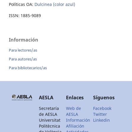
Políticas OA:
Dulcinea (color azul)
ISSN: 1885-9089
Información
Para lectores/as
Para autores/as
Para bibliotecarios/as
AESLA
Enlaces
Síguenos
Secretaría
Web de
Facebook
de AESLA
AESLA
Twitter
Universitat
Información
Linkedin
Politècnica
Afiliación
de València
Actividades