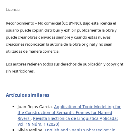
Licencia
Reconocimiento – No comercial (CC BY-­NC). Bajo esta licencia el
usuario puede copiar, distribuir y exhibir públicamente la obra y
puede crear obras derivadas siempre y cuando estas nuevas
creaciones reconozcan la autoría de la obra original y no sean
utilizadas de manera comercial.
Los autores retienen todos sus derechos de publicación y copyright
sin restricciones.
Artículos similares
Juan Rojas García,
Application of Topic Modelling for
the Construction of Semantic Frames for Named
Rivers
,
Revista Electrónica de Lingüística Aplicada:
Vol. 19 Núm. 1 (2020)
Silvia Molina,
English and Spanish phraseology in