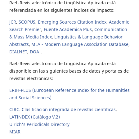
RæL-Revistælectrónica de Lingüística Aplicada está
referenciada en los siguientes índices de impacto:
JCR
,
SCOPUS
,
Emerging Sources Citation Index
,
Academic
Search Premier
,
Fuente Academica Plus
,
Communication
& Mass Media Index
,
Linguistics & Language Behavior
Abstracts
,
MLA - Modern Language Association Database
,
DIALNET
,
DOAJ
.
RæL-Revistælectrónica de Lingüística Aplicada está
disponible en las siguientes bases de datos y portales de
revistas electrónicas:
ERIH-PLUS (European Reference Index for the Humanities
and Social Sciences)
CIRC. Clasificación integrada de revistas científicas
.
LATINDEX (Catálogo V.2)
Ulrich's Periodicals Directory
MIAR