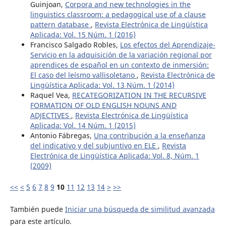
Guinjoan,
Corpora and new technologies in the
linguistics classroom: a pedagogical use of a clause
pattern database
,
Revista Electrónica de Lingüística
Aplicada: Vol. 15 Núm. 1 (2016)
Francisco Salgado Robles,
Los efectos del Aprendizaje-
Servicio en la adquisición de la variación regional por
aprendices de español en un contexto de inmersión:
El caso del leísmo vallisoletano
,
Revista Electrónica de
Lingüística Aplicada: Vol. 13 Núm. 1 (2014)
Raquel Vea,
RECATEGORIZATION IN THE RECURSIVE
FORMATION OF OLD ENGLISH NOUNS AND
ADJECTIVES
,
Revista Electrónica de Lingüística
Aplicada: Vol. 14 Núm. 1 (2015)
Antonio Fábregas,
Una contribución a la enseñanza
del indicativo y del subjuntivo en ELE
,
Revista
Electrónica de Lingüística Aplicada: Vol. 8, Núm. 1
(2009)
<<
<
5
6
7
8
9
10
11
12
13
14
>
>>
También puede
Iniciar una búsqueda de similitud avanzada
para este artículo.