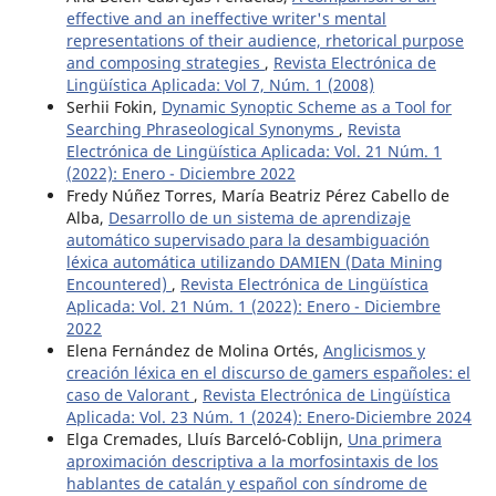
effective and an ineffective writer's mental
representations of their audience, rhetorical purpose
and composing strategies
,
Revista Electrónica de
Lingüística Aplicada: Vol 7, Núm. 1 (2008)
Serhii Fokin,
Dynamic Synoptic Scheme as a Tool for
Searching Phraseological Synonyms
,
Revista
Electrónica de Lingüística Aplicada: Vol. 21 Núm. 1
(2022): Enero - Diciembre 2022
Fredy Núñez Torres, María Beatriz Pérez Cabello de
Alba,
Desarrollo de un sistema de aprendizaje
automático supervisado para la desambiguación
léxica automática utilizando DAMIEN (Data Mining
Encountered)
,
Revista Electrónica de Lingüística
Aplicada: Vol. 21 Núm. 1 (2022): Enero - Diciembre
2022
Elena Fernández de Molina Ortés,
Anglicismos y
creación léxica en el discurso de gamers españoles: el
caso de Valorant
,
Revista Electrónica de Lingüística
Aplicada: Vol. 23 Núm. 1 (2024): Enero-Diciembre 2024
Elga Cremades, Lluís Barceló-Coblijn,
Una primera
aproximación descriptiva a la morfosintaxis de los
hablantes de catalán y español con síndrome de