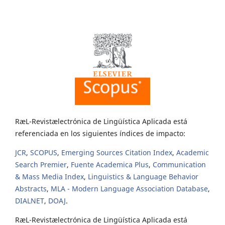
RæL-Revistælectrónica de Lingüística Aplicada está
referenciada en los siguientes índices de impacto:
JCR
,
SCOPUS
,
Emerging Sources Citation Index
,
Academic
Search Premier
,
Fuente Academica Plus
,
Communication
& Mass Media Index
,
Linguistics & Language Behavior
Abstracts
,
MLA - Modern Language Association Database
,
DIALNET
,
DOAJ
.
RæL-Revistælectrónica de Lingüística Aplicada está