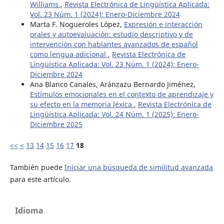
Williams
,
Revista Electrónica de Lingüística Aplicada:
Vol. 23 Núm. 1 (2024): Enero-Diciembre 2024
Marta F. Nogueroles López,
Expresión e interacción
orales y autoevaluación: estudio descriptivo y de
intervención con hablantes avanzados de español
como lengua adicional
,
Revista Electrónica de
Lingüística Aplicada: Vol. 23 Núm. 1 (2024): Enero-
Diciembre 2024
Ana Blanco Canales, Aránzazu Bernardo Jiménez,
Estímulos emocionales en el contexto de aprendizaje y
su efecto en la memoria léxica
,
Revista Electrónica de
Lingüística Aplicada: Vol. 24 Núm. 1 (2025): Enero-
Diciembre 2025
<<
<
13
14
15
16
17
18
También puede
Iniciar una búsqueda de similitud avanzada
para este artículo.
Idioma