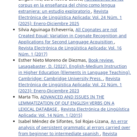
corpus en la enseñanza del chino como lengua
extranjera: un estudio exploratorio
,
Revista
Electrónica de Lingüística Aplicada: Vol. 24 Núm. 1
(2025): Enero-Diciembre 2025
Silvia Aguinaga Echeverría,
All Cognates are not
Created Equal: Variation in Cognate Recognition and
Applications for Second Language Acquisition
,
Revista Electrónica de Lingüística Aplicada: Vol. 16
Núm. 1 (2017)
Esther Nieto Moreno de Diezmas,
Book review.
Lasagabaster, D. (2022). English-Medium Instruction
in Higher Education (Elements in Language Teaching).
Cambridge: Cambridge University Press.
,
Revista
Electrónica de Lingüística Aplicada: Vol. 22 Núm. 1
(2023): Enero-Diciembre 2023
Marta Tío,
ADVANCED AND ISSUES IN THE
LEMMATIZATION OF OLF ENGLISH VERBS ON A
LEXICAL DATABASE
,
Revista Electrónica de Lingüística
Aplicada: Vol. 14 Núm. 1 (2015)
Isabel Méndez de Sifontes, Sol Rojas-Lizana,
An error
analysis of persistent grammatic al errors carried over
from beginner to intermediate spanish
,
Revista