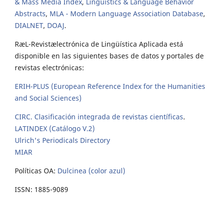
& Mass Media Index
,
Linguistics & Language Behavior
Abstracts
,
MLA - Modern Language Association Database
,
DIALNET
,
DOAJ
.
RæL-Revistælectrónica de Lingüística Aplicada está
disponible en las siguientes bases de datos y portales de
revistas electrónicas:
ERIH-PLUS (European Reference Index for the Humanities
and Social Sciences)
CIRC. Clasificación integrada de revistas científicas
.
LATINDEX (Catálogo V.2)
Ulrich's Periodicals Directory
MIAR
Políticas OA:
Dulcinea (color azul)
ISSN: 1885-9089