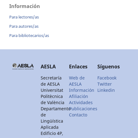
Información
Para lectores/as
Para autores/as
Para bibliotecarios/as
AESLA
Enlaces
Síguenos
Secretaría
Web de
Facebook
de AESLA
AESLA
Twitter
Universitat
Información
Linkedin
Politècnica
Afiliación
de València
Actividades
Departamento
Publicaciones
de
Contacto
Lingüística
Aplicada
Edificio 4P,