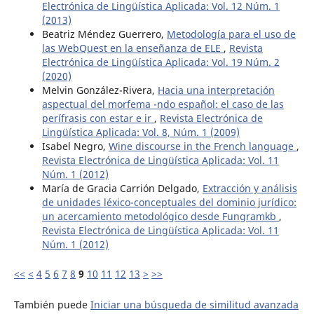
Electrónica de Lingüística Aplicada: Vol. 12 Núm. 1
(2013)
Beatriz Méndez Guerrero,
Metodología para el uso de
las WebQuest en la enseñanza de ELE
,
Revista
Electrónica de Lingüística Aplicada: Vol. 19 Núm. 2
(2020)
Melvin González-Rivera,
Hacia una interpretación
aspectual del morfema -ndo español: el caso de las
perífrasis con estar e ir
,
Revista Electrónica de
Lingüística Aplicada: Vol. 8, Núm. 1 (2009)
Isabel Negro,
Wine discourse in the French language
,
Revista Electrónica de Lingüística Aplicada: Vol. 11
Núm. 1 (2012)
María de Gracia Carrión Delgado,
Extracción y análisis
de unidades léxico-conceptuales del dominio jurídico:
un acercamiento metodológico desde Fungramkb
,
Revista Electrónica de Lingüística Aplicada: Vol. 11
Núm. 1 (2012)
<<
<
4
5
6
7
8
9
10
11
12
13
>
>>
También puede
Iniciar una búsqueda de similitud avanzada