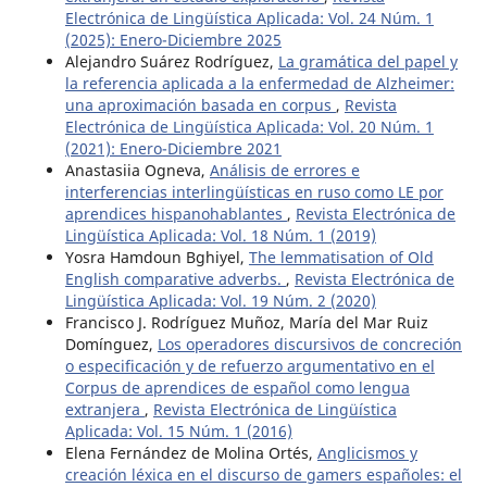
Electrónica de Lingüística Aplicada: Vol. 24 Núm. 1
(2025): Enero-Diciembre 2025
Alejandro Suárez Rodríguez,
La gramática del papel y
la referencia aplicada a la enfermedad de Alzheimer:
una aproximación basada en corpus
,
Revista
Electrónica de Lingüística Aplicada: Vol. 20 Núm. 1
(2021): Enero-Diciembre 2021
Anastasiia Ogneva,
Análisis de errores e
interferencias interlingüísticas en ruso como LE por
aprendices hispanohablantes
,
Revista Electrónica de
Lingüística Aplicada: Vol. 18 Núm. 1 (2019)
Yosra Hamdoun Bghiyel,
The lemmatisation of Old
English comparative adverbs.
,
Revista Electrónica de
Lingüística Aplicada: Vol. 19 Núm. 2 (2020)
Francisco J. Rodríguez Muñoz, María del Mar Ruiz
Domínguez,
Los operadores discursivos de concreción
o especificación y de refuerzo argumentativo en el
Corpus de aprendices de español como lengua
extranjera
,
Revista Electrónica de Lingüística
Aplicada: Vol. 15 Núm. 1 (2016)
Elena Fernández de Molina Ortés,
Anglicismos y
creación léxica en el discurso de gamers españoles: el