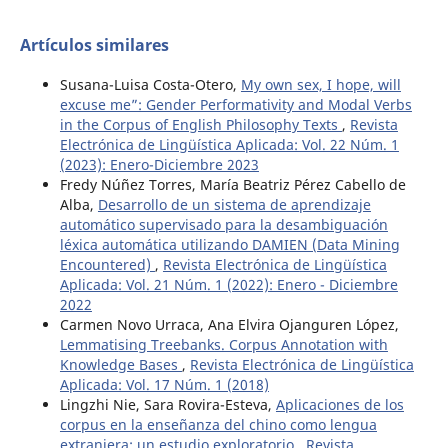
Artículos similares
Susana-Luisa Costa-Otero,
My own sex, I hope, will
excuse me”: Gender Performativity and Modal Verbs
in the Corpus of English Philosophy Texts
,
Revista
Electrónica de Lingüística Aplicada: Vol. 22 Núm. 1
(2023): Enero-Diciembre 2023
Fredy Núñez Torres, María Beatriz Pérez Cabello de
Alba,
Desarrollo de un sistema de aprendizaje
automático supervisado para la desambiguación
léxica automática utilizando DAMIEN (Data Mining
Encountered)
,
Revista Electrónica de Lingüística
Aplicada: Vol. 21 Núm. 1 (2022): Enero - Diciembre
2022
Carmen Novo Urraca, Ana Elvira Ojanguren López,
Lemmatising Treebanks. Corpus Annotation with
Knowledge Bases
,
Revista Electrónica de Lingüística
Aplicada: Vol. 17 Núm. 1 (2018)
Lingzhi Nie, Sara Rovira-Esteva,
Aplicaciones de los
corpus en la enseñanza del chino como lengua
extranjera: un estudio exploratorio
,
Revista