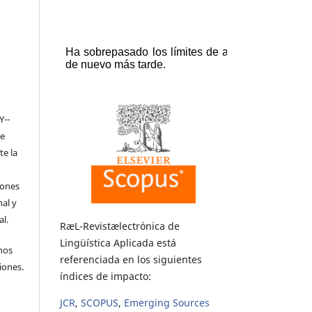
Y-­
de
te la
iones
nal y
l.
RæL-Revistælectrónica de
Lingüística Aplicada está
hos
referenciada en los siguientes
iones.
índices de impacto:
JCR
,
SCOPUS
,
Emerging Sources