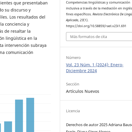
cientes que presentaban
Competencias lingüísticas y comunicación
inclusiva a través de la mediación en inglé
o su discurso y
fines específicos.
Revista Electrónica De Lingü
iles. Los resultados del
Aplicada
,
23
(1).
la conciencia y
https://doi.org/10.58859/rael.v23i1.691
 de resaltar la
Más formatos de cita
ón lingüística en la
ta intervención subraya
una comunicación
Número
Vol. 23 Núm. 1 (2024): Enero-
Diciembre 2024
Sección
Artículos Nuevos
Licencia
Derechos de autor 2025 Adriana Bause
Espín, Diana Giner Alonso