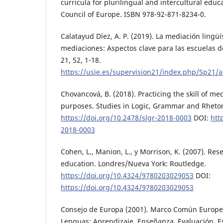
curricula for plurilingual and intercultural educa
Council of Europe. ISBN 978-92-871-8234-0.
Calatayud Díez, A. P. (2019). La mediación lingüís
mediaciones: Aspectos clave para las escuelas de
21, 52, 1-18.
https://usie.es/supervision21/index.php/Sp21/a
Chovancová, B. (2018). Practicing the skill of med
purposes. Studies in Logic, Grammar and Rhetori
https://doi.org/10.2478/slgr-2018-0003
DOI:
htt
2018-0003
Cohen, L., Manion, L., y Morrison, K. (2007). Re
education. Londres/Nueva York: Routledge.
https://doi.org/10.4324/9780203029053
DOI:
https://doi.org/10.4324/9780203029053
Consejo de Europa (2001). Marco Común Europeo
Lenguas: Aprendizaje, Enseñanza, Evaluación. E