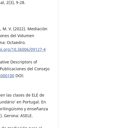
l, 2(3), 9-28.
 M. V. (2022). Mediación
ciones del Volumen
na: Octaedro.
oi.org/10.36006/09127-4
rative Descriptors of
 Publicaciones del Consejo
6000100
DOI:
 en las clases de ELE de
ecundário’ en Portugal. En
 Plurilingüismo y enseñanza
). Gerona: ASELE.