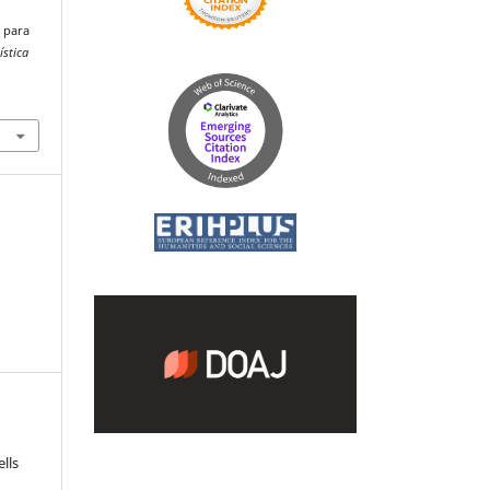
s para
ística
lls