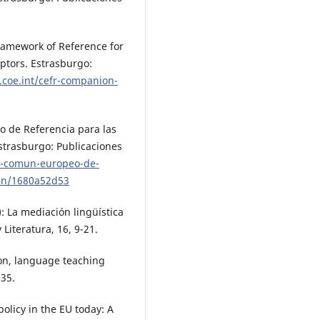
amework of Reference for
tors. Estrasburgo:
.coe.int/cefr-companion-
 de Referencia para las
strasburgo: Publicaciones
co-comun-europeo-de-
nan/1680a52d53
): La mediación lingüística
Literatura, 16, 9-21.
on, language teaching
-35.
olicy in the EU today: A