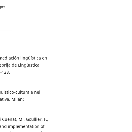
gas
 mediación lingüística en
brija de Lingüística
-128.
guistico-culturale nei
ativa. Milán:
i Cuenat, M., Goullier, F.,
t and implementation of