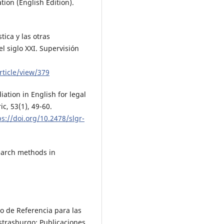
tion (English Edition).
tica y las otras
l siglo XXI. Supervisión
rticle/view/379
iation in English for legal
c, 53(1), 49-60.
ps://doi.org/10.2478/slgr-
search methods in
 de Referencia para las
strasburgo: Publicaciones