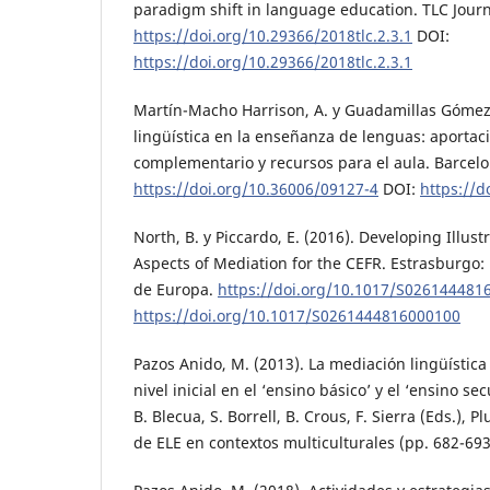
paradigm shift in language education. TLC Journa
https://doi.org/10.29366/2018tlc.2.3.1
DOI:
https://doi.org/10.29366/2018tlc.2.3.1
Martín-Macho Harrison, A. y Guadamillas Gómez,
lingüística en la enseñanza de lenguas: aporta
complementario y recursos para el aula. Barcelo
https://doi.org/10.36006/09127-4
DOI:
https://d
North, B. y Piccardo, E. (2016). Developing Illust
Aspects of Mediation for the CEFR. Estrasburgo:
de Europa.
https://doi.org/10.1017/S026144481
https://doi.org/10.1017/S0261444816000100
Pazos Anido, M. (2013). La mediación lingüística
nivel inicial en el ‘ensino básico’ y el ‘ensino s
B. Blecua, S. Borrell, B. Crous, F. Sierra (Eds.),
de ELE en contextos multiculturales (pp. 682-693