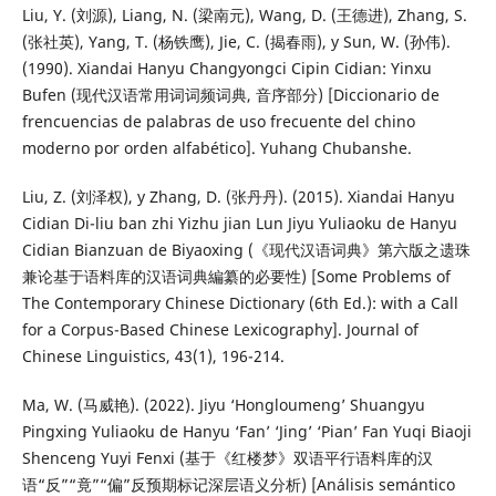
Liu, Y. (刘源), Liang, N. (梁南元), Wang, D. (王德进), Zhang, S.
(张社英), Yang, T. (杨铁鹰), Jie, C. (揭春雨), y Sun, W. (孙伟).
(1990). Xiandai Hanyu Changyongci Cipin Cidian: Yinxu
Bufen (现代汉语常用词词频词典, 音序部分) [Diccionario de
frencuencias de palabras de uso frecuente del chino
moderno por orden alfabético]. Yuhang Chubanshe.
Liu, Z. (刘泽权), y Zhang, D. (张丹丹). (2015). Xiandai Hanyu
Cidian Di-liu ban zhi Yizhu jian Lun Jiyu Yuliaoku de Hanyu
Cidian Bianzuan de Biyaoxing (《现代汉语词典》第六版之遗珠
兼论基于语料库的汉语词典編纂的必要性) [Some Problems of
The Contemporary Chinese Dictionary (6th Ed.): with a Call
for a Corpus-Based Chinese Lexicography]. Journal of
Chinese Linguistics, 43(1), 196-214.
Ma, W. (马威艳). (2022). Jiyu ‘Hongloumeng’ Shuangyu
Pingxing Yuliaoku de Hanyu ‘Fan’ ‘Jing’ ‘Pian’ Fan Yuqi Biaoji
Shenceng Yuyi Fenxi (基于《红楼梦》双语平行语料库的汉
语“反”“竟”“偏”反预期标记深层语义分析) [Análisis semántico