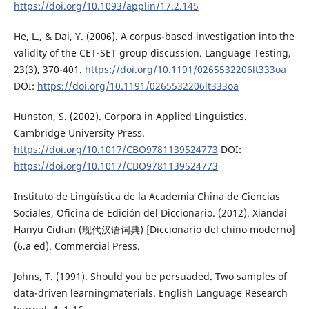
https://doi.org/10.1093/applin/17.2.145
He, L., & Dai, Y. (2006). A corpus-based investigation into the
validity of the CET-SET group discussion. Language Testing,
23(3), 370-401.
https://doi.org/10.1191/0265532206lt333oa
DOI:
https://doi.org/10.1191/0265532206lt333oa
Hunston, S. (2002). Corpora in Applied Linguistics.
Cambridge University Press.
https://doi.org/10.1017/CBO9781139524773
DOI:
https://doi.org/10.1017/CBO9781139524773
Instituto de Lingüística de la Academia China de Ciencias
Sociales, Oficina de Edición del Diccionario. (2012). Xiandai
Hanyu Cidian (现代汉语词典) [Diccionario del chino moderno]
(6.a ed). Commercial Press.
Johns, T. (1991). Should you be persuaded. Two samples of
data-driven learningmaterials. English Language Research