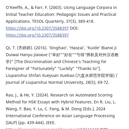
O’Keeffe, A., & Farr, F. (2003). Using Language Corpora in
Initial Teacher Education: Pedagogic Issues and Practical
Applications. TESOL Quarterly, 37(3), 389-418.
https://doi.org/10.2307/3588397
DOI:
https://doi.org/10.2307/3588397
Qi, T. (齐婷婷). (2016). ‘Xinghao’, ‘Haozai’, ‘Kuide’ Bianxi ji
Duiwai Hanyu Jiaoxue (“幸好”“好在”“亏得”辨析及对外汉语教
学)” [The Discrimination and Chinese’s Teaching for
Foreigner of “Fortunately” “Luckily” “Thanks to”].
Liupanshui Shifan Xueyuan Xuebao (六盘水师范学院学报) /
Journal of Liupanshui Normal University, 28(5), 69-72.
Rao, J., & He, Y. (2024). Research on Automated Scoring
Method for HSK Essays with Hybrid Features. En R. Liu, L.
Wang, F. Bao, Y. Lu, C. Fang, & M. Dong (Eds.), 2024
International Conference on Asian Language Processing
(IALP) (pp. 439-444). IEEE.