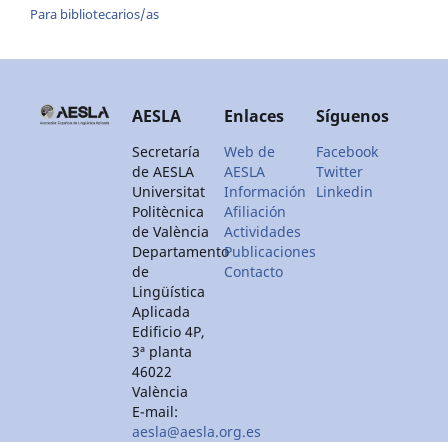
Para bibliotecarios/as
AESLA
Enlaces
Síguenos
Secretaría
Web de
Facebook
de AESLA
AESLA
Twitter
Universitat
Información
Linkedin
Politècnica
Afiliación
de València
Actividades
Departamento
Publicaciones
de
Contacto
Lingüística
Aplicada
Edificio 4P,
3ª planta
46022
València
E-mail:
aesla@aesla.org.es