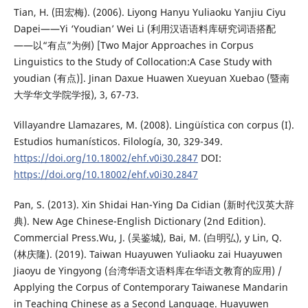
Tian, H. (田宏梅). (2006). Liyong Hanyu Yuliaoku Yanjiu Ciyu
Dapei——Yi ‘Youdian’ Wei Li (利用汉语语料库研究词语搭配
——以“有点”为例) [Two Major Approaches in Corpus
Linguistics to the Study of Collocation:A Case Study with
youdian (有点)]. Jinan Daxue Huawen Xueyuan Xuebao (暨南
大学华文学院学报), 3, 67-73.
Villayandre Llamazares, M. (2008). Lingüística con corpus (I).
Estudios humanísticos. Filología, 30, 329-349.
https://doi.org/10.18002/ehf.v0i30.2847
DOI:
https://doi.org/10.18002/ehf.v0i30.2847
Pan, S. (2013). Xin Shidai Han-Ying Da Cidian (新时代汉英大辞
典). New Age Chinese-English Dictionary (2nd Edition).
Commercial Press.Wu, J. (吴鉴城), Bai, M. (白明弘), y Lin, Q.
(林庆隆). (2019). Taiwan Huayuwen Yuliaoku zai Huayuwen
Jiaoyu de Yingyong (台湾华语文语料库在华语文教育的应用) /
Applying the Corpus of Contemporary Taiwanese Mandarin
in Teaching Chinese as a Second Language. Huayuwen