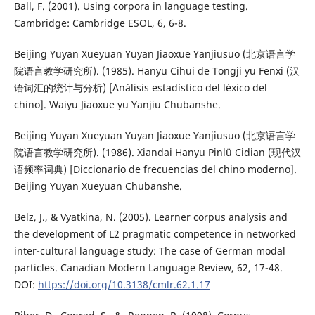
Ball, F. (2001). Using corpora in language testing.
Cambridge: Cambridge ESOL, 6, 6-8.
Beijing Yuyan Xueyuan Yuyan Jiaoxue Yanjiusuo (北京语言学
院语言教学研究所). (1985). Hanyu Cihui de Tongji yu Fenxi (汉
语词汇的统计与分析) [Análisis estadístico del léxico del
chino]. Waiyu Jiaoxue yu Yanjiu Chubanshe.
Beijing Yuyan Xueyuan Yuyan Jiaoxue Yanjiusuo (北京语言学
院语言教学研究所). (1986). Xiandai Hanyu Pinlü Cidian (现代汉
语频率词典) [Diccionario de frecuencias del chino moderno].
Beijing Yuyan Xueyuan Chubanshe.
Belz, J., & Vyatkina, N. (2005). Learner corpus analysis and
the development of L2 pragmatic competence in networked
inter-cultural language study: The case of German modal
particles. Canadian Modern Language Review, 62, 17-48.
DOI:
https://doi.org/10.3138/cmlr.62.1.17