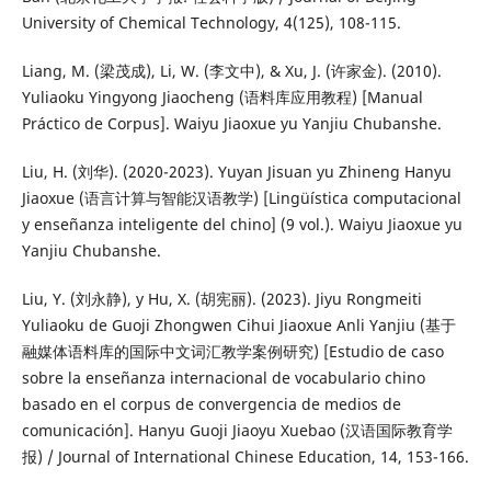
University of Chemical Technology, 4(125), 108-115.
Liang, M. (梁茂成), Li, W. (李文中), & Xu, J. (许家金). (2010).
Yuliaoku Yingyong Jiaocheng (语料库应用教程) [Manual
Práctico de Corpus]. Waiyu Jiaoxue yu Yanjiu Chubanshe.
Liu, H. (刘华). (2020-2023). Yuyan Jisuan yu Zhineng Hanyu
Jiaoxue (语言计算与智能汉语教学) [Lingüística computacional
y enseñanza inteligente del chino] (9 vol.). Waiyu Jiaoxue yu
Yanjiu Chubanshe.
Liu, Y. (刘永静), y Hu, X. (胡宪丽). (2023). Jiyu Rongmeiti
Yuliaoku de Guoji Zhongwen Cihui Jiaoxue Anli Yanjiu (基于
融媒体语料库的国际中文词汇教学案例研究) [Estudio de caso
sobre la enseñanza internacional de vocabulario chino
basado en el corpus de convergencia de medios de
comunicación]. Hanyu Guoji Jiaoyu Xuebao (汉语国际教育学
报) / Journal of International Chinese Education, 14, 153-166.