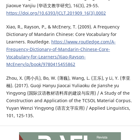
Jiaoxue Yanjiu (华语文教学研究), 16(3), 29-55.
https://doi.org/10.6393/JCLT.201909_16(3).0002
Xiao, R., Rayson, P., & McEnery, T. (2009). A Frequency
Dictionary of Mandarin Chinese: Core Vocabulary for
Learners. Routledge.
https://www.routledge.com/A-
Frequency-Dictionary-of-Mandarin-Chinese-Core-
Vocabulary-for-Learners/Xiao-Rayson-
McEnery/p/book/9780415455862
Zhou, X. (周小兵), Bo, W. (薄巍), Wang, L. (王乐), y Li, Y. (李亚
楠). (2017). Guoji Hanyu Jiaocai Yuliaoku de Jianshe yu
Yingyong (国际汉语教材语料库的建设与应用) / A Study of the
Construction and Application of the TCSOL Material Corpus.
Yuyan Wenzi Yingyong (语言文字应用) / Applied Linguistics,
101, 125-135.