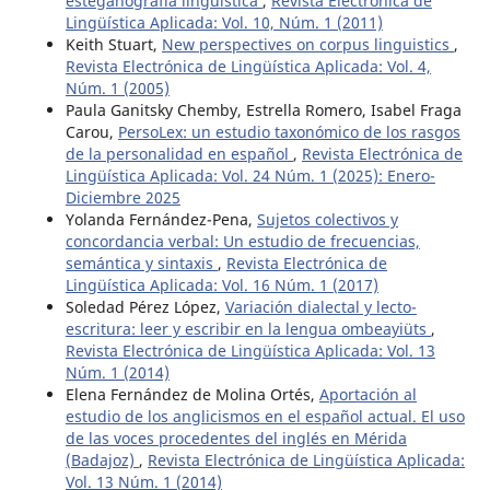
esteganografía lingüística
,
Revista Electrónica de
Lingüística Aplicada: Vol. 10, Núm. 1 (2011)
Keith Stuart,
New perspectives on corpus linguistics
,
Revista Electrónica de Lingüística Aplicada: Vol. 4,
Núm. 1 (2005)
Paula Ganitsky Chemby, Estrella Romero, Isabel Fraga
Carou,
PersoLex: un estudio taxonómico de los rasgos
de la personalidad en español
,
Revista Electrónica de
Lingüística Aplicada: Vol. 24 Núm. 1 (2025): Enero-
Diciembre 2025
Yolanda Fernández-Pena,
Sujetos colectivos y
concordancia verbal: Un estudio de frecuencias,
semántica y sintaxis
,
Revista Electrónica de
Lingüística Aplicada: Vol. 16 Núm. 1 (2017)
Soledad Pérez López,
Variación dialectal y lecto-
escritura: leer y escribir en la lengua ombeayiüts
,
Revista Electrónica de Lingüística Aplicada: Vol. 13
Núm. 1 (2014)
Elena Fernández de Molina Ortés,
Aportación al
estudio de los anglicismos en el español actual. El uso
de las voces procedentes del inglés en Mérida
(Badajoz)
,
Revista Electrónica de Lingüística Aplicada:
Vol. 13 Núm. 1 (2014)