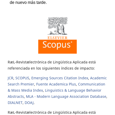
RæL-Revistælectrónica de Lingüística Aplicada está
referenciada en los siguientes índices de impacto:
JCR
,
SCOPUS
,
Emerging Sources Citation Index
,
Academic
Search Premier
,
Fuente Academica Plus
,
Communication
& Mass Media Index
,
Linguistics & Language Behavior
Abstracts
,
MLA - Modern Language Association Database
,
DIALNET
,
DOAJ
.
RæL-Revistælectrónica de Lingüística Aplicada está