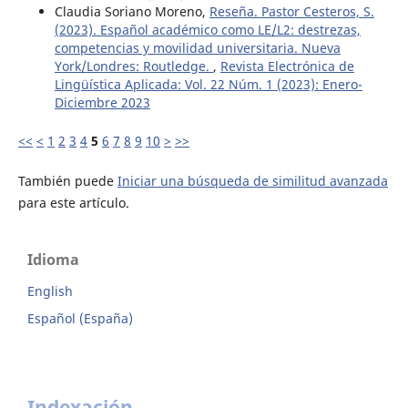
Claudia Soriano Moreno,
Reseña. Pastor Cesteros, S.
(2023). Español académico como LE/L2: destrezas,
competencias y movilidad universitaria. Nueva
York/Londres: Routledge.
,
Revista Electrónica de
Lingüística Aplicada: Vol. 22 Núm. 1 (2023): Enero-
Diciembre 2023
<<
<
1
2
3
4
5
6
7
8
9
10
>
>>
También puede
Iniciar una búsqueda de similitud avanzada
para este artículo.
Idioma
English
Español (España)
Indexación