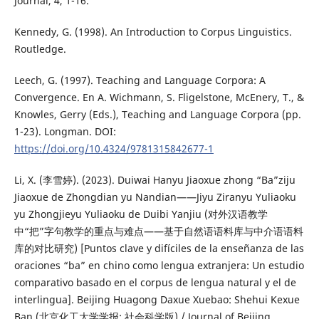
Journal, 4, 1-16.
Kennedy, G. (1998). An Introduction to Corpus Linguistics.
Routledge.
Leech, G. (1997). Teaching and Language Corpora: A
Convergence. En A. Wichmann, S. Fligelstone, McEnery, T., &
Knowles, Gerry (Eds.), Teaching and Language Corpora (pp.
1-23). Longman. DOI:
https://doi.org/10.4324/9781315842677-1
Li, X. (李雪婷). (2023). Duiwai Hanyu Jiaoxue zhong “Ba”ziju
Jiaoxue de Zhongdian yu Nandian——Jiyu Ziranyu Yuliaoku
yu Zhongjieyu Yuliaoku de Duibi Yanjiu (对外汉语教学
中“把”字句教学的重点与难点——基于自然语语料库与中介语语料
库的对比研究) [Puntos clave y difíciles de la enseñanza de las
oraciones “ba” en chino como lengua extranjera: Un estudio
comparativo basado en el corpus de lengua natural y el de
interlingua]. Beijing Huagong Daxue Xuebao: Shehui Kexue
Ban (北京化工大学学报: 社会科学版) / Journal of Beijing