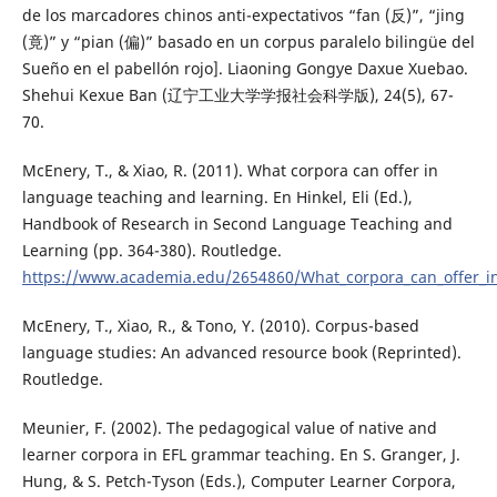
de los marcadores chinos anti-expectativos “fan (反)”, “jing
(竟)” y “pian (偏)” basado en un corpus paralelo bilingüe del
Sueño en el pabellón rojo]. Liaoning Gongye Daxue Xuebao.
Shehui Kexue Ban (辽宁工业大学学报社会科学版), 24(5), 67-
70.
McEnery, T., & Xiao, R. (2011). What corpora can offer in
language teaching and learning. En Hinkel, Eli (Ed.),
Handbook of Research in Second Language Teaching and
Learning (pp. 364-380). Routledge.
https://www.academia.edu/2654860/What_corpora_can_offer_i
McEnery, T., Xiao, R., & Tono, Y. (2010). Corpus-based
language studies: An advanced resource book (Reprinted).
Routledge.
Meunier, F. (2002). The pedagogical value of native and
learner corpora in EFL grammar teaching. En S. Granger, J.
Hung, & S. Petch-Tyson (Eds.), Computer Learner Corpora,