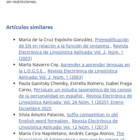
sin restricciones.
Artículos similares
María de la Cruz Expósito González,
Premodificación
de SN en relación a la función de sintagma
,
Revista
Electrónica de Lingüística Aplicada: Vol. 2, Núm. 1
(2003)
Marta Navarro Coy,
Aprender a aprender lenguas en
la L.O.G.S.E.
,
Revista Electrónica de Lingüística
Aplicada: Vol. 2, Núm. 1 (2003)
Paula Ganitsky Chemby, Estrella Romero, Isabel Fraga
Carou,
PersoLex: un estudio taxonómico de los rasgos
de la personalidad en español
,
Revista Electrónica de
Lingüística Aplicada: Vol. 24 Núm. 1 (2025): Enero-
Diciembre 2025
Silvia Amutio Palacios,
Suffix competition in old
English word formation
,
Revista Electrónica de
Lingüística Aplicada: Vol. 12 Núm. 1 (2013)
María Cira Napoletano, Andrés Canga Alonso,
The
Translation of Adolescence Language by means of