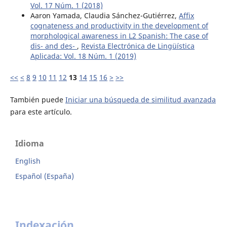
Vol. 17 Núm. 1 (2018)
Aaron Yamada, Claudia Sánchez-Gutiérrez,
Affix
cognateness and productivity in the development of
morphological awareness in L2 Spanish: The case of
dis- and des-
,
Revista Electrónica de Lingüística
Aplicada: Vol. 18 Núm. 1 (2019)
<<
<
8
9
10
11
12
13
14
15
16
>
>>
También puede
Iniciar una búsqueda de similitud avanzada
para este artículo.
Idioma
English
Español (España)
Indexación