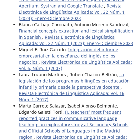
Apertium, Systran and Google Translate
,
Revista
Electrónica de Lingüística Aplicada: Vol. 22 Núm. 1
(2023): Enero-Diciembre 2023
Blanca Carbajo Coronado, Antonio Moreno Sandoval,
Financial concepts extraction and lexical simplification
in Spanish
,
Revista Electrónica de Lingüística
Aplicada: Vol. 22 Núm. 1 (2023): Enero-Diciembre 2023
Miguel F. Ruiz Garrido,
Integración del informe
empresarial en la enseñanza del inglés de los
negocios
,
Revista Electrónica de Lingüística Aplicada:
Vol. 6, Núm. 1 (2007)
Laura Lozano-Martínez, Rubén Chacón-Beltrán,
La
legislación de los programas bilingües en educación
infantil y primaria desde la perspectiva docente
,
Revista Electrónica de Lingüística Aplicada: Vol. 16
Núm. 1 (2017)
Marta Garrote Salazar, Isabel Alonso Belmonte,
Edgardo Galetti Torti,
FL teachers’ most frequent
reported practices in communicative language
teaching: an exploratory study at Secondary Schools
and Official Schools of Languages in the Madrid
region
,
Revista Electrónica de Lingüística Aplicada: