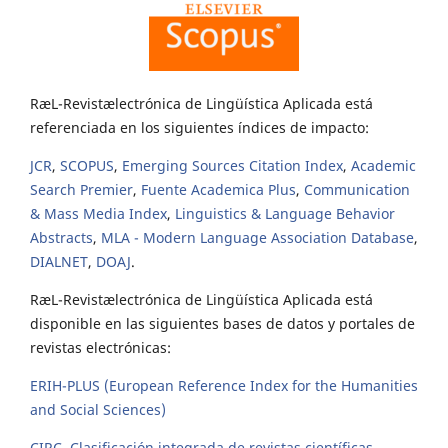
RæL-Revistælectrónica de Lingüística Aplicada está
referenciada en los siguientes índices de impacto:
JCR
,
SCOPUS
,
Emerging Sources Citation Index
,
Academic
Search Premier
,
Fuente Academica Plus
,
Communication
& Mass Media Index
,
Linguistics & Language Behavior
Abstracts
,
MLA - Modern Language Association Database
,
DIALNET
,
DOAJ
.
RæL-Revistælectrónica de Lingüística Aplicada está
disponible en las siguientes bases de datos y portales de
revistas electrónicas:
ERIH-PLUS (European Reference Index for the Humanities
and Social Sciences)
CIRC. Clasificación integrada de revistas científicas
.