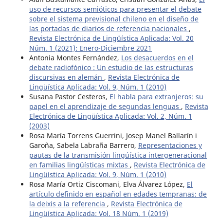
uso de recursos semióticos para presentar el debate
sobre el sistema previsional chileno en el diseño de
las portadas de diarios de referencia nacionales
,
Revista Electrónica de Lingüística Aplicada: Vol. 20
Núm. 1 (2021): Enero-Diciembre 2021
Antonia Montes Fernández,
Los desacuerdos en el
debate radiofónico : Un estudio de las estructuras
discursivas en alemán
,
Revista Electrónica de
Lingüística Aplicada: Vol. 9, Núm. 1 (2010)
Susana Pastor Cesteros,
El habla para extranjeros: su
papel en el aprendizaje de segundas lenguas
,
Revista
Electrónica de Lingüística Aplicada: Vol. 2, Núm. 1
(2003)
Rosa María Torrens Guerrini, Josep Manel Ballarín i
Garoña, Sabela Labraña Barrero,
Representaciones y
pautas de la transmisión lingúística intergeneracional
en familias lingüísticas mixtas
,
Revista Electrónica de
Lingüística Aplicada: Vol. 9, Núm. 1 (2010)
Rosa María Ortiz Ciscomani, Elva Álvarez López,
El
artículo definido en español en edades tempranas: de
la deixis a la referencia
,
Revista Electrónica de
Lingüística Aplicada: Vol. 18 Núm. 1 (2019)