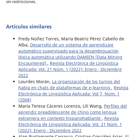
sin restricciones.
Artículos similares
Fredy Núñez Torres, María Beatriz Pérez Cabello de
Alba,
Desarrollo de un sistema de aprendizaje
automático supervisado para la desambiguación
léxica automática utilizando DAMIEN (Data Mining
Encountered)
,
Revista Electrónica de Lingüística
Aplicada: Vol. 21 Núm. 1 (2022): Enero - Diciembre
2022
Lourdes Morán,
La organización de los turnos del
habla en chats de plataformas de e-learning
,
Revista
Electrónica de Lingüística Aplicada: Vol 7, Núm. 1
(2008)
María Teresa Cáceres Lorenzo, Lili Wang,
Perfiles del
aprendiz preadolescente de chino como lengua
extranjera en contexto hispanohablante
,
Revista
Electrónica de Lingüística Aplicada: Vol. 21 Núm. 1
(2022): Enero - Diciembre 2022
Alan Bustamante Carrasco, Cristian González Arias,
El