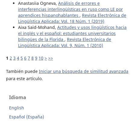
Anastasiia Ogneva,
Análisis de errores e
interferencias interlingüísticas en ruso como LE por
aprendices hispanohablantes
,
Revista Electrónica de
Lingüística Aplicada: Vol. 18 Núm. 1 (2019)
Aixa Said-Mohand,
Actitudes y usos lingüísticos hacia
el inglés y el español: estudiantes universitarios
bilingües de la Florida
,
Revista Electrónica de
Lingüística Aplicada: Vol. 9, Núm. 1 (2010)
1
2
3
4
5
6
7
8
9
10
>
>>
También puede
Iniciar una búsqueda de similitud avanzada
para este artículo.
Idioma
English
Español (España)