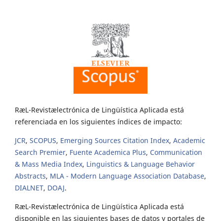
RæL-Revistælectrónica de Lingüística Aplicada está
referenciada en los siguientes índices de impacto:
JCR
,
SCOPUS
,
Emerging Sources Citation Index
,
Academic
Search Premier
,
Fuente Academica Plus
,
Communication
& Mass Media Index
,
Linguistics & Language Behavior
Abstracts
,
MLA - Modern Language Association Database
,
DIALNET
,
DOAJ
.
RæL-Revistælectrónica de Lingüística Aplicada está
disponible en las siguientes bases de datos y portales de