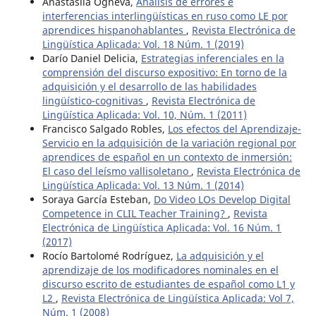
Anastasiia Ogneva,
Análisis de errores e
interferencias interlingüísticas en ruso como LE por
aprendices hispanohablantes
,
Revista Electrónica de
Lingüística Aplicada: Vol. 18 Núm. 1 (2019)
Darío Daniel Delicia,
Estrategias inferenciales en la
comprensión del discurso expositivo: En torno de la
adquisición y el desarrollo de las habilidades
lingüístico-cognitivas
,
Revista Electrónica de
Lingüística Aplicada: Vol. 10, Núm. 1 (2011)
Francisco Salgado Robles,
Los efectos del Aprendizaje-
Servicio en la adquisición de la variación regional por
aprendices de español en un contexto de inmersión:
El caso del leísmo vallisoletano
,
Revista Electrónica de
Lingüística Aplicada: Vol. 13 Núm. 1 (2014)
Soraya García Esteban,
Do Video LOs Develop Digital
Competence in CLIL Teacher Training?
,
Revista
Electrónica de Lingüística Aplicada: Vol. 16 Núm. 1
(2017)
Rocío Bartolomé Rodríguez,
La adquisición y el
aprendizaje de los modificadores nominales en el
discurso escrito de estudiantes de español como L1 y
L2
,
Revista Electrónica de Lingüística Aplicada: Vol 7,
Núm. 1 (2008)