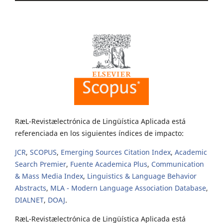
RæL-Revistælectrónica de Lingüística Aplicada está
referenciada en los siguientes índices de impacto:
JCR
,
SCOPUS
,
Emerging Sources Citation Index
,
Academic
Search Premier
,
Fuente Academica Plus
,
Communication
& Mass Media Index
,
Linguistics & Language Behavior
Abstracts
,
MLA - Modern Language Association Database
,
DIALNET
,
DOAJ
.
RæL-Revistælectrónica de Lingüística Aplicada está