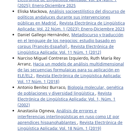
(2025): Enero-Diciembre 2025
Eliska Mackova,
Análisis socioestilístico del discurso de
políticos andaluces durante sus intervenciones
públicas en Madrid
,
Revista Electrónica de Lingüística
Aplicada: Vol. 22 Núm. 1 (2023): Enero-Diciembre 2023
Daniel Gallego Hernández,
Metadiscurso y traducción
en el lenguaje de los negocios: estudio basado en
corpus (Francés-Español)
,
Revista Electrónica de
Lingüística Aplicada: Vol. 11 Núm. 1 (2012)
Narciso Miguel Contreras Izquierdo, Ruth María Rey
Arranz,
Hacia un modelo de análisis multidimensional
de las secuencias formulaicas para su aplicación en
ELE/EL2
,
Revista Electrónica de Lingüística Aplicada:
Vol. 17 Núm. 1 (2018)
Antonio Benítez Burraco,
Biología molecular, genética
de poblaciones y diversidad lingüística
,
Revista
Electrónica de Lingüística Aplicada: Vol. 1, Núm. 1
(2002)
Anastasiia Ogneva,
Análisis de errores e
interferencias interlingüísticas en ruso como LE por
aprendices hispanohablantes
,
Revista Electrónica de
Lingüística Aplicada: Vol. 18 Núm. 1 (2019)