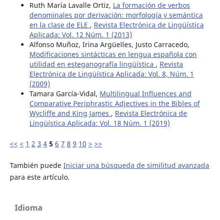
Ruth María Lavalle Ortiz,
La formación de verbos
denominales por derivación: morfología y semántica
en la clase de ELE
,
Revista Electrónica de Lingüística
Aplicada: Vol. 12 Núm. 1 (2013)
Alfonso Muñoz, Irina Argüelles, Justo Carracedo,
Modificaciones sintácticas en lengua española con
utilidad en esteganografía lingüística
,
Revista
Electrónica de Lingüística Aplicada: Vol. 8, Núm. 1
(2009)
Tamara García-Vidal,
Multilingual Influences and
Comparative Periphrastic Adjectives in the Bibles of
Wycliffe and King James
,
Revista Electrónica de
Lingüística Aplicada: Vol. 18 Núm. 1 (2019)
<<
<
1
2
3
4
5
6
7
8
9
10
>
>>
También puede
Iniciar una búsqueda de similitud avanzada
para este artículo.
Idioma