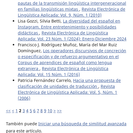
pautas de la transmisión lingúística intergeneracional
en familias lingüísticas mixtas
,
Revista Electrónica de
Lingüística Aplicada: Vol. 9, Núm. 1 (2010)
Lisa Gozzi, Silvia Betti,
La diversidad del español en
Instagram. Entre entretenimiento y posibilidades
didácticas
,
Revista Electrónica de Lingüística
Aplicada: Vol. 23 Núm. 1 (2024): Enero-Diciembre 2024
Francisco J. Rodríguez Muñoz, María del Mar Ruiz
Domínguez,
Los operadores discursivos de concreción
o especificación y de refuerzo argumentativo en el
Corpus de aprendices de español como lengua
extranjera
,
Revista Electrónica de Lingüística
Aplicada: Vol. 15 Núm. 1 (2016)
Patricia Fernández Carrelo,
Hacia una propuesta de
clasificación de unidades de traducción
,
Revista
Electrónica de Lingüística Aplicada: Vol. 5, Núm. 1
(2006)
<<
<
1
2
3
4
5
6
7
8
9
10
>
>>
También puede
Iniciar una búsqueda de similitud avanzada
para este artículo.