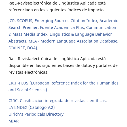
RæL-Revistælectrónica de Lingüística Aplicada está
referenciada en los siguientes índices de impacto:
JCR
,
SCOPUS
,
Emerging Sources Citation Index
,
Academic
Search Premier
,
Fuente Academica Plus
,
Communication
& Mass Media Index
,
Linguistics & Language Behavior
Abstracts
,
MLA - Modern Language Association Database
,
DIALNET
,
DOAJ
.
RæL-Revistælectrónica de Lingüística Aplicada está
disponible en las siguientes bases de datos y portales de
revistas electrónicas:
ERIH-PLUS (European Reference Index for the Humanities
and Social Sciences)
CIRC. Clasificación integrada de revistas científicas
.
LATINDEX (Catálogo V.2)
Ulrich's Periodicals Directory
MIAR