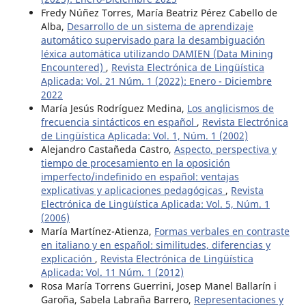
Fredy Núñez Torres, María Beatriz Pérez Cabello de
Alba,
Desarrollo de un sistema de aprendizaje
automático supervisado para la desambiguación
léxica automática utilizando DAMIEN (Data Mining
Encountered)
,
Revista Electrónica de Lingüística
Aplicada: Vol. 21 Núm. 1 (2022): Enero - Diciembre
2022
María Jesús Rodríguez Medina,
Los anglicismos de
frecuencia sintácticos en español
,
Revista Electrónica
de Lingüística Aplicada: Vol. 1, Núm. 1 (2002)
Alejandro Castañeda Castro,
Aspecto, perspectiva y
tiempo de procesamiento en la oposición
imperfecto/indefinido en español: ventajas
explicativas y aplicaciones pedagógicas
,
Revista
Electrónica de Lingüística Aplicada: Vol. 5, Núm. 1
(2006)
María Martínez-Atienza,
Formas verbales en contraste
en italiano y en español: similitudes, diferencias y
explicación
,
Revista Electrónica de Lingüística
Aplicada: Vol. 11 Núm. 1 (2012)
Rosa María Torrens Guerrini, Josep Manel Ballarín i
Garoña, Sabela Labraña Barrero,
Representaciones y