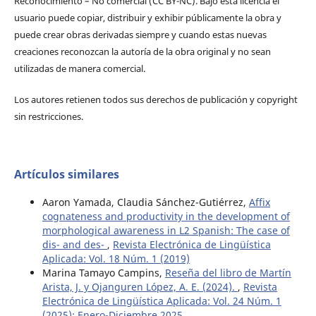
Reconocimiento – No comercial (CC BY-­NC). Bajo esta licencia el
usuario puede copiar, distribuir y exhibir públicamente la obra y
puede crear obras derivadas siempre y cuando estas nuevas
creaciones reconozcan la autoría de la obra original y no sean
utilizadas de manera comercial.
Los autores retienen todos sus derechos de publicación y copyright
sin restricciones.
Artículos similares
Aaron Yamada, Claudia Sánchez-Gutiérrez,
Affix
cognateness and productivity in the development of
morphological awareness in L2 Spanish: The case of
dis- and des-
,
Revista Electrónica de Lingüística
Aplicada: Vol. 18 Núm. 1 (2019)
Marina Tamayo Campins,
Reseña del libro de Martín
Arista, J. y Ojanguren López, A. E. (2024).
,
Revista
Electrónica de Lingüística Aplicada: Vol. 24 Núm. 1
(2025): Enero-Diciembre 2025