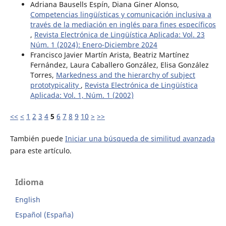
Adriana Bausells Espín, Diana Giner Alonso,
Competencias lingüísticas y comunicación inclusiva a
través de la mediación en inglés para fines específicos
,
Revista Electrónica de Lingüística Aplicada: Vol. 23
Núm. 1 (2024): Enero-Diciembre 2024
Francisco Javier Martín Arista, Beatriz Martínez
Fernández, Laura Caballero González, Elisa González
Torres,
Markedness and the hierarchy of subject
prototypicality
,
Revista Electrónica de Lingüística
Aplicada: Vol. 1, Núm. 1 (2002)
<<
<
1
2
3
4
5
6
7
8
9
10
>
>>
También puede
Iniciar una búsqueda de similitud avanzada
para este artículo.
Idioma
English
Español (España)