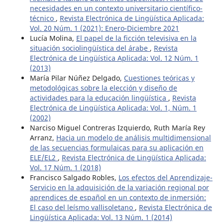
necesidades en un contexto universitario científico-
técnico
,
Revista Electrónica de Lingüística Aplicada:
Vol. 20 Núm. 1 (2021): Enero-Diciembre 2021
Lucía Molina,
El papel de la ficción televisiva en la
situación sociolingüística del árabe
,
Revista
Electrónica de Lingüística Aplicada: Vol. 12 Núm. 1
(2013)
María Pilar Núñez Delgado,
Cuestiones teóricas y
metodológicas sobre la elección y diseño de
actividades para la educación lingüística
,
Revista
Electrónica de Lingüística Aplicada: Vol. 1, Núm. 1
(2002)
Narciso Miguel Contreras Izquierdo, Ruth María Rey
Arranz,
Hacia un modelo de análisis multidimensional
de las secuencias formulaicas para su aplicación en
ELE/EL2
,
Revista Electrónica de Lingüística Aplicada:
Vol. 17 Núm. 1 (2018)
Francisco Salgado Robles,
Los efectos del Aprendizaje-
Servicio en la adquisición de la variación regional por
aprendices de español en un contexto de inmersión:
El caso del leísmo vallisoletano
,
Revista Electrónica de
Lingüística Aplicada: Vol. 13 Núm. 1 (2014)