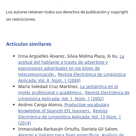
Los autores retienen todos sus derechos de publicación y copyright
sin restricciones.
Artículos similares
Irina Argüelles Álvarez, Silvia Molina Plaza, Xi Xu,
La
actitud del hablante a través de adverbios y
expresiones adverbiales en los blogs de
telecomunicación
,
Revista Electrónica de Lingüística
Aplicada: Vol. 8, Núm. 1 (2009)
María Soledad Cruz Martínez,
La semántica en el
inglés profesional y académico
,
Revista Electrónica de
Lingüística Aplicada: Vol. 1, Núm. 1 (2002)
Andres Canga Alonso,
Productive vocabulary
knowledge of Spanish EFL learners
,
Revista
Electrónica de Lingüística Aplicada: Vol. 13 Núm. 1
(2014)
Inmaculada Barbasán Ortuño, Daniela Gil Salom,
Alemán e italiano para fines específicos. Análisis de