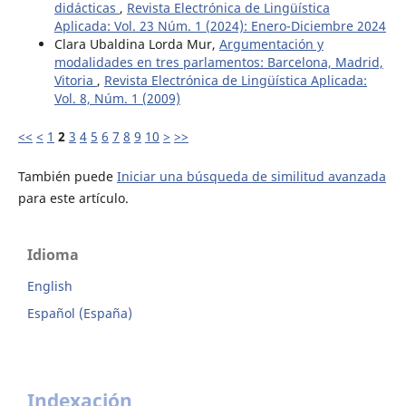
didácticas
,
Revista Electrónica de Lingüística
Aplicada: Vol. 23 Núm. 1 (2024): Enero-Diciembre 2024
Clara Ubaldina Lorda Mur,
Argumentación y
modalidades en tres parlamentos: Barcelona, Madrid,
Vitoria
,
Revista Electrónica de Lingüística Aplicada:
Vol. 8, Núm. 1 (2009)
<<
<
1
2
3
4
5
6
7
8
9
10
>
>>
También puede
Iniciar una búsqueda de similitud avanzada
para este artículo.
Idioma
English
Español (España)
Indexación