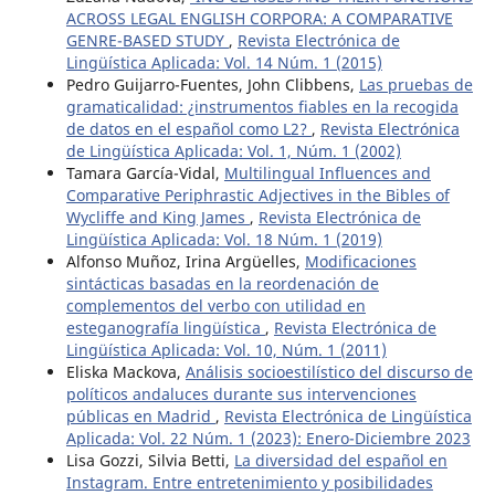
ACROSS LEGAL ENGLISH CORPORA: A COMPARATIVE
GENRE-BASED STUDY
,
Revista Electrónica de
Lingüística Aplicada: Vol. 14 Núm. 1 (2015)
Pedro Guijarro-Fuentes, John Clibbens,
Las pruebas de
gramaticalidad: ¿instrumentos fiables en la recogida
de datos en el español como L2?
,
Revista Electrónica
de Lingüística Aplicada: Vol. 1, Núm. 1 (2002)
Tamara García-Vidal,
Multilingual Influences and
Comparative Periphrastic Adjectives in the Bibles of
Wycliffe and King James
,
Revista Electrónica de
Lingüística Aplicada: Vol. 18 Núm. 1 (2019)
Alfonso Muñoz, Irina Argüelles,
Modificaciones
sintácticas basadas en la reordenación de
complementos del verbo con utilidad en
esteganografía lingüística
,
Revista Electrónica de
Lingüística Aplicada: Vol. 10, Núm. 1 (2011)
Eliska Mackova,
Análisis socioestilístico del discurso de
políticos andaluces durante sus intervenciones
públicas en Madrid
,
Revista Electrónica de Lingüística
Aplicada: Vol. 22 Núm. 1 (2023): Enero-Diciembre 2023
Lisa Gozzi, Silvia Betti,
La diversidad del español en
Instagram. Entre entretenimiento y posibilidades