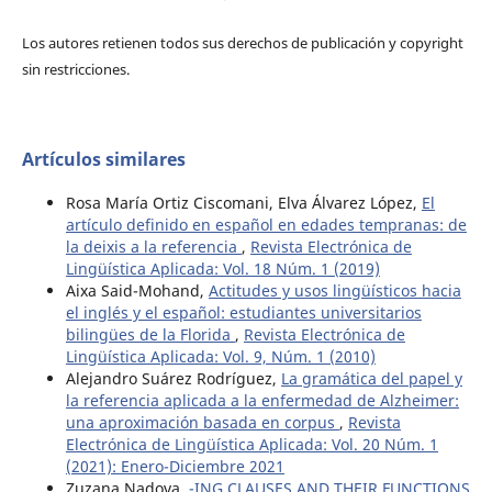
Los autores retienen todos sus derechos de publicación y copyright
sin restricciones.
Artículos similares
Rosa María Ortiz Ciscomani, Elva Álvarez López,
El
artículo definido en español en edades tempranas: de
la deixis a la referencia
,
Revista Electrónica de
Lingüística Aplicada: Vol. 18 Núm. 1 (2019)
Aixa Said-Mohand,
Actitudes y usos lingüísticos hacia
el inglés y el español: estudiantes universitarios
bilingües de la Florida
,
Revista Electrónica de
Lingüística Aplicada: Vol. 9, Núm. 1 (2010)
Alejandro Suárez Rodríguez,
La gramática del papel y
la referencia aplicada a la enfermedad de Alzheimer:
una aproximación basada en corpus
,
Revista
Electrónica de Lingüística Aplicada: Vol. 20 Núm. 1
(2021): Enero-Diciembre 2021
Zuzana Nadova,
-ING CLAUSES AND THEIR FUNCTIONS