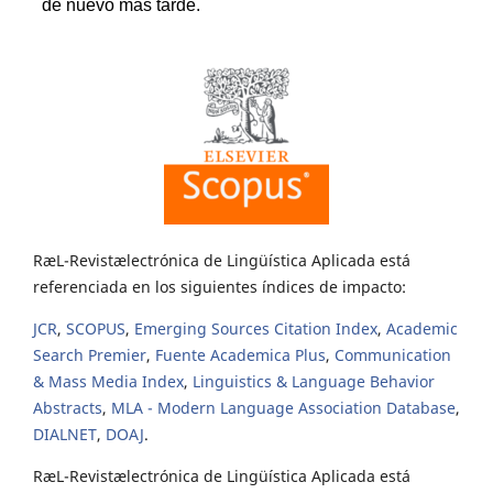
RæL-Revistælectrónica de Lingüística Aplicada está
referenciada en los siguientes índices de impacto:
JCR
,
SCOPUS
,
Emerging Sources Citation Index
,
Academic
Search Premier
,
Fuente Academica Plus
,
Communication
& Mass Media Index
,
Linguistics & Language Behavior
Abstracts
,
MLA - Modern Language Association Database
,
DIALNET
,
DOAJ
.
RæL-Revistælectrónica de Lingüística Aplicada está