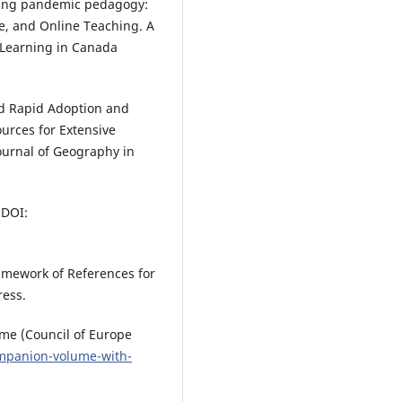
anding pandemic pedagogy:
, and Online Teaching. A
E-Learning in Canada
and Rapid Adoption and
urces for Extensive
ournal of Geography in
DOI:
mework of References for
ress.
me (Council of Europe
ompanion-volume-with-