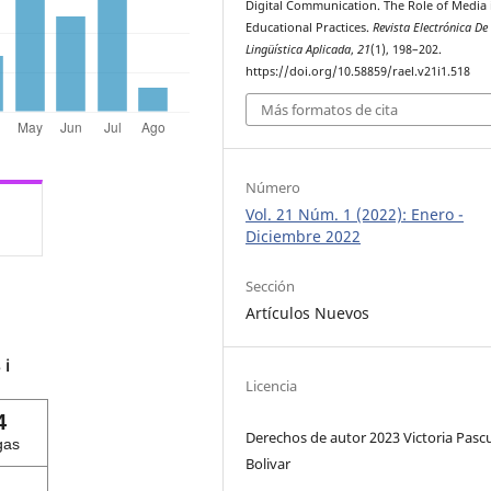
Digital Communication. The Role of Media
Educational Practices.
Revista Electrónica De
Lingüística Aplicada
,
21
(1), 198–202.
https://doi.org/10.58859/rael.v21i1.518
Más formatos de cita
Número
Vol. 21 Núm. 1 (2022): Enero -
Diciembre 2022
Sección
Artículos Nuevos
s
ℹ️
Licencia
4
Derechos de autor 2023 Victoria Pasc
gas
Bolivar