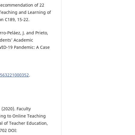
 Recommendation of 22
Teaching and Learning of
on C189, 15-22.
ro-Peláez, J. and Prieto,
udents’ Academic
VID-19 Pandemic: A Case
47563221000352
.
 (2020). Faculty
ning to Online Teaching
l of Teacher Education,
5702 DOI: