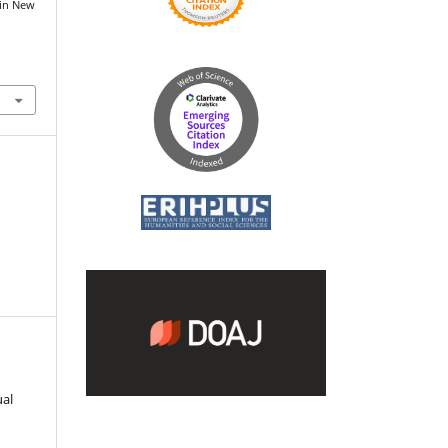
 in New
ual