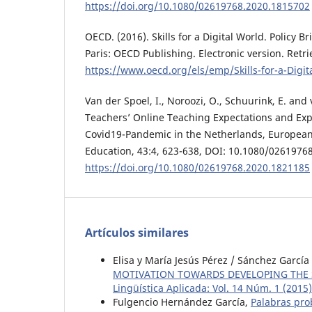
https://doi.org/10.1080/02619768.2020.1815702
OECD. (2016). Skills for a Digital World. Policy B
Paris: OECD Publishing. Electronic version. Retr
https://www.oecd.org/els/emp/Skills-for-a-Digit
Van der Spoel, I., Noroozi, O., Schuurink, E. and 
Teachers’ Online Teaching Expectations and Exp
Covid19-Pandemic in the Netherlands, European
Education, 43:4, 623-638, DOI: 10.1080/0261976
https://doi.org/10.1080/02619768.2020.1821185
Artículos similares
Elisa y María Jesús Pérez / Sánchez Garcí
MOTIVATION TOWARDS DEVELOPING THE S
Lingüística Aplicada: Vol. 14 Núm. 1 (2015)
Fulgencio Hernández García,
Palabras pro