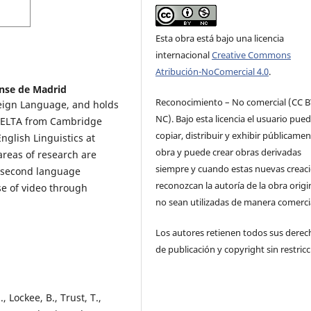
Esta obra está bajo una licencia
internacional
Creative Commons
Atribución-NoComercial 4.0
.
nse de Madrid
Reconocimiento – No comercial (CC B
reign Language, and holds
NC). Bajo esta licencia el usuario pue
 CELTA from Cambridge
copiar, distribuir y exhibir públicamen
English Linguistics at
obra y puede crear obras derivadas
reas of research are
siempre y cuando estas nuevas creac
n, second language
reconozcan la autoría de la obra origi
se of video through
no sean utilizadas de manera comercia
Los autores retienen todos sus derec
de publicación y copyright sin restricc
 Lockee, B., Trust, T.,