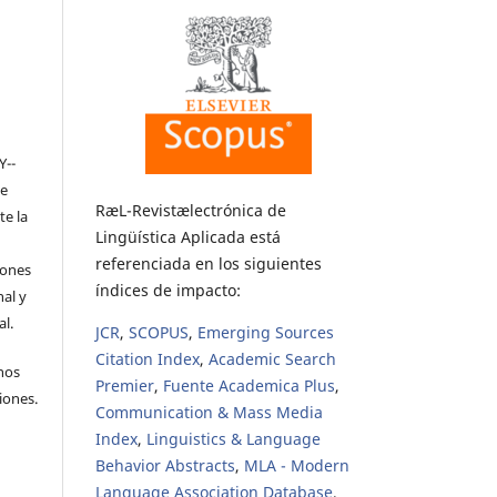
Y-­
de
RæL-Revistælectrónica de
te la
Lingüística Aplicada está
referenciada en los siguientes
iones
índices de impacto:
nal y
l.
JCR
,
SCOPUS
,
Emerging Sources
Citation Index
,
Academic Search
hos
Premier
,
Fuente Academica Plus
,
iones.
Communication & Mass Media
Index
,
Linguistics & Language
Behavior Abstracts
,
MLA - Modern
Language Association Database
,