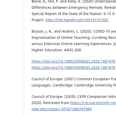
Bond, A., Hill, P. and Kelly, K. (2020) Underst
Differences between Emergency Remote, Remote
Special Report of the State of the Nation: K-12 
Project.
http://hdl.handle.net/10919/101905
Bryson, J. R., and Andres, L. (2020). COVID-19 
Improvisation of Online Teaching: Curating Reso
versus Intensive Online Learning Experiences. J
Higher Education, 44(4), 608.
https://doi.org/10.1080/03098265.2020.1807478
https://doi.org/10.1080/03098265.2020.1807478
Council of Europe. (2001) Common European Fra
Languages. Cambridge: Cambridge University P
Council of Europe. (2020). CEFR Companion Volu
2020). Retrieved from
https://rm.coe.int/cefr-c
new-descriptors-2018/1680787989