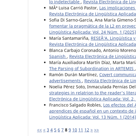
lo indetectable
,
Revista Electrónica de Lin
MÂª Luisa Carrió Pastor,
Las implicaciones 
Revista Electrónica de Lingüística Aplicada
Sofia Di Sarno-García, Ana María Gimeno-Sa
fomentar la pragmática de la L2 en proyec
Lingüística Aplicada: Vol. 24 Núm. 1 (202
María Santamariña,
RESEÃ‘A. Lingüística 
Revista Electrónica de Lingüística Aplicada
Blanca Carbajo Coronado, Antonio Moreno
Spanish
,
Revista Electrónica de Lingüísti
María Auxiliadora Martín Díaz, Marta Mar
The Parsing of Subordination in ARTEMIS
Ramón Durán Martínez,
Covert communicat
advertisements
,
Revista Electrónica de Li
Noelia Pérez Soto, Inmaculada Pernías De
strategies in relatrion to the reader's li
Electrónica de Lingüística Aplicada: Vol. 2
Francisco Salgado Robles,
Los efectos del 
aprendices de español en un contexto de i
Lingüística Aplicada: Vol. 13 Núm. 1 (2014)
<<
<
3
4
5
6
7
8
9
10
11
12
>
>>