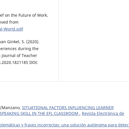
rief on the Future of Work.
ieved from
al-World.pdf
van Ginkel, S. (2020).
eriences during the
 Journal of Teacher
8.2020.1821185 DOI:
a /Manzano,
SITUATIONAL FACTORS INFLUENCING LEARNER
PEAKING SKILL IN THE EFL CLASSROOM
,
Revista Electrónica de
blemáticas y frases incorrectas: una solución autónoma para detec