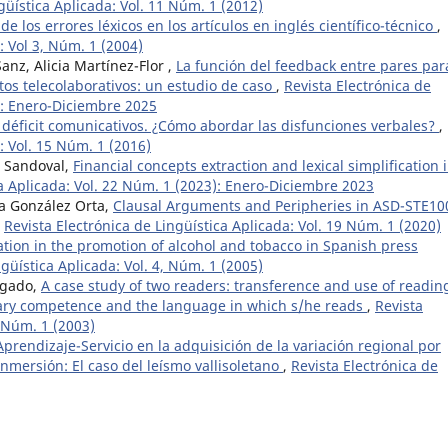
güística Aplicada: Vol. 11 Núm. 1 (2012)
de los errores léxicos en los artículos en inglés científico-técnico
,
: Vol 3, Núm. 1 (2004)
nz, Alicia Martínez-Flor ,
La función del feedback entre pares par
tos telecolaborativos: un estudio de caso
,
Revista Electrónica de
5): Enero-Diciembre 2025
y déficit comunicativos. ¿Cómo abordar las disfunciones verbales?
,
: Vol. 15 Núm. 1 (2016)
 Sandoval,
Financial concepts extraction and lexical simplification 
ca Aplicada: Vol. 22 Núm. 1 (2023): Enero-Diciembre 2023
ía González Orta,
Clausal Arguments and Peripheries in ASD-STE10
,
Revista Electrónica de Lingüística Aplicada: Vol. 19 Núm. 1 (2020)
ion in the promotion of alcohol and tobacco in Spanish press
ngüística Aplicada: Vol. 4, Núm. 1 (2005)
lgado,
A case study of two readers: transference and use of readin
terary competence and the language in which s/he reads
,
Revista
, Núm. 1 (2003)
Aprendizaje-Servicio en la adquisición de la variación regional por
nmersión: El caso del leísmo vallisoletano
,
Revista Electrónica de