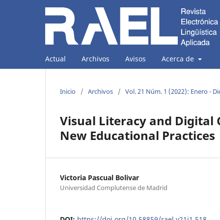
Actual
Archivos
Avisos
Acerca de
Inicio
/
Archivos
/
Vol. 21 Núm. 1 (2022): Enero - D
Visual Literacy and Digita
New Educational Practices
Victoria Pascual Bolivar
Universidad Complutense de Madrid
DOI:
https://doi.org/10.58859/rael.v21i1.518