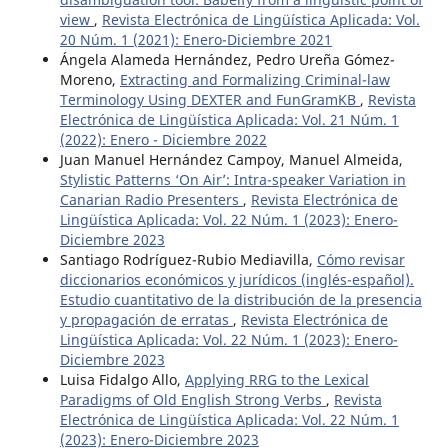
view
,
Revista Electrónica de Lingüística Aplicada: Vol.
20 Núm. 1 (2021): Enero-Diciembre 2021
Ángela Alameda Hernández, Pedro Ureña Gómez-
Moreno,
Extracting and Formalizing Criminal-law
Terminology Using DEXTER and FunGramKB
,
Revista
Electrónica de Lingüística Aplicada: Vol. 21 Núm. 1
(2022): Enero - Diciembre 2022
Juan Manuel Hernández Campoy, Manuel Almeida,
Stylistic Patterns ‘On Air’: Intra-speaker Variation in
Canarian Radio Presenters
,
Revista Electrónica de
Lingüística Aplicada: Vol. 22 Núm. 1 (2023): Enero-
Diciembre 2023
Santiago Rodríguez-Rubio Mediavilla,
Cómo revisar
diccionarios económicos y jurídicos (inglés-español).
Estudio cuantitativo de la distribución de la presencia
y propagación de erratas
,
Revista Electrónica de
Lingüística Aplicada: Vol. 22 Núm. 1 (2023): Enero-
Diciembre 2023
Luisa Fidalgo Allo,
Applying RRG to the Lexical
Paradigms of Old English Strong Verbs
,
Revista
Electrónica de Lingüística Aplicada: Vol. 22 Núm. 1
(2023): Enero-Diciembre 2023