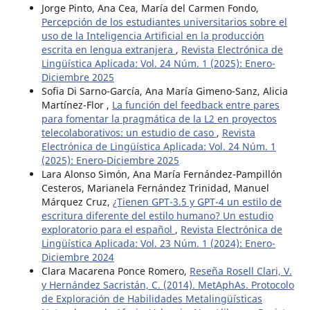
Jorge Pinto, Ana Cea, María del Carmen Fondo,
Percepción de los estudiantes universitarios sobre el
uso de la Inteligencia Artificial en la producción
escrita en lengua extranjera
,
Revista Electrónica de
Lingüística Aplicada: Vol. 24 Núm. 1 (2025): Enero-
Diciembre 2025
Sofia Di Sarno-García, Ana María Gimeno-Sanz, Alicia
Martínez-Flor ,
La función del feedback entre pares
para fomentar la pragmática de la L2 en proyectos
telecolaborativos: un estudio de caso
,
Revista
Electrónica de Lingüística Aplicada: Vol. 24 Núm. 1
(2025): Enero-Diciembre 2025
Lara Alonso Simón, Ana María Fernández-Pampillón
Cesteros, Marianela Fernández Trinidad, Manuel
Márquez Cruz,
¿Tienen GPT-3.5 y GPT-4 un estilo de
escritura diferente del estilo humano? Un estudio
exploratorio para el español
,
Revista Electrónica de
Lingüística Aplicada: Vol. 23 Núm. 1 (2024): Enero-
Diciembre 2024
Clara Macarena Ponce Romero,
Reseña Rosell Clari, V.
y Hernández Sacristán, C. (2014). MetAphAs. Protocolo
de Exploración de Habilidades Metalingüísticas