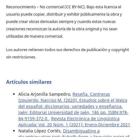
Reconocimiento – No comercial (CC BY-­NC). Bajo esta licencia el
usuario puede copiar, distribuir y exhibir públicamente la obra y
puede crear obras derivadas siempre y cuando estas nuevas
creaciones reconozcan la autoría de la obra original y no sean
utilizadas de manera comercial.
Los autores retienen todos sus derechos de publicación y copyright
sin restricciones.
Artículos similares
Alicia Arjonilla Sampedro,
Reseña. Contreras
Izquierdo, Narciso M. (2020). Estudios sobre el léxico
del español: diccionarios, variedades y enseñanza.
Jaén: Editorial Universidad de Jaén, 186 pp. ISBN:978-
84-9159-372-0
,
Revista Electrónica de Lingüística
Aplicada: Vol. 20 Núm. 1 (2021): Enero-Diciembre 2021
Natalia López Cortés,
Disambiguating a
disambiguation tool: Babelfy from a linguistic point of