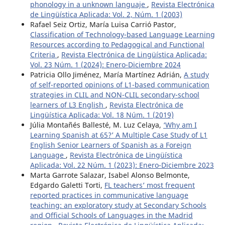
phonology in a unknown languaje
,
Revista Electrónica
de Lingüística Aplicada: Vol. 2, Núm. 1 (2003)
Rafael Seiz Ortiz, María Luisa Carrió Pastor,
Classification of Technology-based Language Learning
Resources according to Pedagogical and Functional
Criteria
,
Revista Electrónica de Lingüística Aplicada:
Vol. 23 Núm. 1 (2024): Enero-Diciembre 2024
Patricia Ollo Jiménez, María Martínez Adrián,
A study
of self-reported opinions of L1-based communication
strategies in CLIL and NON-CLIL secondary-school
learners of L3 English
,
Revista Electrónica de
Lingüística Aplicada: Vol. 18 Núm. 1 (2019)
Júlia Montañés Ballesté, M. Luz Celaya,
‘Why am I
Learning Spanish at 65?’ A Multiple Case Study of L1
English Senior Learners of Spanish as a Foreign
Language
,
Revista Electrónica de Lingüística
Aplicada: Vol. 22 Núm. 1 (2023): Enero-Diciembre 2023
Marta Garrote Salazar, Isabel Alonso Belmonte,
Edgardo Galetti Torti,
FL teachers’ most frequent
reported practices in communicative language
teaching: an exploratory study at Secondary Schools
and Official Schools of Languages in the Madrid