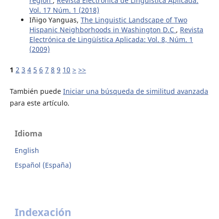
region
,
Revista Electrónica de Lingüística Aplicada:
Vol. 17 Núm. 1 (2018)
Iñigo Yanguas,
The Linguistic Landscape of Two
Hispanic Neighborhoods in Washington D.C
,
Revista
Electrónica de Lingüística Aplicada: Vol. 8, Núm. 1
(2009)
1
2
3
4
5
6
7
8
9
10
>
>>
También puede
Iniciar una búsqueda de similitud avanzada
para este artículo.
Idioma
English
Español (España)
Indexación