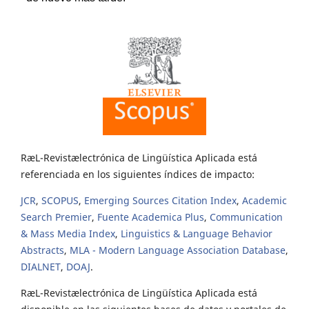
RæL-Revistælectrónica de Lingüística Aplicada está
referenciada en los siguientes índices de impacto:
JCR
,
SCOPUS
,
Emerging Sources Citation Index
,
Academic
Search Premier
,
Fuente Academica Plus
,
Communication
& Mass Media Index
,
Linguistics & Language Behavior
Abstracts
,
MLA - Modern Language Association Database
,
DIALNET
,
DOAJ
.
RæL-Revistælectrónica de Lingüística Aplicada está