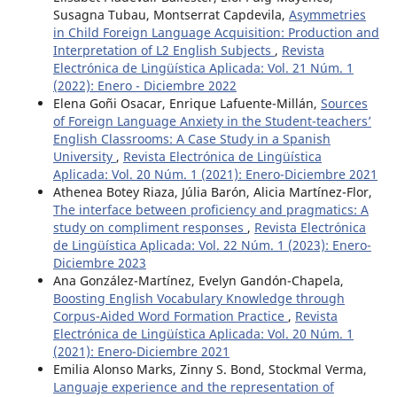
Susagna Tubau, Montserrat Capdevila,
Asymmetries
in Child Foreign Language Acquisition: Production and
Interpretation of L2 English Subjects
,
Revista
Electrónica de Lingüística Aplicada: Vol. 21 Núm. 1
(2022): Enero - Diciembre 2022
Elena Goñi Osacar, Enrique Lafuente-Millán,
Sources
of Foreign Language Anxiety in the Student-teachers’
English Classrooms: A Case Study in a Spanish
University
,
Revista Electrónica de Lingüística
Aplicada: Vol. 20 Núm. 1 (2021): Enero-Diciembre 2021
Athenea Botey Riaza, Júlia Barón, Alicia Martínez-Flor,
The interface between proficiency and pragmatics: A
study on compliment responses
,
Revista Electrónica
de Lingüística Aplicada: Vol. 22 Núm. 1 (2023): Enero-
Diciembre 2023
Ana González-Martínez, Evelyn Gandón-Chapela,
Boosting English Vocabulary Knowledge through
Corpus-Aided Word Formation Practice
,
Revista
Electrónica de Lingüística Aplicada: Vol. 20 Núm. 1
(2021): Enero-Diciembre 2021
Emilia Alonso Marks, Zinny S. Bond, Stockmal Verma,
Languaje experience and the representation of