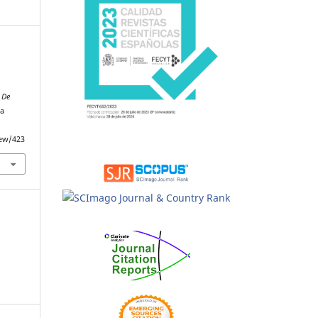
n
 De
 a
iew/423