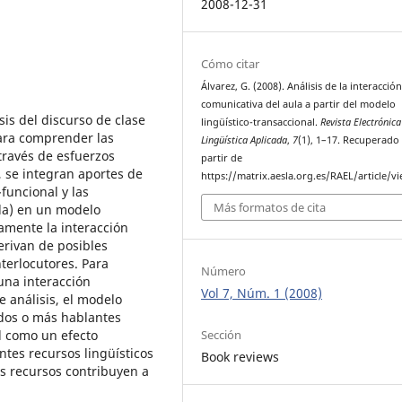
2008-12-31
Cómo citar
Álvarez, G. (2008). Análisis de la interacció
comunicativa del aula a partir del modelo
is del discurso de clase
lingüístico-transaccional.
Revista Electrónica
ara comprender las
Lingüística Aplicada
,
7
(1), 1–17. Recuperado
 través de esfuerzos
partir de
, se integran aportes de
https://matrix.aesla.org.es/RAEL/article/v
-funcional y las
Más formatos de cita
bla) en un modelo
vamente la interacción
erivan de posibles
terlocutores. Para
Número
una interacción
Vol 7, Núm. 1 (2008)
e análisis, el modelo
 dos o más hablantes
Sección
l como un efecto
ntes recursos lingüísticos
Book reviews
s recursos contribuyen a