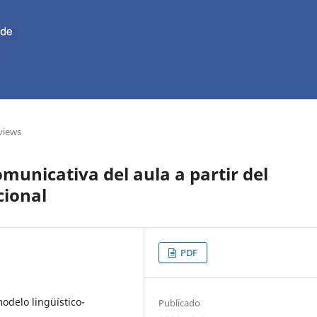
views
omunicativa del aula a partir del
cional
PDF
modelo lingüístico-
Publicado