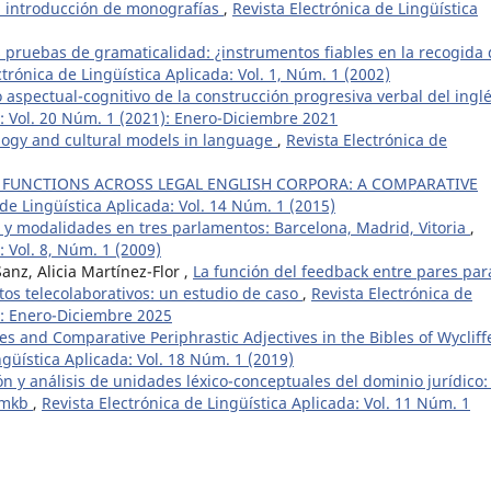
la introducción de monografías
,
Revista Electrónica de Lingüística
 pruebas de gramaticalidad: ¿instrumentos fiables en la recogida
ctrónica de Lingüística Aplicada: Vol. 1, Núm. 1 (2002)
o aspectual-cognitivo de la construcción progresiva verbal del ingl
a: Vol. 20 Núm. 1 (2021): Enero-Diciembre 2021
ology and cultural models in language
,
Revista Electrónica de
R FUNCTIONS ACROSS LEGAL ENGLISH CORPORA: A COMPARATIVE
 de Lingüística Aplicada: Vol. 14 Núm. 1 (2015)
y modalidades en tres parlamentos: Barcelona, Madrid, Vitoria
,
: Vol. 8, Núm. 1 (2009)
nz, Alicia Martínez-Flor ,
La función del feedback entre pares par
tos telecolaborativos: un estudio de caso
,
Revista Electrónica de
5): Enero-Diciembre 2025
es and Comparative Periphrastic Adjectives in the Bibles of Wycliff
ngüística Aplicada: Vol. 18 Núm. 1 (2019)
ón y análisis de unidades léxico-conceptuales del dominio jurídico:
amkb
,
Revista Electrónica de Lingüística Aplicada: Vol. 11 Núm. 1