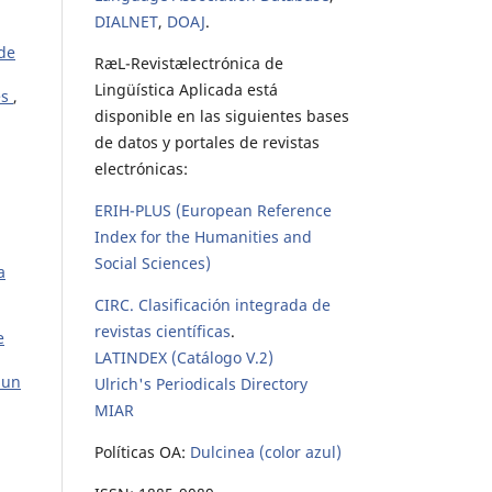
DIALNET
,
DOAJ
.
 de
RæL-Revistælectrónica de
Lingüística Aplicada está
és
,
disponible en las siguientes bases
de datos y portales de revistas
electrónicas:
ERIH-PLUS (European Reference
Index for the Humanities and
Social Sciences)
a
CIRC. Clasificación integrada de
revistas científicas
.
e
LATINDEX (Catálogo V.2)
 un
Ulrich's Periodicals Directory
MIAR
Políticas OA:
Dulcinea (color azul)