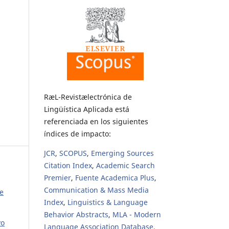
RæL-Revistælectrónica de
Lingüística Aplicada está
referenciada en los siguientes
índices de impacto:
JCR
,
SCOPUS
,
Emerging Sources
Citation Index
,
Academic Search
Premier
,
Fuente Academica Plus
,
Communication & Mass Media
e
Index
,
Linguistics & Language
Behavior Abstracts
,
MLA - Modern
vo
Language Association Database
,