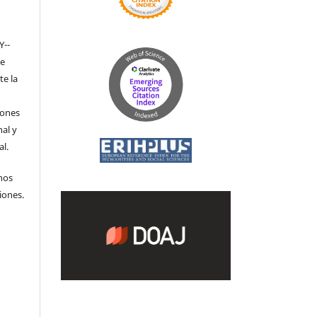
Y-­
de
te la
iones
nal y
l.
hos
iones.