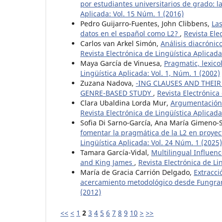
por estudiantes universitarios de grado: 
Aplicada: Vol. 15 Núm. 1 (2016)
Pedro Guijarro-Fuentes, John Clibbens,
Las
datos en el español como L2?
,
Revista Ele
Carlos van Arkel Simón,
Análisis diacrónic
Revista Electrónica de Lingüística Aplicad
Maya García de Vinuesa,
Pragmatic, lexic
Lingüística Aplicada: Vol. 1, Núm. 1 (2002)
Zuzana Nadova,
-ING CLAUSES AND THEI
GENRE-BASED STUDY
,
Revista Electrónica
Clara Ubaldina Lorda Mur,
Argumentación 
Revista Electrónica de Lingüística Aplicada
Sofia Di Sarno-García, Ana María Gimeno-Sa
fomentar la pragmática de la L2 en proyec
Lingüística Aplicada: Vol. 24 Núm. 1 (202
Tamara García-Vidal,
Multilingual Influenc
and King James
,
Revista Electrónica de Li
María de Gracia Carrión Delgado,
Extracci
acercamiento metodológico desde Fungr
(2012)
<<
<
1
2
3
4
5
6
7
8
9
10
>
>>