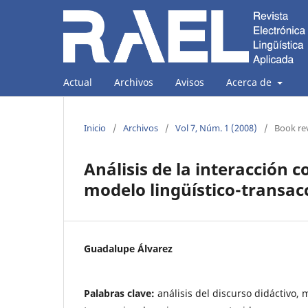
Actual
Archivos
Avisos
Acerca de
Inicio
/
Archivos
/
Vol 7, Núm. 1 (2008)
/
Book re
Análisis de la interacción c
modelo lingüístico-transac
Guadalupe Álvarez
Palabras clave:
análisis del discurso didáctivo, 