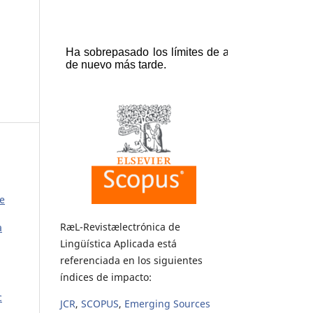
de
RæL-Revistælectrónica de
a
Lingüística Aplicada está
referenciada en los siguientes
índices de impacto:
c
JCR
,
SCOPUS
,
Emerging Sources