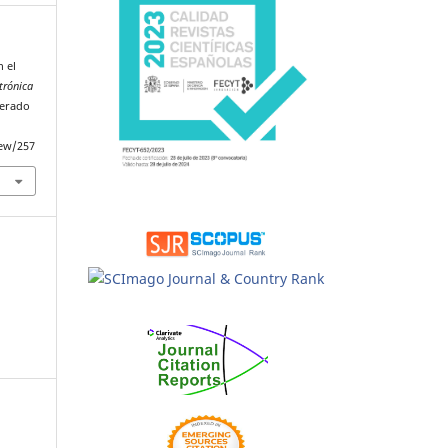
n el
trónica
perado
iew/257