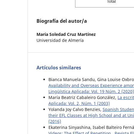
Total
Biografía del autor/a
María Soledad Cruz Martínez
Universidad de Almería
Artículos similares
Bianca Manuela Sandu, Gina Louise Oxbr
Availability and Overseas Experience amo
Lingüística Aplicada: Vol. 19 Núm. 2 (2020)
María Beatriz Cabaleiro González,
La escri
Aplicada: Vol. 2, Núm. 1 (2003)
Yolanda Joy Calvo Benzies,
Spanish Student
their EFL Classes at High School and at Un
(2016)
Ekaterina Sinyashina, Isabel Balteiro Fer
Videos: The Effect of Repetition
,
Revista E