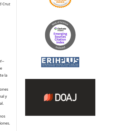
d Cruz
Y-­
de
te la
iones
nal y
l.
hos
iones.