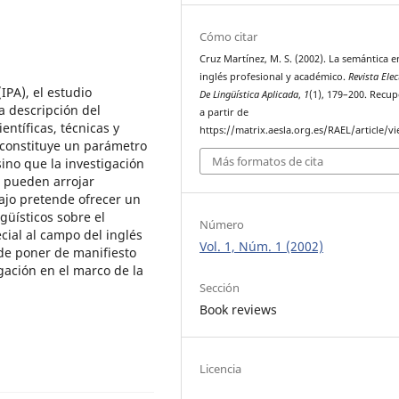
Cómo citar
Cruz Martínez, M. S. (2002). La semántica e
inglés profesional y académico.
Revista Elec
IPA), el estudio
De Lingüística Aplicada
,
1
(1), 179–200. Recu
a descripción del
a partir de
entíficas, técnicas y
https://matrix.aesla.org.es/RAEL/article/v
 constituye un parámetro
Más formatos de cita
ino que la investigación
e pueden arrojar
bajo pretende ofrecer un
güísticos sobre el
Número
cial al campo del inglés
Vol. 1, Núm. 1 (2002)
 de poner de manifiesto
gación en el marco de la
Sección
Book reviews
Licencia