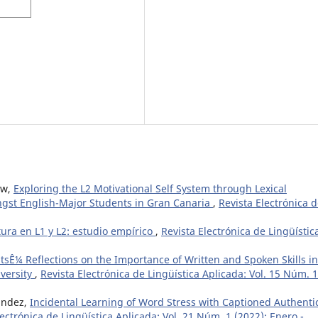
ow,
Exploring the L2 Motivational Self System through Lexical
ngst English-Major Students in Gran Canaria
,
Revista Electrónica 
tura en L1 y L2: estudio empírico
,
Revista Electrónica de Lingüístic
sÊ¼ Reflections on the Importance of Written and Spoken Skills in
iversity
,
Revista Electrónica de Lingüística Aplicada: Vol. 15 Núm. 1
nández,
Incidental Learning of Word Stress with Captioned Authenti
lectrónica de Lingüística Aplicada: Vol. 21 Núm. 1 (2022): Enero -