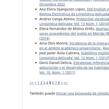
Diciembre 2022
Ana Elvira Ojanguren López,
Old English v
Revista Electrónica de Lingüística Aplicada
Andres Canga Alonso,
Productive vocabul
Lingüística Aplicada: Vol. 13 Núm. 1 (2014)
Elena Fernández de Molina Ortés,
Aportaci
voces procedentes del inglés en Mérida (
(2014)
Aina Obis Monné,
Incidencia de la intera
en el ámbito académico universitario
,
Rev
José Javier Ávila-Cabrera,
Subtitling multil
Lingüística Aplicada: Vol. 12 Núm. 1 (2013)
Darío Daniel Delicia,
Estrategias inferenci
adquisición y el desarrollo de las habilida
Vol. 10, Núm. 1 (2011)
<<
<
1
2
3
4
5
6
7
8
>
>>
También puede
Iniciar una búsqueda de simili