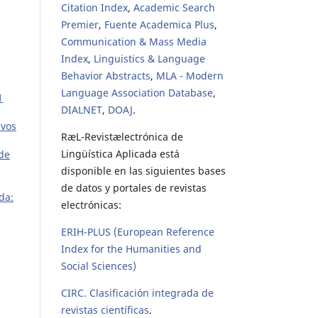
Citation Index
,
Academic Search
Premier
,
Fuente Academica Plus
,
Communication & Mass Media
Index
,
Linguistics & Language
Behavior Abstracts
,
MLA - Modern
Language Association Database
,
1
DIALNET
,
DOAJ
.
ivos
RæL-Revistælectrónica de
Lingüística Aplicada está
 de
disponible en las siguientes bases
de datos y portales de revistas
da:
electrónicas:
ERIH-PLUS (European Reference
Index for the Humanities and
Social Sciences)
CIRC. Clasificación integrada de
revistas científicas
.