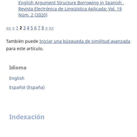
English Argument Structure Borrowing in Spanish
,
Revista Electrónica de Lingüística Aplicada: Vol. 19
Núm. 2 (2020)
<<
<
1
2
3
4
5
6
7
8
>
>>
También puede
Iniciar una búsqueda de similitud avanzada
para este artículo.
Idioma
English
Español (España)
Indexación