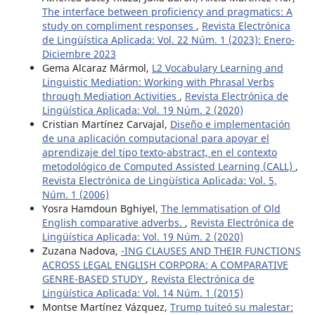
The interface between proficiency and pragmatics: A
study on compliment responses
,
Revista Electrónica
de Lingüística Aplicada: Vol. 22 Núm. 1 (2023): Enero-
Diciembre 2023
Gema Alcaraz Mármol,
L2 Vocabulary Learning and
Linguistic Mediation: Working with Phrasal Verbs
through Mediation Activities
,
Revista Electrónica de
Lingüística Aplicada: Vol. 19 Núm. 2 (2020)
Cristian Martínez Carvajal,
Diseño e implementación
de una aplicación computacional para apoyar el
aprendizaje del tipo texto-abstract, en el contexto
metodológico de Computed Assisted Learning (CALL)
,
Revista Electrónica de Lingüística Aplicada: Vol. 5,
Núm. 1 (2006)
Yosra Hamdoun Bghiyel,
The lemmatisation of Old
English comparative adverbs.
,
Revista Electrónica de
Lingüística Aplicada: Vol. 19 Núm. 2 (2020)
Zuzana Nadova,
-ING CLAUSES AND THEIR FUNCTIONS
ACROSS LEGAL ENGLISH CORPORA: A COMPARATIVE
GENRE-BASED STUDY
,
Revista Electrónica de
Lingüística Aplicada: Vol. 14 Núm. 1 (2015)
Montse Martínez Vázquez,
Trump tuiteó su malestar: