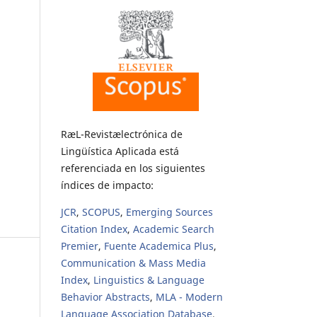
RæL-Revistælectrónica de
Lingüística Aplicada está
referenciada en los siguientes
índices de impacto:
JCR
,
SCOPUS
,
Emerging Sources
Citation Index
,
Academic Search
Premier
,
Fuente Academica Plus
,
Communication & Mass Media
Index
,
Linguistics & Language
Behavior Abstracts
,
MLA - Modern
Language Association Database
,