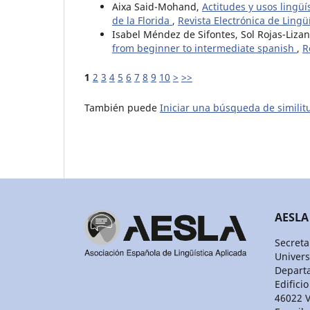
Aixa Said-Mohand,
Actitudes y usos lingüí
de la Florida
,
Revista Electrónica de Lingüí
Isabel Méndez de Sifontes, Sol Rojas-Liza
from beginner to intermediate spanish
,
R
1
2
3
4
5
6
7
8
9
10
>
>>
También puede
Iniciar una búsqueda de simili
AESLA
Secreta
Univers
Departa
Edificio
46022 V