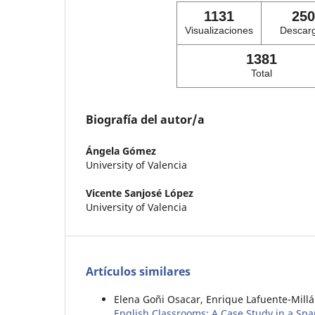
1131
250
Visualizaciones
Descar
1381
Total
Biografía del autor/a
Ángela Gómez
University of Valencia
Vicente Sanjosé López
University of Valencia
Artículos similares
Elena Goñi Osacar, Enrique Lafuente-Mill
English Classrooms: A Case Study in a Spa