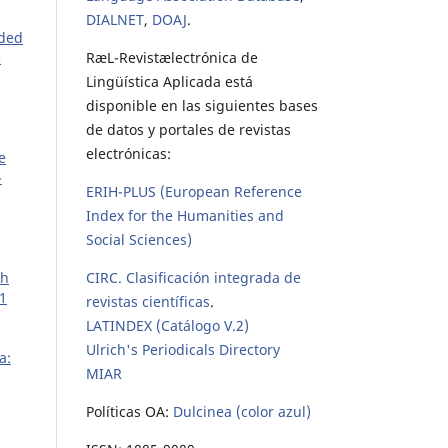
DIALNET
,
DOAJ
.
ided
RæL-Revistælectrónica de
e
Lingüística Aplicada está
disponible en las siguientes bases
de datos y portales de revistas
electrónicas:
e
-
ERIH-PLUS (European Reference
Index for the Humanities and
Social Sciences)
CIRC. Clasificación integrada de
sh
 1
revistas científicas
.
LATINDEX (Catálogo V.2)
Ulrich's Periodicals Directory
a:
MIAR
Políticas OA:
Dulcinea (color azul)