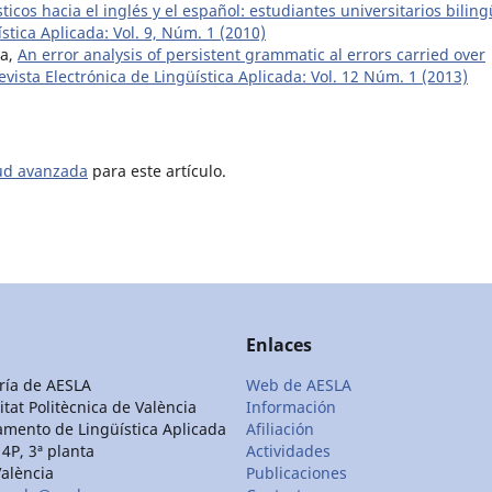
sticos hacia el inglés y el español: estudiantes universitarios bilin
stica Aplicada: Vol. 9, Núm. 1 (2010)
na,
An error analysis of persistent grammatic al errors carried over
evista Electrónica de Lingüística Aplicada: Vol. 12 Núm. 1 (2013)
tud avanzada
para este artículo.
Enlaces
ría de AESLA
Web de AESLA
itat Politècnica de València
Información
mento de Lingüística Aplicada
Afiliación
 4P, 3ª planta
Actividades
alència
Publicaciones