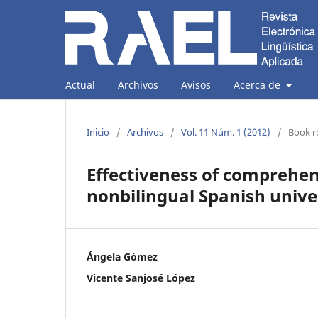
Actual
Archivos
Avisos
Acerca de
Inicio
/
Archivos
/
Vol. 11 Núm. 1 (2012)
/
Book r
Effectiveness of comprehen
nonbilingual Spanish univer
Ángela Gómez
Vicente Sanjosé López