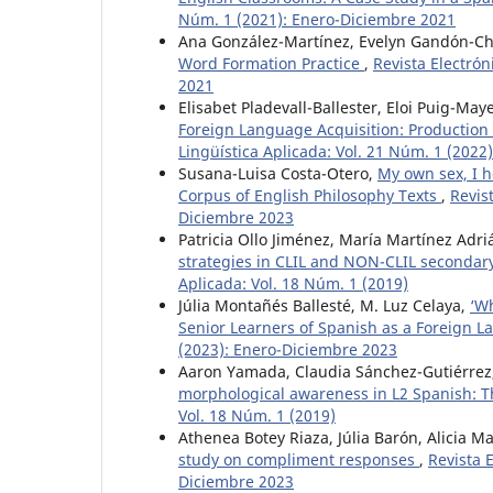
Núm. 1 (2021): Enero-Diciembre 2021
Ana González-Martínez, Evelyn Gandón-C
Word Formation Practice
,
Revista Electrón
2021
Elisabet Pladevall-Ballester, Eloi Puig-M
Foreign Language Acquisition: Production 
Lingüística Aplicada: Vol. 21 Núm. 1 (2022
Susana-Luisa Costa-Otero,
My own sex, I h
Corpus of English Philosophy Texts
,
Revis
Diciembre 2023
Patricia Ollo Jiménez, María Martínez Adri
strategies in CLIL and NON-CLIL secondary
Aplicada: Vol. 18 Núm. 1 (2019)
Júlia Montañés Ballesté, M. Luz Celaya,
‘Wh
Senior Learners of Spanish as a Foreign 
(2023): Enero-Diciembre 2023
Aaron Yamada, Claudia Sánchez-Gutiérrez
morphological awareness in L2 Spanish: T
Vol. 18 Núm. 1 (2019)
Athenea Botey Riaza, Júlia Barón, Alicia Ma
study on compliment responses
,
Revista 
Diciembre 2023