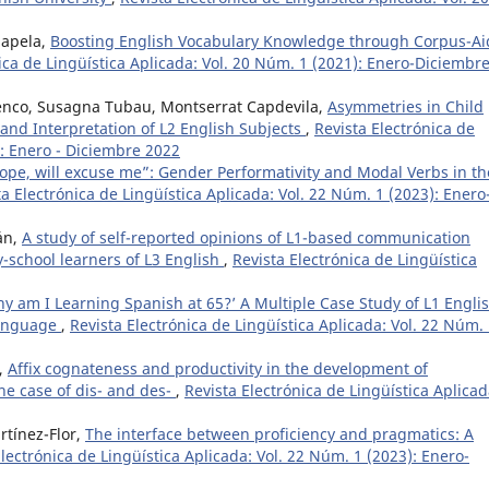
hapela,
Boosting English Vocabulary Knowledge through Corpus-A
ica de Lingüística Aplicada: Vol. 20 Núm. 1 (2021): Enero-Diciembr
ayenco, Susagna Tubau, Montserrat Capdevila,
Asymmetries in Child
and Interpretation of L2 English Subjects
,
Revista Electrónica de
): Enero - Diciembre 2022
ope, will excuse me”: Gender Performativity and Modal Verbs in th
ta Electrónica de Lingüística Aplicada: Vol. 22 Núm. 1 (2023): Enero
án,
A study of self-reported opinions of L1-based communication
-school learners of L3 English
,
Revista Electrónica de Lingüística
y am I Learning Spanish at 65?’ A Multiple Case Study of L1 Engli
Language
,
Revista Electrónica de Lingüística Aplicada: Vol. 22 Núm.
,
Affix cognateness and productivity in the development of
he case of dis- and des-
,
Revista Electrónica de Lingüística Aplicad
rtínez-Flor,
The interface between proficiency and pragmatics: A
Electrónica de Lingüística Aplicada: Vol. 22 Núm. 1 (2023): Enero-