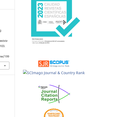
g
evista
–103.
iew/199