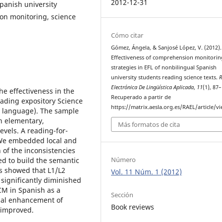
2012-12-31
panish university
on monitoring, science
Cómo citar
Gómez, Ángela, & Sanjosé López, V. (2012).
Effectiveness of comprehension monitorin
strategies in EFL of nonbilingual Spanish
university students reading science texts.
R
Electrónica De Lingüística Aplicada
,
11
(1), 87
the effectiveness in the
Recuperado a partir de
ading expository Science
https://matrix.aesla.org.es/RAEL/article/v
gn language). The sample
h elementary,
Más formatos de cita
evels. A reading-for-
 We embedded local and
n of the inconsistencies
Número
ed to build the semantic
ts showed that L1/L2
Vol. 11 Núm. 1 (2012)
 significantly diminished
CM in Spanish as a
Sección
ual enhancement of
Book reviews
y improved.