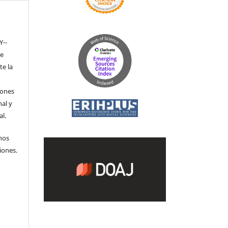
Y-­
de
te la
iones
nal y
l.
hos
iones.