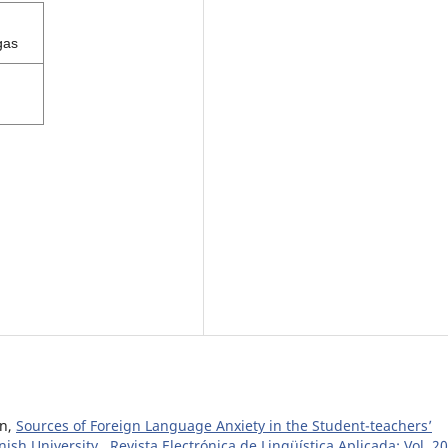
gas
án,
Sources of Foreign Language Anxiety in the Student-teachers’
nish University
,
Revista Electrónica de Lingüística Aplicada: Vol. 20