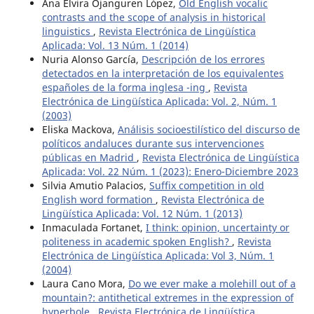
Ana Elvira Ojanguren López,
Old English vocalic
contrasts and the scope of analysis in historical
linguistics
,
Revista Electrónica de Lingüística
Aplicada: Vol. 13 Núm. 1 (2014)
Nuria Alonso García,
Descripción de los errores
detectados en la interpretación de los equivalentes
españoles de la forma inglesa -ing
,
Revista
Electrónica de Lingüística Aplicada: Vol. 2, Núm. 1
(2003)
Eliska Mackova,
Análisis socioestilístico del discurso de
políticos andaluces durante sus intervenciones
públicas en Madrid
,
Revista Electrónica de Lingüística
Aplicada: Vol. 22 Núm. 1 (2023): Enero-Diciembre 2023
Silvia Amutio Palacios,
Suffix competition in old
English word formation
,
Revista Electrónica de
Lingüística Aplicada: Vol. 12 Núm. 1 (2013)
Inmaculada Fortanet,
I think: opinion, uncertainty or
politeness in academic spoken English?
,
Revista
Electrónica de Lingüística Aplicada: Vol 3, Núm. 1
(2004)
Laura Cano Mora,
Do we ever make a molehill out of a
mountain?: antithetical extremes in the expression of
hyperbole
,
Revista Electrónica de Lingüística