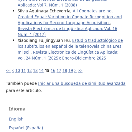
Aplicada: Vol 7, Núm. 1 (2008)
Silvia Aguinaga Echeverría,
All Cognates are not
Created Equal: Variation in Cognate Recognition and
Applications for Second Language Acquisition
,
Revista Electrónica de Lingüística Aplicada: Vol. 16
Núm. 1 (2017)
Xiaoqiang Fu, Jingyuan Hu,
Estudio traductológico de
los subtítulos en español de la telenovela china Eres
mi sol
,
Revista Electrónica de Lingüística Aplicada:
Vol. 24 Núm. 1 (2025): Enero-Diciembre 2025
<<
<
10
11
12
13
14
15
16
17
18
19
>
>>
También puede
Iniciar una búsqueda de similitud avanzada
para este artículo.
Idioma
English
Español (España)