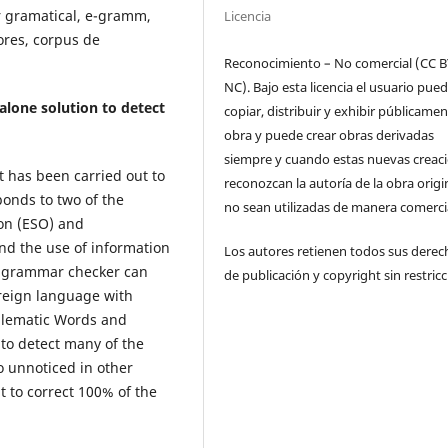
r gramatical, e-gramm,
Licencia
ores, corpus de
Reconocimiento – No comercial (CC B
NC). Bajo esta licencia el usuario pue
alone solution to detect
copiar, distribuir y exhibir públicamen
obra y puede crear obras derivadas
siempre y cuando estas nuevas creac
t has been carried out to
reconozcan la autoría de la obra origi
ponds to two of the
no sean utilizadas de manera comercia
on (ESO) and
nd the use of information
Los autores retienen todos sus derec
 grammar checker can
de publicación y copyright sin restricc
foreign language with
blematic Words and
 to detect many of the
o unnoticed in other
ht to correct 100% of the