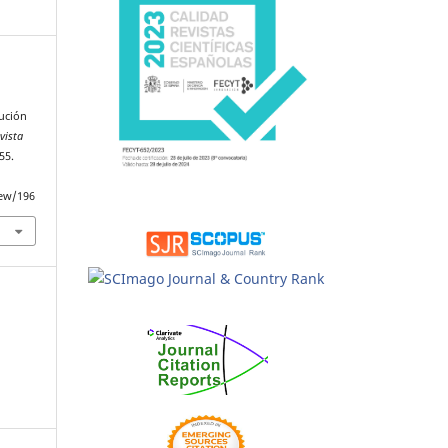
lución
vista
55.
iew/196