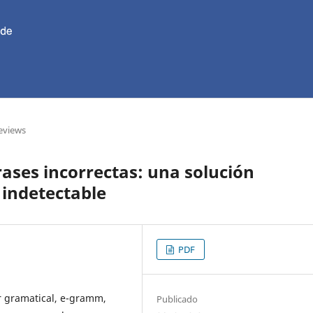
eviews
rases incorrectas: una solución
 indetectable
PDF
r gramatical, e-gramm,
Publicado