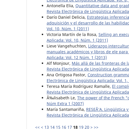
Antonella Elia,
Quantitative data and graphi
Revista Electrónica de Lingüística Aplicada
Darío Daniel Delicia,
Estrategias inferenci
adquisición y el desarrollo de las habilida
Vol. 10, Núm. 1 (2011)
Victoria Martín de la Rosa,
Selling an exec
Aplicada: Vol. 10, Núm. 1 (2011)
Lieve Vangehuchten,
Liderazgo intercultu
manuales académicos y libros de ele para
Aplicada: Vol. 12 Núm. 1 (2013)
Alf Monjour,
Más allá de las fronteras de 
Revista Electrónica de Lingüística Aplicada
Ana Ortigosa Pastor,
Construction grammar
Electrónica de Lingüística Aplicada: Vol. 1
Teresa María Rodríguez Ramalle,
El compl
Revista Electrónica de Lingüística Aplicada
Ã‰lisabeth Le,
The power of the French "o
Núm Extra 1 (2007)
María Santamariña,
RESEÃ‘A. Lingüística 
Revista Electrónica de Lingüística Aplicada
<<
<
13
14
15
16
17
18
19
20
>
>>