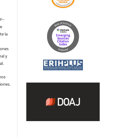
Y-­
de
te la
iones
nal y
l.
hos
iones.