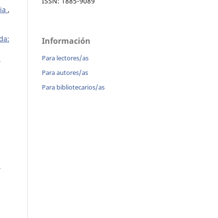
ISSN: 1885-9089
dia
,
da:
Información
Para lectores/as
a
Para autores/as
Para bibliotecarios/as
,