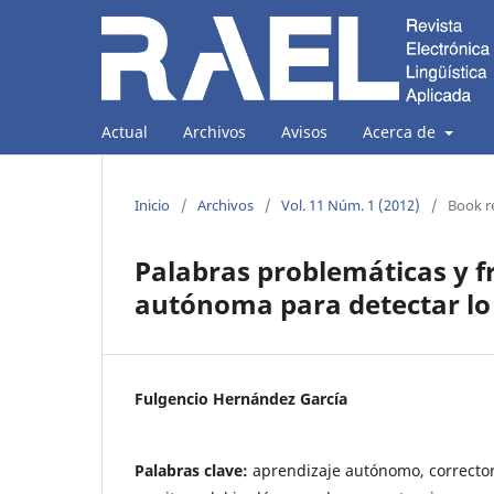
Actual
Archivos
Avisos
Acerca de
Inicio
/
Archivos
/
Vol. 11 Núm. 1 (2012)
/
Book r
Palabras problemáticas y f
autónoma para detectar lo
Fulgencio Hernández García
Palabras clave:
aprendizaje autónomo, correcto