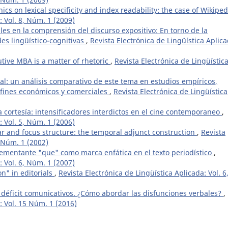
cs on lexical specificity and index readability: the case of Wikipe
: Vol. 8, Núm. 1 (2009)
ales en la comprensión del discurso expositivo: En torno de la
des lingüístico-cognitivas
,
Revista Electrónica de Lingüística Aplica
utive MBA is a matter of rhetoric
,
Revista Electrónica de Lingüístic
ral: un análisis comparativo de este tema en estudios empíricos,
 fines económicos y comerciales
,
Revista Electrónica de Lingüística
la cortesía: intensificadores interdictos en el cine contemporaneo
,
: Vol. 5, Núm. 1 (2006)
 and focus structure: the temporal adjunct construction
,
Revista
, Núm. 1 (2002)
ementante "que" como marca enfática en el texto periodístico
,
: Vol. 6, Núm. 1 (2007)
n" in editorials
,
Revista Electrónica de Lingüística Aplicada: Vol. 6
y déficit comunicativos. ¿Cómo abordar las disfunciones verbales?
,
: Vol. 15 Núm. 1 (2016)