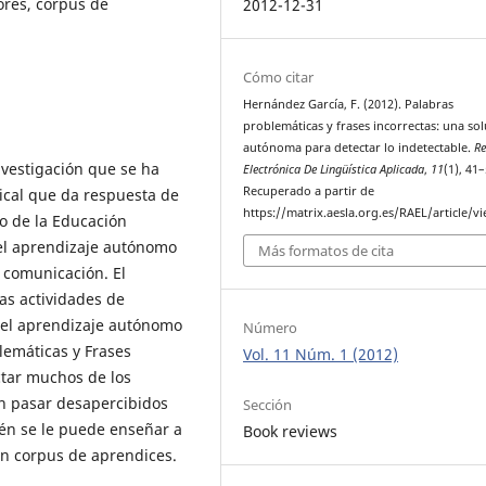
ores, corpus de
2012-12-31
Cómo citar
Hernández García, F. (2012). Palabras
problemáticas y frases incorrectas: una so
autónoma para detectar lo indetectable.
Re
nvestigación que se ha
Electrónica De Lingüística Aplicada
,
11
(1), 41–
Recuperado a partir de
ical que da respuesta de
https://matrix.aesla.org.es/RAEL/article/v
lo de la Educación
 el aprendizaje autónomo
Más formatos de cita
a comunicación. El
as actividades de
n el aprendizaje autónomo
Número
lemáticas y Frases
Vol. 11 Núm. 1 (2012)
ctar muchos de los
en pasar desapercibidos
Sección
ién se le puede enseñar a
Book reviews
en corpus de aprendices.