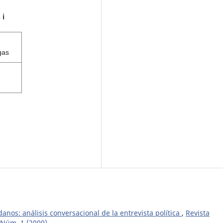
s
ℹ️
gas
danos: análisis conversacional de la entrevista política
,
Revista
, Núm. 1 (2009)