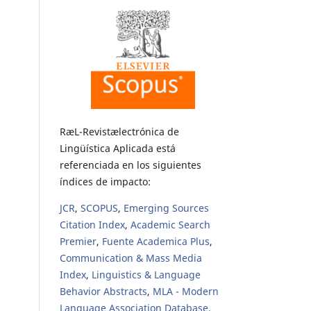
RæL-Revistælectrónica de
Lingüística Aplicada está
referenciada en los siguientes
índices de impacto:
JCR
,
SCOPUS
,
Emerging Sources
Citation Index
,
Academic Search
Premier
,
Fuente Academica Plus
,
Communication & Mass Media
Index
,
Linguistics & Language
Behavior Abstracts
,
MLA - Modern
Language Association Database
,