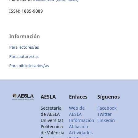
ISSN: 1885-9089
Información
Para lectores/as
Para autores/as
Para bibliotecarios/as
AESLA
Enlaces
Síguenos
Secretaría
Web de
Facebook
de AESLA
AESLA
Twitter
Universitat
Información
Linkedin
Politècnica
Afiliación
de València
Actividades