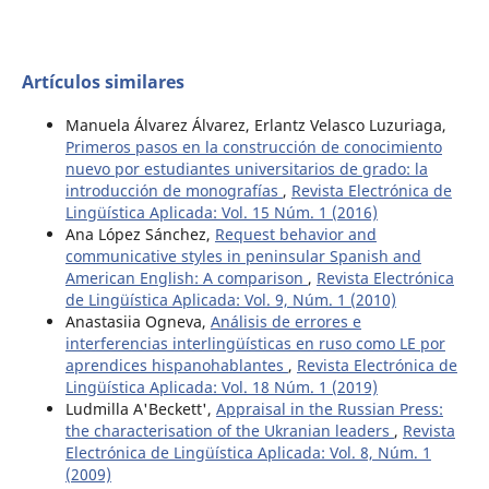
Artículos similares
Manuela Álvarez Álvarez, Erlantz Velasco Luzuriaga,
Primeros pasos en la construcción de conocimiento
nuevo por estudiantes universitarios de grado: la
introducción de monografías
,
Revista Electrónica de
Lingüística Aplicada: Vol. 15 Núm. 1 (2016)
Ana López Sánchez,
Request behavior and
communicative styles in peninsular Spanish and
American English: A comparison
,
Revista Electrónica
de Lingüística Aplicada: Vol. 9, Núm. 1 (2010)
Anastasiia Ogneva,
Análisis de errores e
interferencias interlingüísticas en ruso como LE por
aprendices hispanohablantes
,
Revista Electrónica de
Lingüística Aplicada: Vol. 18 Núm. 1 (2019)
Ludmilla A'Beckett',
Appraisal in the Russian Press:
the characterisation of the Ukranian leaders
,
Revista
Electrónica de Lingüística Aplicada: Vol. 8, Núm. 1
(2009)