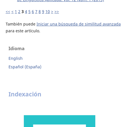
<<
<
1
2
3
4
5
6
7
8
9
10
>
>>
También puede
Iniciar una búsqueda de similitud avanzada
para este artículo.
Idioma
English
Español (España)
Indexación