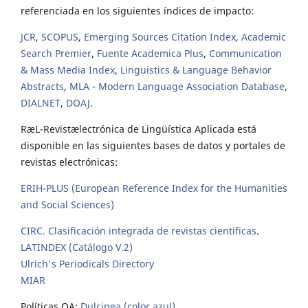
referenciada en los siguientes índices de impacto:
JCR
,
SCOPUS
,
Emerging Sources Citation Index
,
Academic
Search Premier
,
Fuente Academica Plus
,
Communication
& Mass Media Index
,
Linguistics & Language Behavior
Abstracts
,
MLA - Modern Language Association Database
,
DIALNET
,
DOAJ
.
RæL-Revistælectrónica de Lingüística Aplicada está
disponible en las siguientes bases de datos y portales de
revistas electrónicas:
ERIH-PLUS (European Reference Index for the Humanities
and Social Sciences)
CIRC. Clasificación integrada de revistas científicas
.
LATINDEX (Catálogo V.2)
Ulrich's Periodicals Directory
MIAR
Políticas OA:
Dulcinea (color azul)