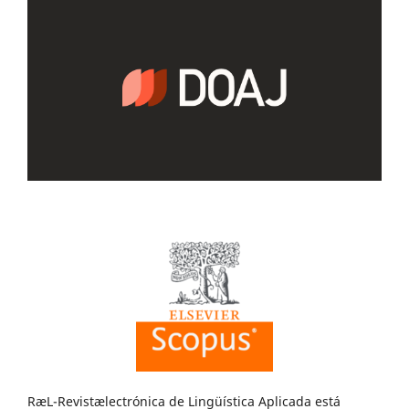
RæL-Revistælectrónica de Lingüística Aplicada está