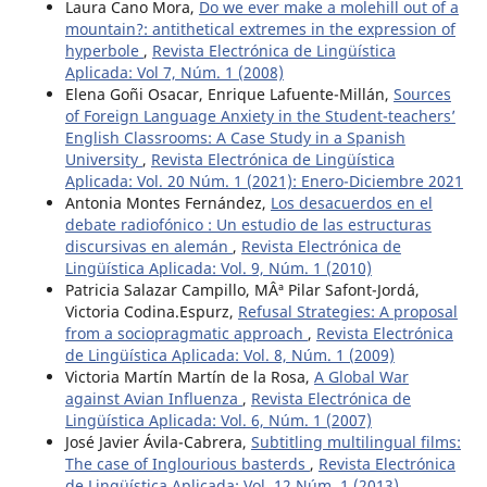
Laura Cano Mora,
Do we ever make a molehill out of a
mountain?: antithetical extremes in the expression of
hyperbole
,
Revista Electrónica de Lingüística
Aplicada: Vol 7, Núm. 1 (2008)
Elena Goñi Osacar, Enrique Lafuente-Millán,
Sources
of Foreign Language Anxiety in the Student-teachers’
English Classrooms: A Case Study in a Spanish
University
,
Revista Electrónica de Lingüística
Aplicada: Vol. 20 Núm. 1 (2021): Enero-Diciembre 2021
Antonia Montes Fernández,
Los desacuerdos en el
debate radiofónico : Un estudio de las estructuras
discursivas en alemán
,
Revista Electrónica de
Lingüística Aplicada: Vol. 9, Núm. 1 (2010)
Patricia Salazar Campillo, MÂª Pilar Safont-Jordá,
Victoria Codina.Espurz,
Refusal Strategies: A proposal
from a sociopragmatic approach
,
Revista Electrónica
de Lingüística Aplicada: Vol. 8, Núm. 1 (2009)
Victoria Martín Martín de la Rosa,
A Global War
against Avian Influenza
,
Revista Electrónica de
Lingüística Aplicada: Vol. 6, Núm. 1 (2007)
José Javier Ávila-Cabrera,
Subtitling multilingual films:
The case of Inglourious basterds
,
Revista Electrónica
de Lingüística Aplicada: Vol. 12 Núm. 1 (2013)