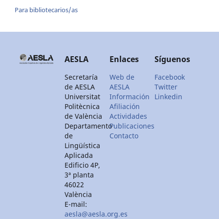
Para bibliotecarios/as
AESLA
Enlaces
Síguenos
Secretaría
Web de
Facebook
de AESLA
AESLA
Twitter
Universitat
Información
Linkedin
Politècnica
Afiliación
de València
Actividades
Departamento
Publicaciones
de
Contacto
Lingüística
Aplicada
Edificio 4P,
3ª planta
46022
València
E-mail:
aesla@aesla.org.es