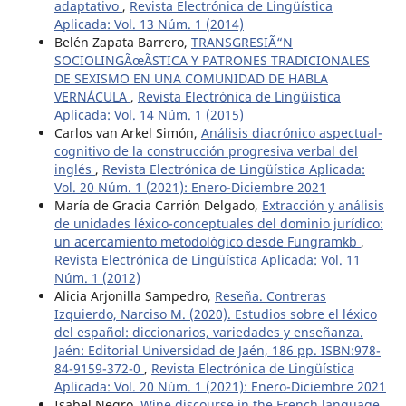
adaptativo
,
Revista Electrónica de Lingüística
Aplicada: Vol. 13 Núm. 1 (2014)
Belén Zapata Barrero,
TRANSGRESIÃ“N
SOCIOLINGÃœÃSTICA Y PATRONES TRADICIONALES
DE SEXISMO EN UNA COMUNIDAD DE HABLA
VERNÁCULA
,
Revista Electrónica de Lingüística
Aplicada: Vol. 14 Núm. 1 (2015)
Carlos van Arkel Simón,
Análisis diacrónico aspectual-
cognitivo de la construcción progresiva verbal del
inglés
,
Revista Electrónica de Lingüística Aplicada:
Vol. 20 Núm. 1 (2021): Enero-Diciembre 2021
María de Gracia Carrión Delgado,
Extracción y análisis
de unidades léxico-conceptuales del dominio jurídico:
un acercamiento metodológico desde Fungramkb
,
Revista Electrónica de Lingüística Aplicada: Vol. 11
Núm. 1 (2012)
Alicia Arjonilla Sampedro,
Reseña. Contreras
Izquierdo, Narciso M. (2020). Estudios sobre el léxico
del español: diccionarios, variedades y enseñanza.
Jaén: Editorial Universidad de Jaén, 186 pp. ISBN:978-
84-9159-372-0
,
Revista Electrónica de Lingüística
Aplicada: Vol. 20 Núm. 1 (2021): Enero-Diciembre 2021
Isabel Negro,
Wine discourse in the French language
,