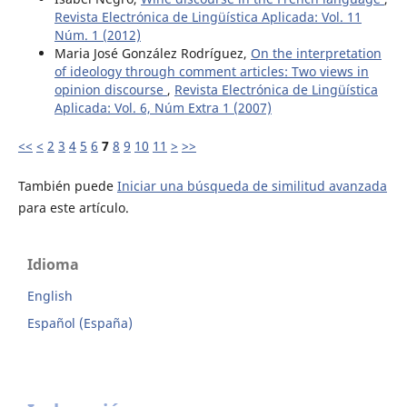
Revista Electrónica de Lingüística Aplicada: Vol. 11
Núm. 1 (2012)
Maria José González Rodríguez,
On the interpretation
of ideology through comment articles: Two views in
opinion discourse
,
Revista Electrónica de Lingüística
Aplicada: Vol. 6, Núm Extra 1 (2007)
<<
<
2
3
4
5
6
7
8
9
10
11
>
>>
También puede
Iniciar una búsqueda de similitud avanzada
para este artículo.
Idioma
English
Español (España)