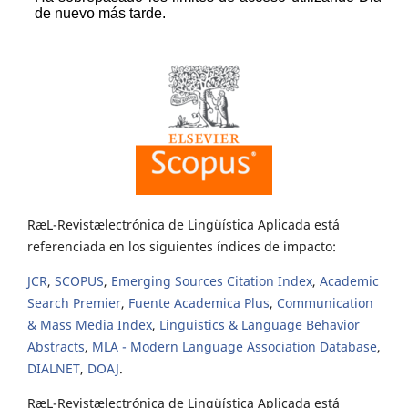
RæL-Revistælectrónica de Lingüística Aplicada está
referenciada en los siguientes índices de impacto:
JCR
,
SCOPUS
,
Emerging Sources Citation Index
,
Academic
Search Premier
,
Fuente Academica Plus
,
Communication
& Mass Media Index
,
Linguistics & Language Behavior
Abstracts
,
MLA - Modern Language Association Database
,
DIALNET
,
DOAJ
.
RæL-Revistælectrónica de Lingüística Aplicada está